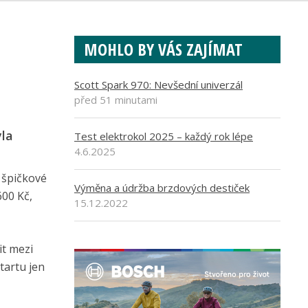
MOHLO BY VÁS ZAJÍMAT
Scott Spark 970: Nevšední univerzál
před 51 minutami
yla
Test elektrokol 2025 – každý rok lépe
4.6.2025
 špičkové
Výměna a údržba brzdových destiček
600 Kč,
15.12.2022
it mezi
tartu jen