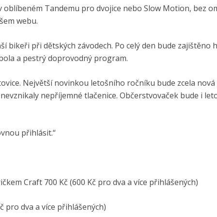
 v oblíbeném Tandemu pro dvojice nebo Slow Motion, bez o
ašem webu.
 bikeři při dětských závodech. Po celý den bude zajištěno h
mbola a pestrý doprovodný program.
utovice. Největší novinkou letošního ročníku bude zcela nová
u nevznikaly nepříjemné tlačenice. Občerstvovaček bude i let
ovnou přihlásit.“
ičkem Craft 700 Kč (600 Kč pro dva a více přihlášených)
č pro dva a více přihlášených)