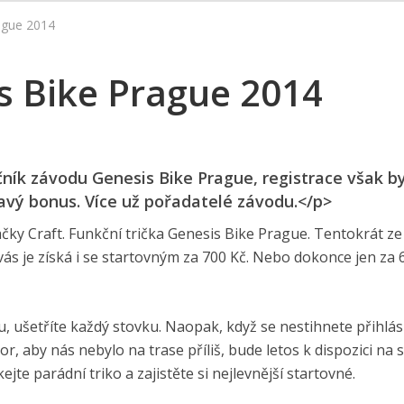
ague 2014
s Bike Prague 2014
čník závodu Genesis Bike Prague, registrace však b
mavý bonus. Více už pořadatelé závodu.</p>
čky Craft. Funkční trička Genesis Bike Prague. Tentokrát ze
vás je získá i se startovným za 700 Kč. Nebo dokonce jen za 
, ušetříte každý stovku. Naopak, když se nestihnete přihlás
r, aby nás nebylo na trase příliš, bude letos k dispozici na s
kejte parádní triko a zajistěte si nejlevnější startovné.