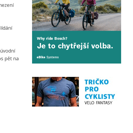
mezení
lídání
 úvodní
os pět na