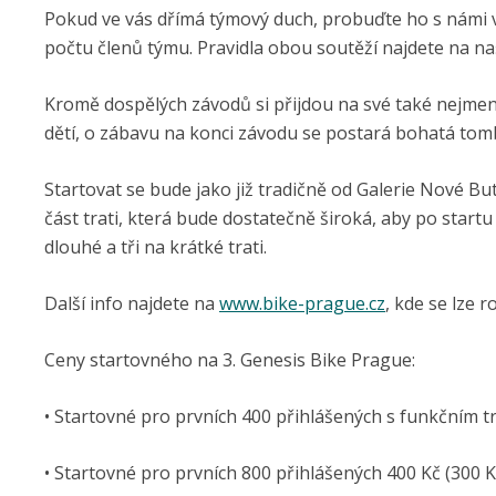
Pokud ve vás dřímá týmový duch, probuďte ho s námi
počtu členů týmu. Pravidla obou soutěží najdete na n
Kromě dospělých závodů si přijdou na své také nejmenší
dětí, o zábavu na konci závodu se postará bohatá to
Startovat se bude jako již tradičně od Galerie Nové B
část trati, která bude dostatečně široká, aby po start
dlouhé a tři na krátké trati.
Další info najdete na
www.bike-prague.cz
, kde se lze r
Ceny startovného na 3. Genesis Bike Prague:
• Startovné pro prvních 400 přihlášených s funkčním tr
• Startovné pro prvních 800 přihlášených 400 Kč (300 K