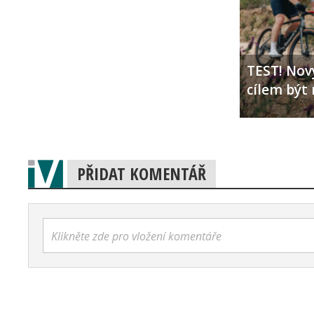
TEST! Nový
cílem být 
PŘIDAT KOMENTÁŘ
Klikněte zde pro vložení komentáře