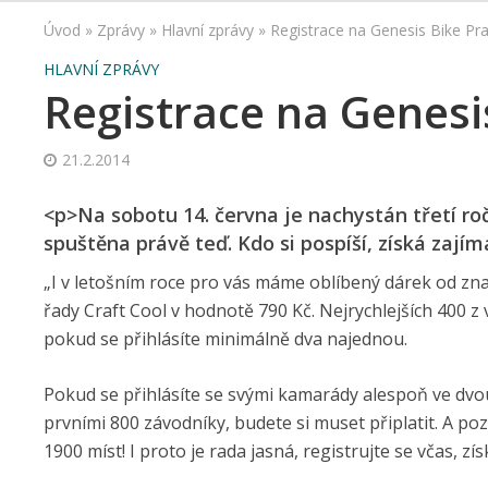
Úvod
»
Zprávy
»
Hlavní zprávy
»
Registrace na Genesis Bike Pr
HLAVNÍ ZPRÁVY
Registrace na Genesi
21.2.2014
<p>Na sobotu 14. června je nachystán třetí ro
spuštěna právě teď. Kdo si pospíší, získá zají
„I v letošním roce pro vás máme oblíbený dárek od zna
řady Craft Cool v hodnotě 790 Kč. Nejrychlejších 400 z 
pokud se přihlásíte minimálně dva najednou.
Pokud se přihlásíte se svými kamarády alespoň ve dvou
prvními 800 závodníky, budete si muset připlatit. A pozo
1900 míst! I proto je rada jasná, registrujte se včas, zís