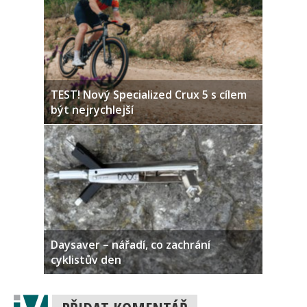
TEST! Nový Specialized Crux 5 s cílem
být nejrychlejší
Daysaver – nářadí, co zachrání
cyklistův den