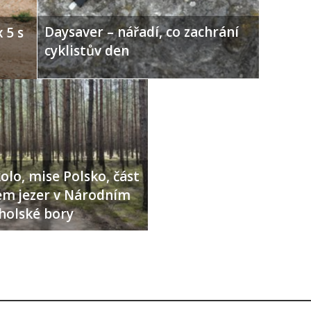
Daysaver – nářadí, co zachrání
 5 s
cyklistův den
olo, mise Polsko, část
lem jezer v Národním
holské bory