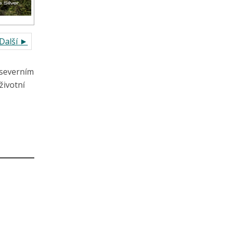
Další ►
 severním
životní