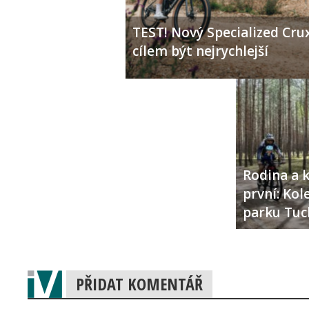
TEST! Nový Specialized Crux
cílem být nejrychlejší
Rodina a k
první: Ko
parku Tuc
PŘIDAT KOMENTÁŘ