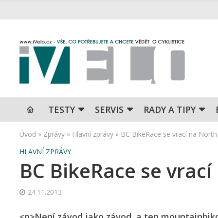
TESTY
SERVIS
RADY A TIPY
Úvod
»
Zprávy
»
Hlavní zprávy
»
BC BikeRace se vrací na North
HLAVNÍ ZPRÁVY
BC BikeRace se vrací
24.11.2013
<p>Není závod jako závod, a ten mountainbiko