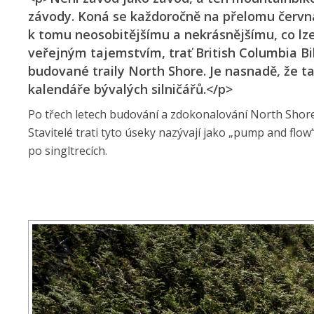
závody. Koná se každoročně na přelomu červn
k tomu neosobitějšímu a nekrásnějšímu, co lze 
veřejným tajemstvím, trať British Columbia Bi
budované traily North Shore. Je nasnadě, že 
kalendáře bývalých silničářů.</p>
Po třech letech budování a zdokonalování North Shore
Stavitelé trati tyto úseky nazývají jako „pump and flo
po singltrecích.