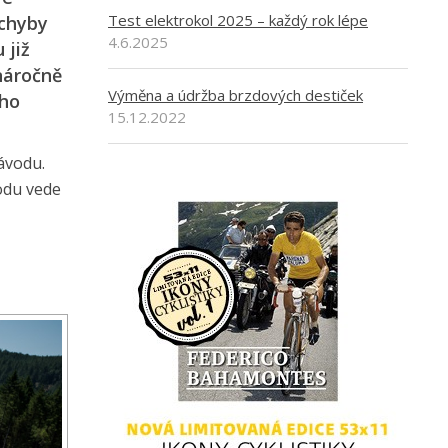
Test elektrokol 2025 – každý rok lépe
ochyby
4.6.2025
 již
náročně
Výměna a údržba brzdových destiček
ího
15.12.2022
ávodu.
vodu vede