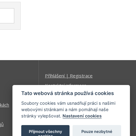
Příhlášení | Registrace
Kontaktní informace
Tato webová stránka používá cookies
Mapa stránek
Soubory cookies vám usnadňují práci s našimi
kách
webovými stránkami a nám pomáhají naše
stránky vylepšovat.
Nastavení cookies
jů
Přijmout všechny
Pouze nezbytné
cookies