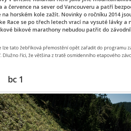
a a července na sever od Vancouveru a patří bezp
na horském kole zažít. Novinky o ročníku 2014 jsou
ke Race se po třech letech vrací na vysuté lávky a 
takové bikové marathony nebudou patřit do závodn
 lze tato žebříková přemostění opět zařadit do programu z
w“. Dlužno říci, že většina z tratě osmidenního etapového zá
bc 1