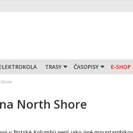
ELEKTROKOLA
TRASY
ČASOPISY
E-SHOP
 Shore
 na North Shore
vý v Britské Kolumbii není jako jiné mountainbiko