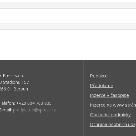
V-Press s.r.o.
Redakce
U Stadionu 157
Předplatné
266 01 Beroun
Inzerce v časopise
Telefon: +420 604 763 835
Inzerce na www strán
E-mail:
predplatne@vpress.cz
Obchodní podmínky
Ochrana osobních úda