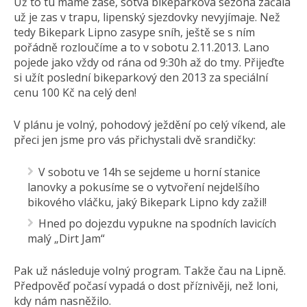
Už to tu máme zase, sotva bikeparková sezóna začala
už je zas v trapu, lipenský sjezdovky nevyjímaje. Než
tedy Bikepark Lipno zasype sníh, ještě se s ním
pořádně rozloučíme a to v sobotu 2.11.2013. Lano
pojede jako vždy od rána od 9:30h až do tmy. Přijeďte
si užít poslední bikeparkový den 2013 za speciální
cenu 100 Kč na celý den!
V plánu je volný, pohodový ježdění po celý víkend, ale
přeci jen jsme pro vás přichystali dvě srandičky:
V sobotu ve 14h se sejdeme u horní stanice
lanovky a pokusíme se o vytvoření nejdelšího
bikového vláčku, jaký Bikepark Lipno kdy zažil!
Hned po dojezdu vypukne na spodních lavicích
malý „Dirt Jam“
Pak už následuje volný program. Takže čau na Lipně.
Předpověď počasí vypadá o dost příznivěji, než loni,
kdy nám nasněžilo.