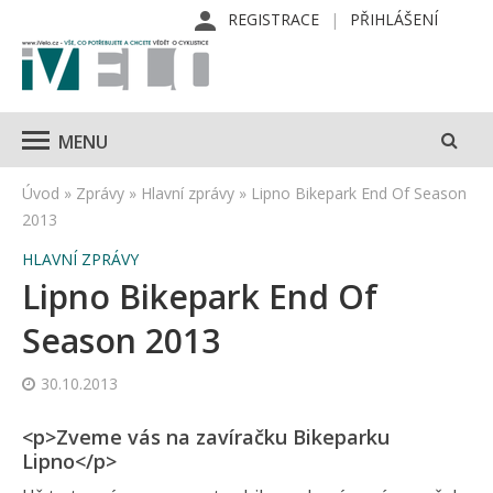
REGISTRACE
PŘIHLÁŠENÍ
MENU
Úvod
»
Zprávy
»
Hlavní zprávy
»
Lipno Bikepark End Of Season
2013
HLAVNÍ ZPRÁVY
Lipno Bikepark End Of
Season 2013
30.10.2013
<p>Zveme vás na zavíračku Bikeparku
Lipno</p>