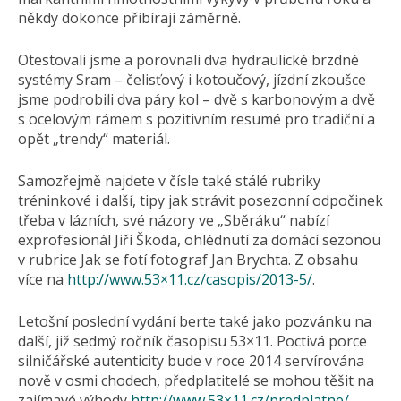
někdy dokonce přibírají záměrně.
Otestovali jsme a porovnali dva hydraulické brzdné
systémy Sram – čelisťový i kotoučový, jízdní zkoušce
jsme podrobili dva páry kol – dvě s karbonovým a dvě
s ocelovým rámem s pozitivním resumé pro tradiční a
opět „trendy“ materiál.
Samozřejmě najdete v čísle také stálé rubriky
tréninkové i další, tipy jak strávit posezonní odpočinek
třeba v lázních, své názory ve „Sběráku“ nabízí
exprofesionál Jiří Škoda, ohlédnutí za domácí sezonou
v rubrice Jak se fotí fotograf Jan Brychta. Z obsahu
více na
http://www.53×11.cz/casopis/2013-5/
.
Letošní poslední vydání berte také jako pozvánku na
další, již sedmý ročník časopisu 53×11. Poctivá porce
silničářské autenticity bude v roce 2014 servírována
nově v osmi chodech, předplatitelé se mohou těšit na
zajímavé výhody
http://www.53×11.cz/predplatne/