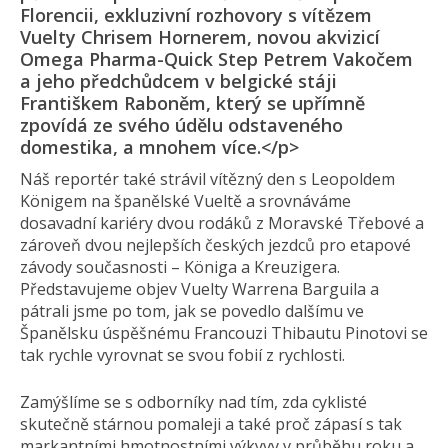
Florencii, exkluzivní rozhovory s vítězem
Vuelty Chrisem Hornerem, novou akvizicí
Omega Pharma-Quick Step Petrem Vakočem
a jeho předchůdcem v belgické stáji
Františkem Raboněm, který se upřímně
zpovídá ze svého údělu odstaveného
domestika, a mnohem více.</p>
Náš reportér také strávil vítězný den s Leopoldem
Königem na španělské Vueltě a srovnáváme
dosavadní kariéry dvou rodáků z Moravské Třebové a
zároveň dvou nejlepších českých jezdců pro etapové
závody současnosti – Königa a Kreuzigera.
Představujeme objev Vuelty Warrena Barguila a
pátrali jsme po tom, jak se povedlo dalšímu ve
Španělsku úspěšnému Francouzi Thibautu Pinotovi se
tak rychle vyrovnat se svou fobií z rychlosti.
Zamýšlíme se s odborníky nad tím, zda cyklisté
skutečně stárnou pomaleji a také proč zápasí s tak
markantními hmotnostními výkyvy v průběhu roku a