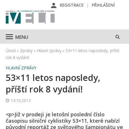
REGISTRACE
PŘIHLÁŠENÍ
MENU
Úvod
»
Zprávy
»
Hlavní zprávy
»
53×11 letos naposledy, příští
rok 8 vydání!
HLAVNÍ ZPRÁVY
53×11 letos naposledy,
příští rok 8 vydání!
14.10.2013
<p>Již v prodeji je letošní poslední číslo
časopisu silniční cyklistiky 53×11, které nabízí
původní reportáž ze světového šampionátu ve