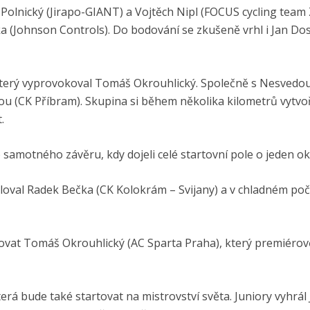
 Polnický (Jirapo-GIANT) a Vojtěch Nipl (FOCUS cycling team
ka (Johnson Controls). Do bodování se zkušeně vrhl i Jan Do
který vyprovokoval Tomáš Okrouhlický. Společně s Nesvedou
u (CK Příbram). Skupina si během několika kilometrů vytvoř
.
o samotného závěru, kdy dojeli celé startovní pole o jeden o
aloval Radek Bečka (CK Kolokrám – Svijany) a v chladném po
dovat Tomáš Okrouhlický (AC Sparta Praha), který premiérov
terá bude také startovat na mistrovství světa. Juniory vyhrál