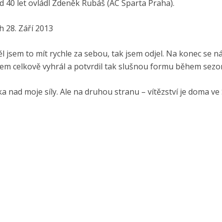
40 let ovládl Zdeněk Rubáš (AC Sparta Praha).
h 28. Září 2013
l jsem to mít rychle za sebou, tak jsem odjel. Na konec se 
 jsem celkově vyhrál a potvrdil tak slušnou formu během sezo
ka nad moje síly. Ale na druhou stranu – vítězství je doma ve