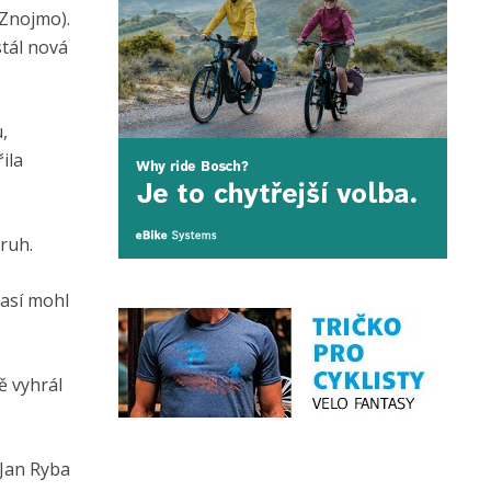
 Znojmo).
stál nová
,
ila
kruh.
časí mohl
ě vyhrál
 Jan Ryba