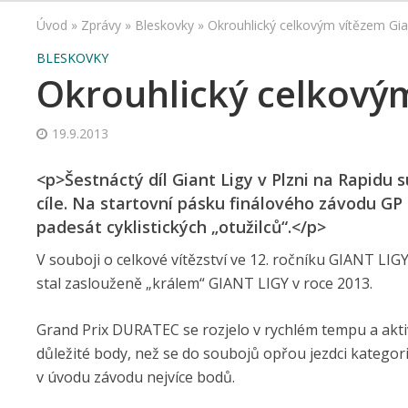
Úvod
»
Zprávy
»
Bleskovky
»
Okrouhlický celkovým vítězem Gia
BLESKOVKY
Okrouhlický celkovým
19.9.2013
<p>Šestnáctý díl Giant Ligy v Plzni na Rapidu 
cíle. Na startovní pásku finálového závodu GP
padesát cyklistických „otužilců“.</p>
V souboji o celkové vítězství ve 12. ročníku GIANT LI
stal zaslouženě „králem“ GIANT LIGY v roce 2013.
Grand Prix DURATEC se rozjelo v rychlém tempu a aktivně
důležité body, než se do soubojů opřou jezdci kategori
v úvodu závodu nejvíce bodů.