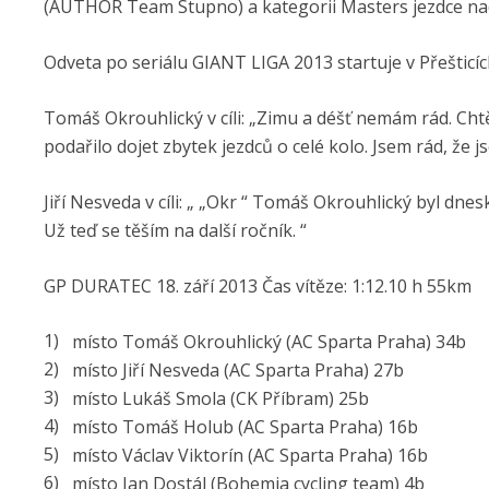
(AUTHOR Team Stupno) a kategorii Masters jezdce nad 
Odveta po seriálu GIANT LIGA 2013 startuje v Přešticíc
Tomáš Okrouhlický v cíli: „Zimu a déšť nemám rád. Chtě
podařilo dojet zbytek jezdců o celé kolo. Jsem rád, že
Jiří Nesveda v cíli: „ „Okr “ Tomáš Okrouhlický byl dnes
Už teď se těším na další ročník. “
GP DURATEC 18. září 2013 Čas vítěze: 1:12.10 h 55km
místo Tomáš Okrouhlický (AC Sparta Praha) 34b
místo Jiří Nesveda (AC Sparta Praha) 27b
místo Lukáš Smola (CK Příbram) 25b
místo Tomáš Holub (AC Sparta Praha) 16b
místo Václav Viktorín (AC Sparta Praha) 16b
místo Jan Dostál (Bohemia cycling team) 4b