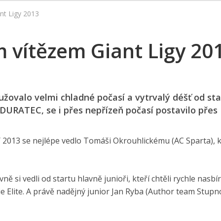
nt Ligy 2013
 vítězem Giant Ligy 20
sužovalo velmi chladné počasí a vytrvalý déšť od st
 DURATEC, se i přes nepřízeň počasí postavilo přes
GY 2013 se nejlépe vedlo Tomáši Okrouhlickému (AC Sparta), k
 si vedli od startu hlavně junioři, kteří chtěli rychle nasbí
e Elite. A právě nadějný junior Jan Ryba (Author team Stupno