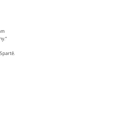
nám
ny.“
 Spartě.