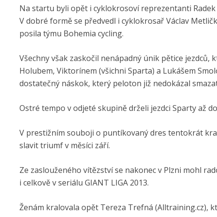
Na startu byli opět i cyklokrosoví reprezentanti Radek
V dobré formě se předvedl i cyklokrosař Václav Metlič
posila týmu Bohemia cycling.
Všechny však zaskočil nenápadný únik pětice jezdců, 
Holubem, Viktorínem (všichni Sparta) a Lukášem Smolo
dostatečný náskok, který peloton již nedokázal smazat
Ostré tempo v odjeté skupině drželi jezdci Sparty až d
V prestižním souboji o puntíkovaný dres tentokrát kr
slavit triumf v měsíci září.
Ze zaslouženého vítězství se nakonec v Plzni mohl ra
i celkově v seriálu GIANT LIGA 2013.
Ženám kralovala opět Tereza Trefná (Alltraining.cz), k