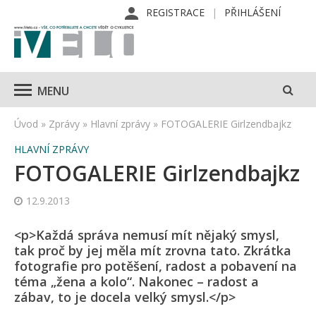
REGISTRACE
PŘIHLÁŠENÍ
MENU
Úvod
»
Zprávy
»
Hlavní zprávy
»
FOTOGALERIE Girlzendbajkz
HLAVNÍ ZPRÁVY
FOTOGALERIE Girlzendbajkz
12.9.2013
<p>Každá správa nemusí mít nějaký smysl,
tak proč by jej měla mít zrovna tato. Zkrátka
fotografie pro potěšení, radost a pobavení na
téma „žena a kolo“. Nakonec – radost a
zábav, to je docela velký smysl.</p>