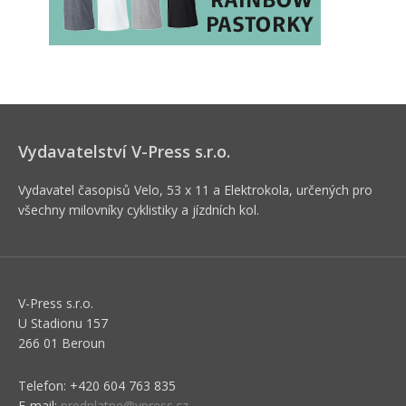
Vydavatelství V-Press s.r.o.
Vydavatel časopisů Velo, 53 x 11 a Elektrokola, určených pro
všechny milovníky cyklistiky a jízdních kol.
V-Press s.r.o.
U Stadionu 157
266 01 Beroun
Telefon: +420 604 763 835
E-mail:
predplatne@vpress.cz