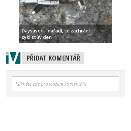
Daysaver – nářadí, co zachrání
cyklistův den
PŘIDAT KOMENTÁŘ
Klikněte zde pro vložení komentáře