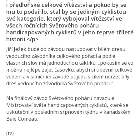
i předloňské celkové vítězství a pokud by se
mu to podařilo, stal by se jediným cyklistou
své kategorie, který vybojoval vítězství ve
všech ročnících Světového poháru
handicapovaných cyklistů v jeho teprve tříleté
historii.</p>
Jiří Ježek bude do závodu nastupovat v bílém dresu
vedoucího závodníka celkového pořadí a podle
vlastních slov má jednoduchou taktiku: „pokusím se co
možná nejlépe zajet časovku, abych si upevnil celkové
vedení a v silničním závodě pojedu s cílem udržet bílý
dres vedoucího závodníka Světového poháru“ .
Na finálový závod Světového poháru navazuje
Mistrovství světa handicapovaných cyklistů, které se
uskuteční v posledním srpnovém týdnu v kanadském
Baie Comeau.
(tz)