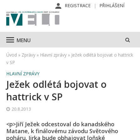
REGISTRACE
PŘIHLÁŠENÍ
MENU
Úvod
»
Zprávy
»
Hlavní zprávy
»
Ježek odlétá bojovat o hattrick
v SP
HLAVNÍ ZPRÁVY
Ježek odlétá bojovat o
hattrick v SP
20.8.2013
<p>Jiří Ježek odcestoval do kanadského
Matane, k finálovému závodu Světového
poháru. Jirka bude obhajovat loňské