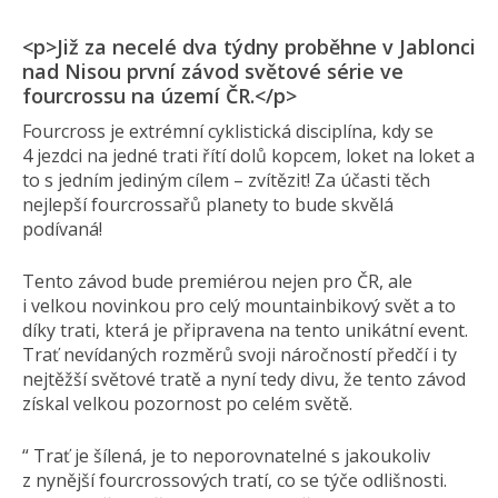
<p>Již za necelé dva týdny proběhne v Jablonci
nad Nisou první závod světové série ve
fourcrossu na území ČR.</p>
Fourcross je extrémní cyklistická disciplína, kdy se
4 jezdci na jedné trati řítí dolů kopcem, loket na loket a
to s jedním jediným cílem – zvítězit! Za účasti těch
nejlepší fourcrossařů planety to bude skvělá
podívaná!
Tento závod bude premiérou nejen pro ČR, ale
i velkou novinkou pro celý mountainbikový svět a to
díky trati, která je připravena na tento unikátní event.
Trať nevídaných rozměrů svoji náročností předčí i ty
nejtěžší světové tratě a nyní tedy divu, že tento závod
získal velkou pozornost po celém světě.
“ Trať je šílená, je to neporovnatelné s jakoukoliv
z nynější fourcrossových tratí, co se týče odlišnosti.