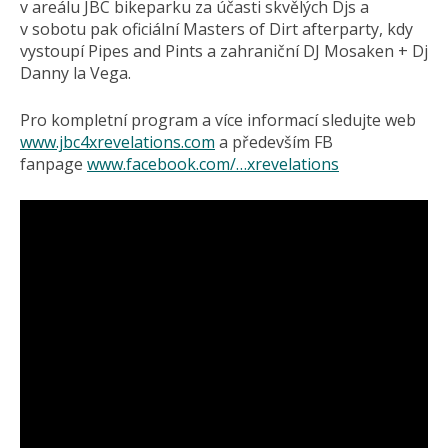
v areálu JBC bikeparku za účasti skvělých Djs a
v sobotu pak oficiální Masters of Dirt afterparty, kdy
vystoupí Pipes and Pints a zahraniční DJ Mosaken + Dj
Danny la Vega.
Pro kompletní program a více informací sledujte web
www.jbc4xrevelations.com
a především FB
fanpage
www.facebook.com/…xrevelations