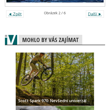
Obrázek 2 / 6
◄ Zpět
Další ►
MOHLO BY VÁS ZAJÍMAT
Scott Spark 970: Nevšední univerzál