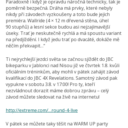
Paradoxně i když je opravdu náročná technicky, tak je
poměrně bezpečná. Dráha má prvky, které nebyly
nikdy při závodech vyzkoušeny a toto bude jejich
premiéra. Wallride (4 × 12 m dřevená stěna, úhel
90 stupňů) a lesní sekce budou asi nejzajímavější
úseky. Trať je neskutečně rychlá a má spoustu variant
na předjíždění. I když jedu trať po dvacáté, dokáže mě
něčím překvapit…“
Ti nejrychlejší jezdci světa se začnou sjíždět do JBC
bikeparku v Jablonci nad Nisou již ve čtvrtek 1.8. kvůli
oficiálním tréninkům, aby mohli v pátek zahájit závod
kvalifikací do JBC 4X Revelations. Samotný závod pak
vypukne v sobotu 3.8. v 17:00! Pro ty, kteří
nezvládnout dorazit máme dobrou zprávu – celý
závod můžete sledovat na živě na internetu!
http://extreme.com/…round-4-live
V pátek se můžete taky těšit na WARM UP party