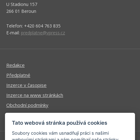
U Stadionu 157
266 01 Beroun
Telefon: +420 604 763 835
E-mail:
predplatne@vpress.cz
Redakce
Předplatné
Inzerce v časopise
Inzerce na www stránkách
Obchodní podmínky
Ochrana osobních údajů
Tato webová stránka používá cookies
Soubory cookies vám usnadňují práci s našimi
webovými stránkami a nám pomáhají naše stránky