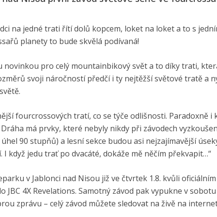
zdci na jedné trati řítí dolů kopcem, loket na loket a to s jedn
rossařů planety to bude skvělá podívaná!
novinkou pro celý mountainbikový svět a to díky trati, kter
měrů svoji náročností předčí i ty nejtěžší světové tratě a n
světě.
ější fourcrossových tratí, co se týče odlišnosti. Paradoxně i 
Dráha má prvky, které nebyly nikdy při závodech vyzkoušen
 úhel 90 stupňů) a lesní sekce budou asi nejzajímavější úseky
. I když jedu trať po dvacáté, dokáže mě něčím překvapit…“
eparku v Jablonci nad Nisou již ve čtvrtek 1.8. kvůli oficiálním
í do JBC 4X Revelations. Samotný závod pak vypukne v sobotu
obrou zprávu – celý závod můžete sledovat na živě na interne