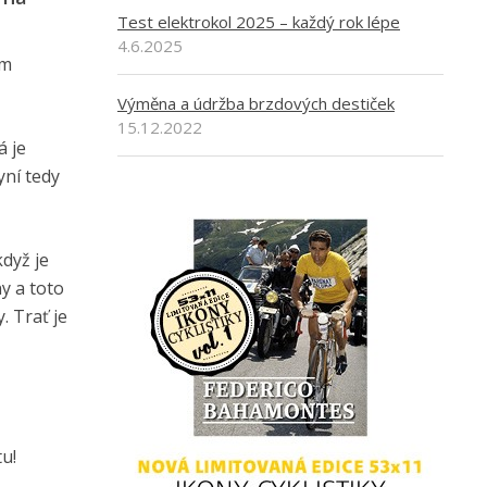
Test elektrokol 2025 – každý rok lépe
4.6.2025
ím
Výměna a údržba brzdových destiček
15.12.2022
á je
yní tedy
když je
y a toto
. Trať je
tu!