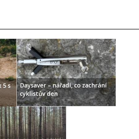
Daysaver – nářadí, co zachrání
 5 s
cyklistův den