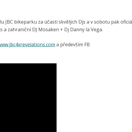
 JBC bikeparku za účasti skvělých Djs a v sobotu pak oficiá
nts a zahraniční DJ Mosaken + Dj Danny la Vega.
www.jbc4xrevelations.com
a především FB