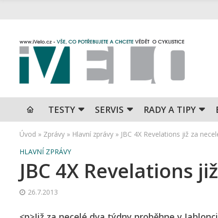
TESTY
SERVIS
RADY A TIPY
Úvod
»
Zprávy
»
Hlavní zprávy
»
JBC 4X Revelations již za necel
HLAVNÍ ZPRÁVY
JBC 4X Revelations ji
26.7.2013
<p>Již za necelé dva týdny proběhne v Jablonc