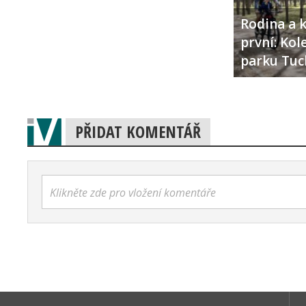
Rodina a k
první: Ko
parku Tuc
PŘIDAT KOMENTÁŘ
Klikněte zde pro vložení komentáře