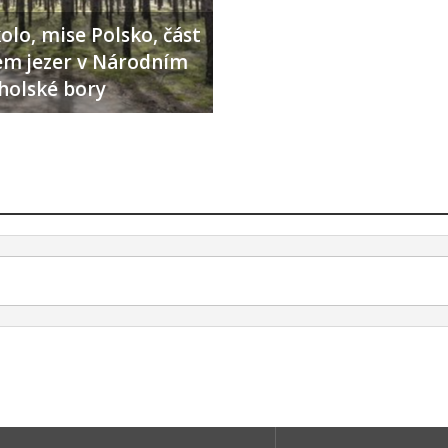
olo, mise Polsko, část
lem jezer v Národním
holské bory