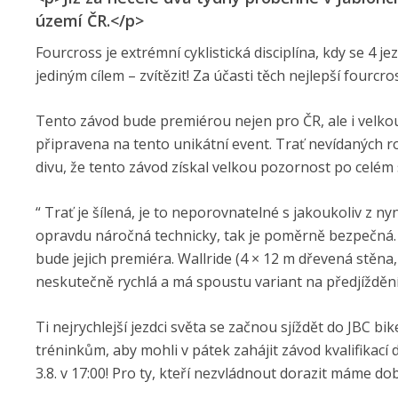
území ČR.</p>
Fourcross je extrémní cyklistická disciplína, kdy se 4 je
jediným cílem – zvítězit! Za účasti těch nejlepší fourc
Tento závod bude premiérou nejen pro ČR, ale i velkou 
připravena na tento unikátní event. Trať nevídaných roz
divu, že tento závod získal velkou pozornost po celém 
“ Trať je šílená, je to neporovnatelné s jakoukoliv z nyn
opravdu náročná technicky, tak je poměrně bezpečná. 
bude jejich premiéra. Wallride (4 × 12 m dřevená stěna,
neskutečně rychlá a má spoustu variant na předjíždění
Ti nejrychlejší jezdci světa se začnou sjíždět do JBC bik
tréninkům, aby mohli v pátek zahájit závod kvalifikac
3.8. v 17:00! Pro ty, kteří nezvládnout dorazit máme d