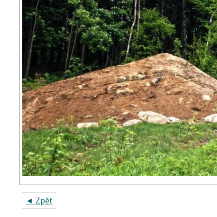
◄ Zpět