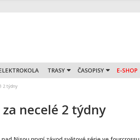
ELEKTROKOLA
TRASY
ČASOPISY
E-SHOP
é 2 týdny
ž za necelé 2 týdny
i nad Nisou první závod světové série ve fourcrossu