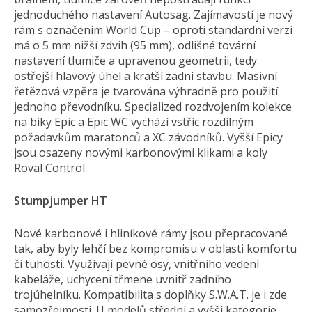
jednoduchého nastavení Autosag. Zajímavostí je nový
rám s označením World Cup – oproti standardní verzi
má o 5 mm nižší zdvih (95 mm), odlišné tovární
nastavení tlumiče a upravenou geometrii, tedy
ostřejší hlavový úhel a kratší zadní stavbu. Masivní
řetězová vzpěra je tvarována výhradně pro použití
jednoho převodníku. Specialized rozdvojením kolekce
na biky Epic a Epic WC vychází vstříc rozdílným
požadavkům maratonců a XC závodníků. Vyšší Epicy
jsou osazeny novými karbonovými klikami a koly
Roval Control.
Stumpjumper HT
Nové karbonové i hliníkové rámy jsou přepracované
tak, aby byly lehčí bez kompromisu v oblasti komfortu
či tuhosti. Využívají pevné osy, vnitřního vedení
kabeláže, uchycení třmene uvnitř zadního
trojúhelníku. Kompatibilita s doplňky S.W.A.T. je i zde
samozřejmostí. U modelů střední a vyšší kategorie