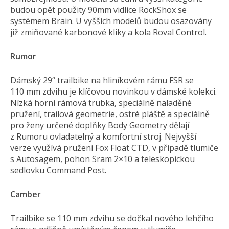
budou opět použity 90mm vidlice RockShox se
systémem Brain. U vyšších modelů budou osazovány
již zmiňované karbonové kliky a kola Roval Control.
Rumor
Dámský 29“ trailbike na hliníkovém rámu FSR se
110 mm zdvihu je klíčovou novinkou v dámské kolekci.
Nízká horní rámová trubka, speciálně naladěné
pružení, trailová geometrie, ostré pláště a speciálně
pro ženy určené doplňky Body Geometry dělají
z Rumoru ovladatelný a komfortní stroj. Nejvyšší
verze využívá pružení Fox Float CTD, v případě tlumiče
s Autosagem, pohon Sram 2×10 a teleskopickou
sedlovku Command Post.
Camber
Trailbike se 110 mm zdvihu se dočkal nového lehčího