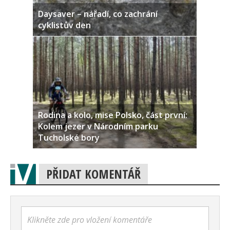
Daysaver – nářadí, co zachrání
cyklistův den
Rodina a kolo, mise Polsko, část první:
Kolem jezer v Národním parku
Tucholské bory
PŘIDAT KOMENTÁŘ
Klikněte zde pro vložení komentáře