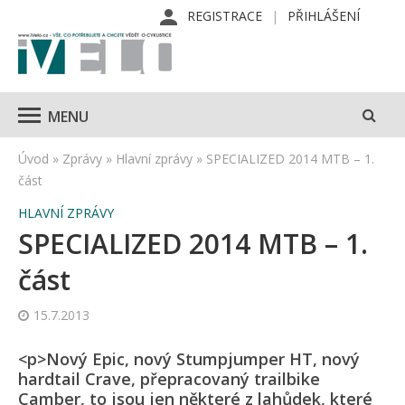
REGISTRACE
PŘIHLÁŠENÍ
MENU
Úvod
»
Zprávy
»
Hlavní zprávy
»
SPECIALIZED 2014 MTB – 1.
část
HLAVNÍ ZPRÁVY
SPECIALIZED 2014 MTB – 1.
část
15.7.2013
<p>Nový Epic, nový Stumpjumper HT, nový
hardtail Crave, přepracovaný trailbike
Camber, to jsou jen některé z lahůdek, které