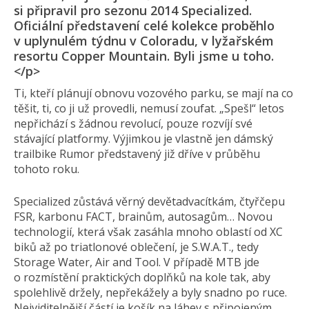
si připravil pro sezonu 2014 Specialized.
Oficiální představení celé kolekce proběhlo
v uplynulém týdnu v Coloradu, v lyžařském
resortu Copper Mountain. Byli jsme u toho.
</p>
Ti, kteří plánují obnovu vozového parku, se mají na co
těšit, ti, co ji už provedli, nemusí zoufat. „Spešl“ letos
nepřichází s žádnou revolucí, pouze rozvíjí své
stávající platformy. Výjimkou je vlastně jen dámský
trailbike Rumor představený již dříve v průběhu
tohoto roku.
Specialized zůstává věrný devětadvacítkám, čtyřčepu
FSR, karbonu FACT, brainům, autosagům… Novou
technologií, která však zasáhla mnoho oblastí od XC
biků až po triatlonové oblečení, je S.W.A.T., tedy
Storage Water, Air and Tool. V případě MTB jde
o rozmístění praktických doplňků na kole tak, aby
spolehlivě držely, nepřekážely a byly snadno po ruce.
Nejviditelnější částí je košík na láhev s připojeným