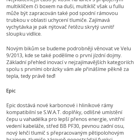
multiklíčem či boxem na duši, multiklíč však u fullu
může být zapracován také pod spodní rámovou
trubkou v oblasti uchycení tlumiče. Zajímavá
vychytávka je pak nýtovač řetězu skrytý uvnitř
sloupku vidlice.
Novým bikům se budeme podrobněji věnovat ve Velu
9/2013, kde se také podělíme o první jízdní dojmy.
Základní přehled inovací v nejzajímavějších kategoriích
spolu s prvními obrázky vám ale přinášíme pěkně za
tepla, tedy právě teď!
Epic
Epic dostává nové karbonové i hliníkové rámy
kompatibilní se S.W.A.T. doplňky, odlišné umístění
čepu u vahadélka pro lepší přenos energie, vnitřní
vedení kabeláže, střed BB PF30, pevnou zadní osu,
nový lehčí tlumič s přepracovaným pětipolohovým
brainem, tlumiče zároveň nepostrádají funkci