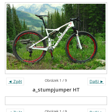
Obrázek 1 / 9
◄ Zpět
Další ►
a_stumpjumper HT
Obrázek 1 / 9