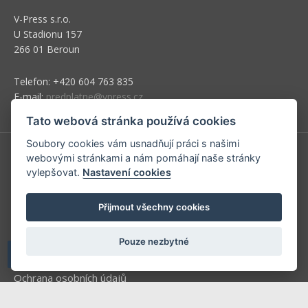
V-Press s.r.o.
U Stadionu 157
266 01 Beroun
Telefon: +420 604 763 835
E-mail:
predplatne@vpress.cz
Tato webová stránka používá cookies
Soubory cookies vám usnadňují práci s našimi
webovými stránkami a nám pomáhají naše stránky
Redakce
vylepšovat.
Nastavení cookies
Předplatné
Přijmout všechny cookies
Inzerce v časopise
Inzerce na www stránkách
Pouze nezbytné
Obchodní podmínky
Ochrana osobních údajů