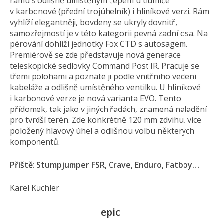
rámu s odlišně umístěným čepem u tlumiče
v karbonové (přední trojúhelník) i hliníkové verzi. Rám
vyhlíží elegantněji, bovdeny se ukryly dovnitř,
samozřejmostí je v této kategorii pevná zadní osa. Na
pérování dohlíží jednotky Fox CTD s autosagem.
Premiérově se zde představuje nová generace
teleskopické sedlovky Command Post IR. Pracuje se
třemi polohami a poznáte ji podle vnitřního vedení
kabeláže a odlišně umístěného ventilku. U hliníkové
i karbonové verze je nová varianta EVO. Tento
přídomek, tak jako v jiných řadách, znamená naladění
pro tvrdší terén. Zde konkrétně 120 mm zdvihu, více
položený hlavový úhel a odlišnou volbu některých
komponentů.
Příště: Stumpjumper FSR, Crave, Enduro, Fatboy…
Karel Kuchler
epic