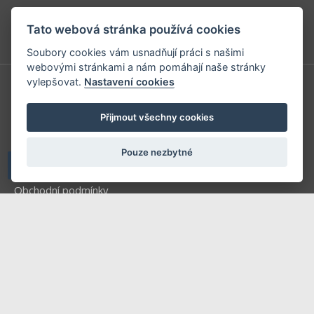
Telefon: +420 604 763 835
E-mail:
predplatne@vpress.cz
Tato webová stránka používá cookies
Soubory cookies vám usnadňují práci s našimi
webovými stránkami a nám pomáhají naše stránky
vylepšovat.
Nastavení cookies
Redakce
Přijmout všechny cookies
Předplatné
Inzerce v časopise
Pouze nezbytné
Inzerce na www stránkách
Obchodní podmínky
Ochrana osobních údajů
Příhlášení | Registrace
Kontaktní informace