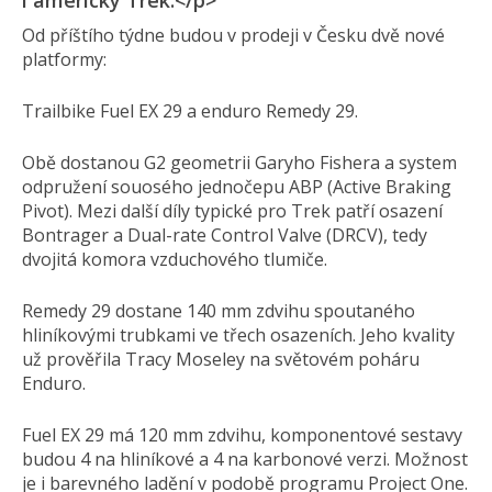
i americký Trek.</p>
Od příštího týdne budou v prodeji v Česku dvě nové
platformy:
Trailbike Fuel EX 29 a enduro Remedy 29.
Obě dostanou G2 geometrii Garyho Fishera a system
odpružení souosého jednočepu ABP (Active Braking
Pivot). Mezi další díly typické pro Trek patří osazení
Bontrager a Dual-rate Control Valve (DRCV), tedy
dvojitá komora vzduchového tlumiče.
Remedy 29 dostane 140 mm zdvihu spoutaného
hliníkovými trubkami ve třech osazeních. Jeho kvality
už prověřila Tracy Moseley na světovém poháru
Enduro.
Fuel EX 29 má 120 mm zdvihu, komponentové sestavy
budou 4 na hliníkové a 4 na karbonové verzi. Možnost
je i barevného ladění v podobě programu Project One.