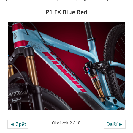
P1 EX Blue Red
Obrázek 2 / 18
◄ Zpět
Další ►