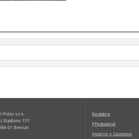
V-Press s.r.o.
Redakce
U Stadionu 157
Předplatné
266 01 Beroun
Inzerce v časopise