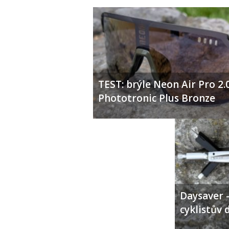
TEST: brýle Neon Air Pro 2.
Phototronic Plus Bronze
Daysaver –
cyklistův 