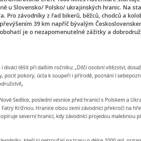
ině u Slovensko/ Polsko/ ukrajinských hranic. Na sta
a. Pro závodníky z řad bikerů, běžců, chodců a kol
m převýšením 39 km napříč bývalým Československe
a obohatí je o nezapomenutelné zážitky a dobrodružs
diváci těšit při dalším ročníku: „Dílčí osobní vítězství, dosa
, pocit pokory, úcta k soupeři i přírodě, poznání i sebepozn
odružství!„
ové Sedlice, poslední vesnice před hranicí s Polskem a Ukra
é Fatry Krížnou. Hranice obou zemí závodníci překročí na h
kopíruje severní hranici, kdy závodníci projedou malebnou p
vodníky, kteří si netroufají na trasu o délce 1000 mil, organ