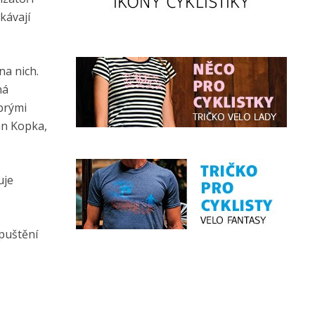
ekávají
na nich.
ná
obrými
an Kopka,
uje
spuštění