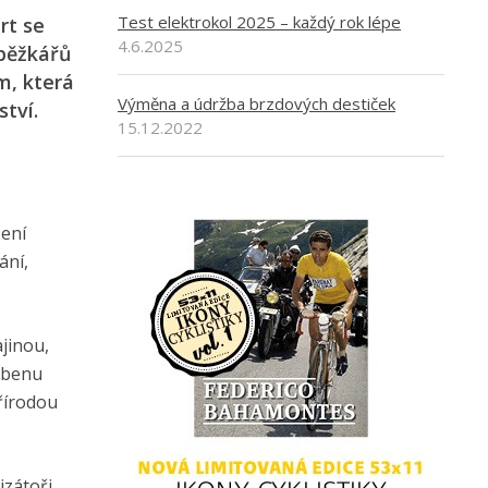
Test elektrokol 2025 – každý rok lépe
rt se
4.6.2025
oběžkářů
m, která
Výměna a údržba brzdových destiček
tví.
15.12.2022
žení
ání,
jinou,
řebenu
řírodou
izátoři