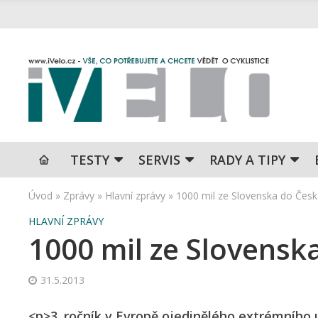
TESTY
SERVIS
RADY A TIPY
Úvod
»
Zprávy
»
Hlavní zprávy
»
1000 mil ze Slovenska do Česka 
HLAVNÍ ZPRÁVY
1000 mil ze Slovenska 
31.5.2013
<p>3. ročník v Evropě ojedinělého extrémního