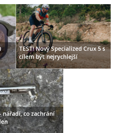
TEST! Nový Specialized Crux 5 s
0
cílem být nejrychlejší
 nářadí, co zachrání
den