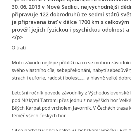
30. 06. 2013 v Nové Sedlici, nejvýchodnější děd
připravuje 122 dobrodruhů ze sedmi států svět
je připravena trať v délce 1700 km s celkový
prověří jejich fyzickou i psychickou odolnost 
</p>
O trati
Moto závodu nejlépe přiblíží na co se mohou závodníci i 
svého vlastního cíle, sebepřekonání, nabytí sebedůvěry
strach i euforie, radost i bolest…… a hlavně velké dobr
Letošní ročník povede závodníky z Východoslovenské N
pod Nízkými Tatrami přes jednu z nejvyšších hor Velk
Bílých Karpat pod vrcholem Javorník. V Čechách trasa 
téměř všech českých hor.
Cíl se nachází v obci Skalná v Chebském výběžku. Pro zá