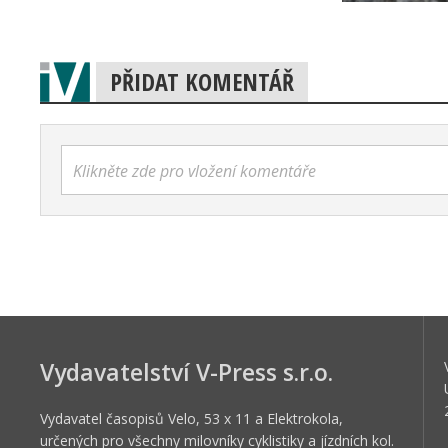
PŘIDAT KOMENTÁŘ
Klikněte zde pro vložení komentáře
Vydavatelství V-Press s.r.o.
Vydavatel časopisů Velo, 53 x 11 a Elektrokola,
určených pro všechny milovníky cyklistiky a jízdních kol.