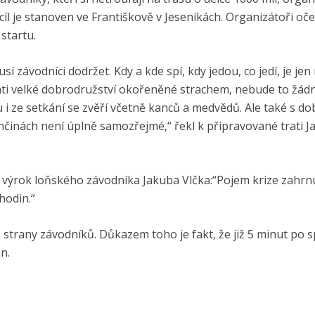
í cíl je stanoven ve Františkově v Jeseníkách. Organizátoři oč
 startu.
í závodníci dodržet. Kdy a kde spí, kdy jedou, co jedí, je jen 
ati velké dobrodružství okořeněné strachem, nebude to žád
u i ze setkání se zvěří včetně kanců a medvědů. Ale také s d
ončinách není úplně samozřejmé,“ řekl k připravované trati J
e výrok loňského závodníka Jakuba Vlčka:“Pojem krize zahrn
hodin.“
ze strany závodníků. Důkazem toho je fakt, že již 5 minut po 
n.