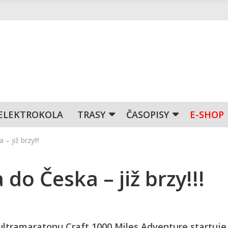
ELEKTROKOLA
TRASY
ČASOPISY
E-SHOP
– již brzy!!!
do Česka – již brzy!!!
 ultramaratonu Craft 1000 Miles Adventure startuje