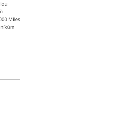
zlou
ři
000 Miles
stníkům