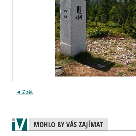
◄ Zpět
MOHLO BY VÁS ZAJÍMAT