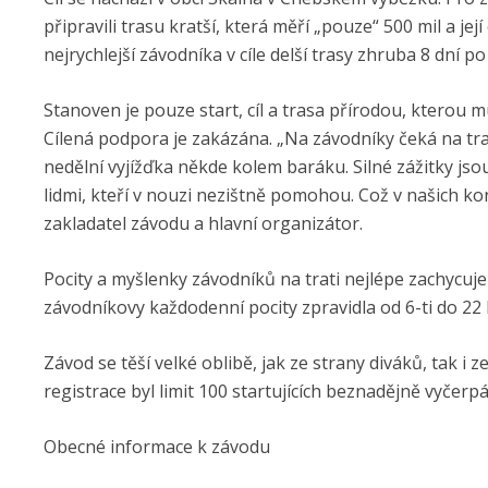
připravili trasu kratší, která měří „pouze“ 500 mil a jej
nejrychlejší závodníka v cíle delší trasy zhruba 8 dní po
Stanoven je pouze start, cíl a trasa přírodou, kterou mus
Cílená podpora je zakázána. „Na závodníky čeká na tr
nedělní vyjížďka někde kolem baráku. Silné zážitky jso
lidmi, kteří v nouzi nezištně pomohou. Což v našich k
zakladatel závodu a hlavní organizátor.
Pocity a myšlenky závodníků na trati nejlépe zachycuj
závodníkovy každodenní pocity zpravidla od 6-ti do 22 
Závod se těší velké oblibě, jak ze strany diváků, tak i 
registrace byl limit 100 startujících beznadějně vyčerpá
Obecné informace k závodu