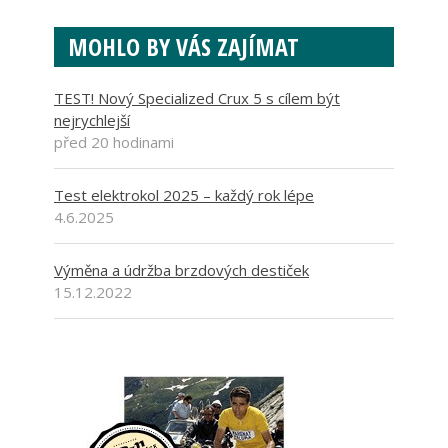
MOHLO BY VÁS ZAJÍMAT
TEST! Nový Specialized Crux 5 s cílem být
nejrychlejší
před 20 hodinami
Test elektrokol 2025 – každý rok lépe
4.6.2025
Výměna a údržba brzdových destiček
15.12.2022