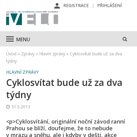
REGISTRACE
PŘIHLÁŠENÍ
MENU
Úvod
»
Zprávy
»
Hlavní zprávy
»
Cyklosvítat bude už za dva
týdny
HLAVNÍ ZPRÁVY
Cyklosvítat bude už za dva
týdny
31.5.2013
<p>Cyklosvítání, originální noční závod ranní
Prahou se blíží, doufejme, že to nebude
v mrazu a sněhu, ale i kdyby v dešti, akce