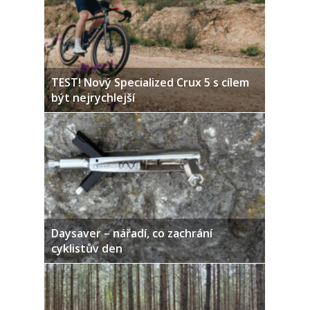
TEST! Nový Specialized Crux 5 s cílem
být nejrychlejší
Daysaver – nářadí, co zachrání
cyklistův den