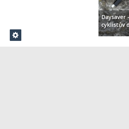
Daysaver –
cyklistův 
PŘIDAT KOMENTÁŘ
Klikněte zde pro vložení komentáře