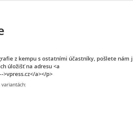
e
ografie z kempu s ostatními účastníky, pošlete nám 
ch úložišť na adresu <a
-->vpress.cz</a></p>
 variantách: