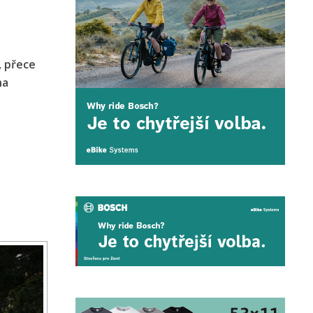
, přece
na