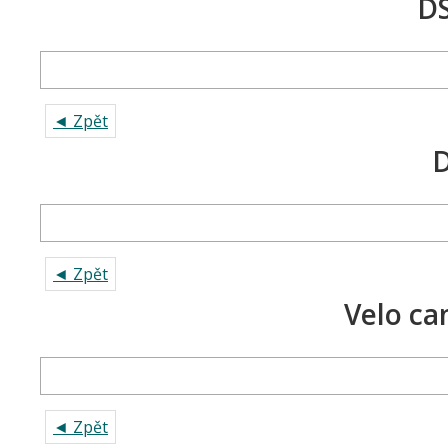
DS
◄ Zpět
◄ Zpět
Velo ca
◄ Zpět