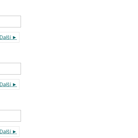
Další ►
Další ►
Další ►