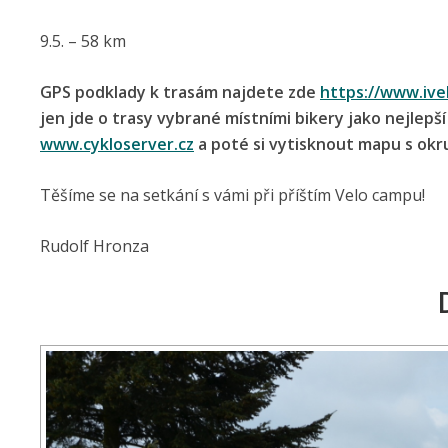
9.5. – 58 km
GPS podklady k trasám najdete zde
https://www.ive
jen jde o trasy vybrané místními bikery jako nejlepš
www.cykloserver.cz
a poté si vytisknout mapu s ok
Těšíme se na setkání s vámi při příštím Velo campu!
Rudolf Hronza