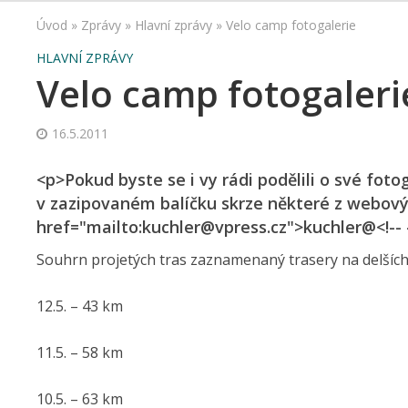
Úvod
»
Zprávy
»
Hlavní zprávy
»
Velo camp fotogalerie
HLAVNÍ ZPRÁVY
Velo camp fotogaleri
16.5.2011
<p>Pokud byste se i vy rádi podělili o své fot
v zazipovaném balíčku skrze některé z webový
href="mailto:kuchler@vpress.cz">kuchler@<!-- 
Souhrn projetých tras zaznamenaný trasery na delších
12.5. – 43 km
11.5. – 58 km
10.5. – 63 km