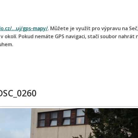
lo.cz/…uj/gps-mapy/
. Můžete je využít pro výpravu na Seč
í v okolí. Pokud nemáte GPS navigaci, stačí soubor nahrát 
ruhem.
DSC_0260