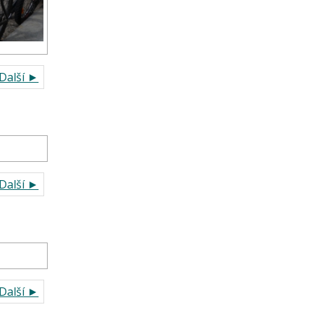
Další ►
Další ►
Další ►