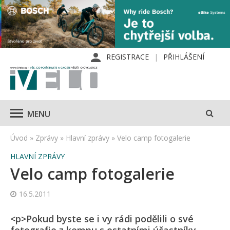
REGISTRACE
PŘIHLÁŠENÍ
MENU
Úvod
»
Zprávy
»
Hlavní zprávy
»
Velo camp fotogalerie
HLAVNÍ ZPRÁVY
Velo camp fotogalerie
16.5.2011
<p>Pokud byste se i vy rádi podělili o své