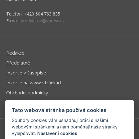
Vydavatelství V-Press s.r.o.
Vydavatel časopisů Velo, 53 x 11 a Elektrokola, určených pro
všechny milovníky cyklistiky a jízdních kol.
V-Press s.r.o.
U Stadionu 157
266 01 Beroun
Telefon: +420 604 763 835
E-mail:
predplatne@vpress.cz
Tato webová stránka používá cookies
Soubory cookies vám usnadňují práci s našimi
webovými stránkami a nám pomáhají naše stránky
Redakce
vylepšovat.
Nastavení cookies