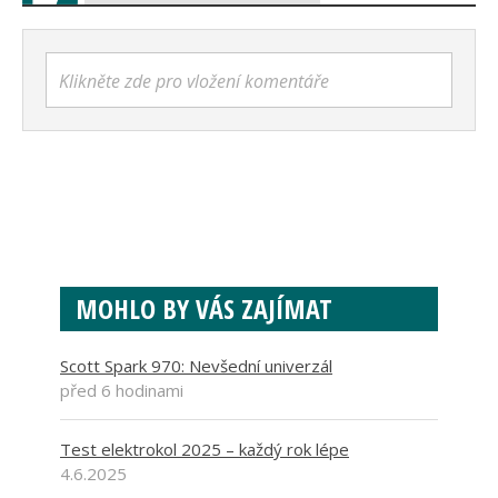
TEST! Nový Specialized Crux 5 s cílem
být nejrychlejší
PŘIDAT KOMENTÁŘ
Klikněte zde pro vložení komentáře