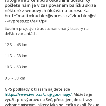
fotografie z kempu s ostatními účastníky,
pošlete nám je v zazipovaném balíčku skrze
některé z webových úložišť na adresu <a
href="mailto:kuchler@vpress.cz">kuchler@<!--
-->vpress.cz</a></p>
Souhrn projetých tras zaznamenaný trasery na
delších variantách:
12.5. – 43 km
11.5. – 58 km
10.5. – 63 km
9.5. – 58 km
GPS podklady k trasám najdete zde
https://www.ivelo.cz/…uj/gps-mapy/
. Můžete je
využít pro výpravu na Seč, přece jen jde o trasy
vybrané místními bikery jako nejlepší v okolí. Pokud