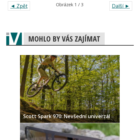
Obrázek 1 / 20
◄ Zpět
Další ►
DSCN4640
Obrázek 1 / 16
◄ Zpět
Další ►
Velo camp_trasy nedele
Obrázek 1 / 3
◄ Zpět
Další ►
MOHLO BY VÁS ZAJÍMAT