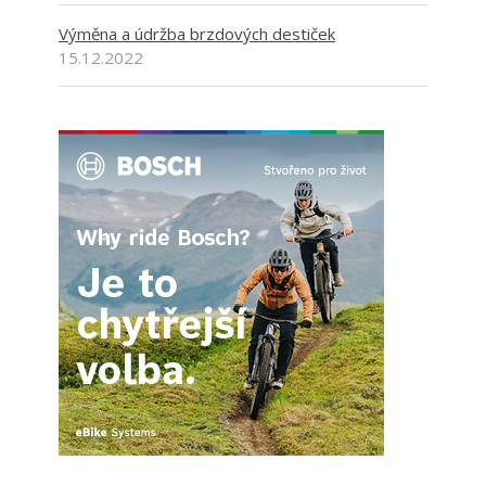
MOHLO BY VÁS ZAJÍMAT
Scott Spark 970: Nevšední univerzál
před 6 hodinami
Test elektrokol 2025 – každý rok lépe
4.6.2025
Výměna a údržba brzdových destiček
15.12.2022