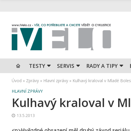
TESTY
SERVIS
RADY A TIPY
Úvod
»
Zprávy
»
Hlavní zprávy
»
Kulhavý kraloval v Mladé Boles
HLAVNÍ ZPRÁVY
Kulhavý kraloval v M
13.5.2013
<p>Hvězdné obsazení měl druhý závod seriálu 