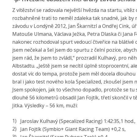
Z vítězství se radovala největší hvězda na startu, vítě
rozbahněné trati to neměl zdaleka tak snadné, jak by m
závodu v Londýně 2012, Jan Škarnitzl a Ondřej Cink, úřad
Matouše Ulmana, Václava Ježka, Petra Dlaska či Jana Foj
nakonec rozhodoval spurt vedoucí čtveřice na blátivé cíl
jsem nečekal a šel jsem do spurtu z čelní pozice, abych 
jsem rád, že jsem to zvládl,“ prozradil Kulhavý, pro 
Albstadtu. „Ještě jsem se necítil úplně stoprocentní, 
dostat víc do tempa, protože jsem měl docela dlouhou 
bral i jako test nového kola Specialized, zkoušel jsem
Jsem spokojen, jak to všechno dopadlo, protože se tu 
dlouhé 56 kilometrů obsadil Jan Fojtík, třetí skončil v
Jitka. Výsledky – 56 km, muži:
Jaroslav Kulhavý (Specalized Racing) 1:42:35,1 hod.,
Jan Fojtík (Symbio+ Giant Racing Team) +0,2 s,