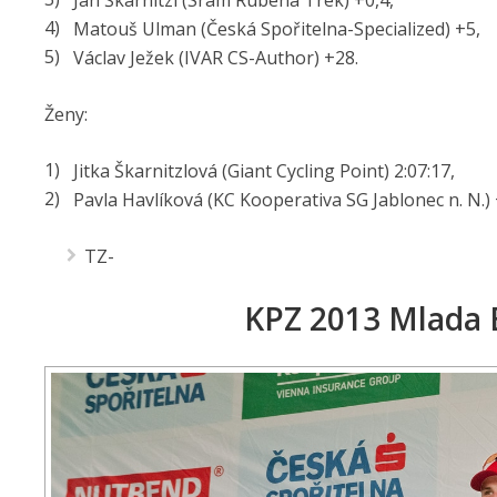
Jan Škarnitzl (Sram Rubena Trek) +0,4,
Matouš Ulman (Česká Spořitelna-Specialized) +5,
Václav Ježek (IVAR CS-Author) +28.
Ženy:
Jitka Škarnitzlová (Giant Cycling Point) 2:07:17,
Pavla Havlíková (KC Kooperativa SG Jablonec n. N.) 
TZ-
KPZ 2013 Mlada B