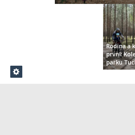
Rodina a k
první: Ko
parku Tuc
PŘIDAT KOMENTÁŘ
Klikněte zde pro vložení komentáře