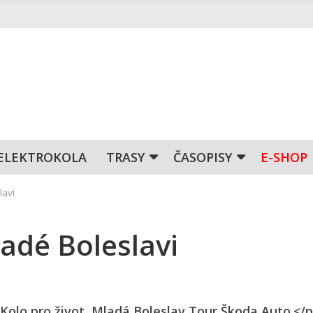
ELEKTROKOLA
TRASY
ČASOPISY
E-SHOP
lavi
ladé Boleslavi
Kolo pro život, Mladá Boleslav Tour Škoda Auto.</