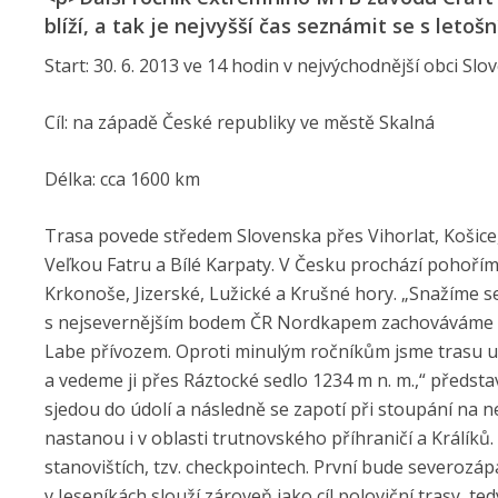
blíží, a tak je nejvyšší čas seznámit se s letošn
Start: 30. 6. 2013 ve 14 hodin v nejvýchodnější obci Sl
Cíl: na západě České republiky ve městě Skalná
Délka: cca 1600 km
Trasa povede středem Slovenska přes Vihorlat, Košic
Veľkou Fatru a Bílé Karpaty. V Česku prochází pohořím
Krkonoše, Jizerské, Lužické a Krušné hory. „Snažíme se 
s nejsevernějším bodem ČR Nordkapem zachováváme st
Labe přívozem. Oproti minulým ročníkům jsme trasu uprav
a vedeme ji přes Ráztocké sedlo 1234 m n. m.,“ předst
sjedou do údolí a následně se zapotí při stoupání na 
nastanou i v oblasti trutnovského příhraničí a Králíků
stanovištích, tzv. checkpointech. První bude severozá
v Jeseníkách slouží zároveň jako cíl poloviční trasy, ted