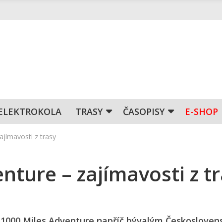
ELEKTROKOLA
TRASY
ČASOPISY
E-SHOP
ajímavosti z trasy
nture – zajímavosti z t
 1000 Miles Adventure napříč bývalým Českoslove