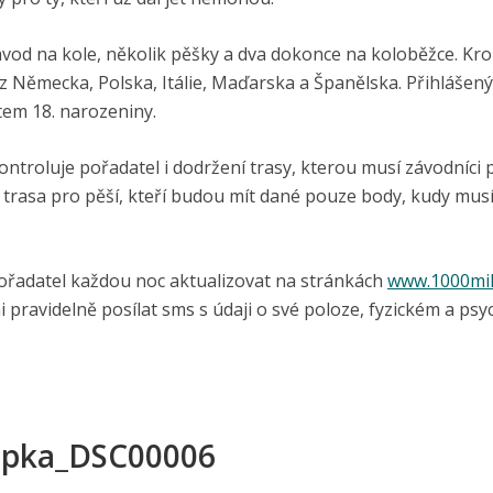
závod na kole, několik pěšky a dva dokonce na koloběžce. Kr
 z Německa, Polska, Itálie, Maďarska a Španělska. Přihlášený
rtem 18. narozeniny.
ntroluje pořadatel i dodržení trasy, kterou musí závodníci 
rasa pro pěší, kteří budou mít dané pouze body, kudy musí 
 pořadatel každou noc aktualizovat na stránkách
www.1000mil
 pravidelně posílat sms s údaji o své poloze, fyzickém a ps
opka_DSC00006