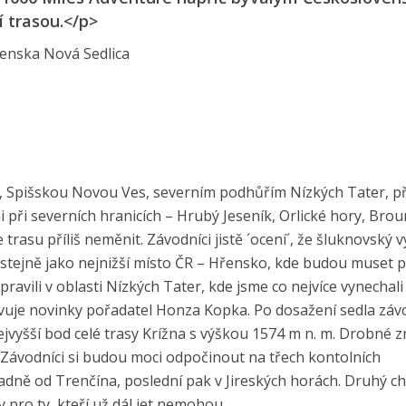
í trasou.</p>
ovenska Nová Sedlica
e, Spišskou Novou Ves, severním podhůřím Nízkých Tater, p
i při severních hranicích – Hrubý Jeseník, Orlické hory, Bro
trasu příliš neměnit. Závodníci jistě ´ocení´, že šluknovský 
ejně jako nejnižší místo ČR – Hřensko, kde budou muset 
ili v oblasti Nízkých Tater, kde jsme co nejvíce vynechali ci
avuje novinky pořadatel Honza Kopka. Po dosažení sedla záv
nejvyšší bod celé trasy Krížna s výškou 1574 m n. m. Drobné 
. Závodníci si budou moci odpočinout na třech kontolních
padně od Trenčína, poslední pak v Jireských horách. Druhý c
y pro ty, kteří už dál jet nemohou.