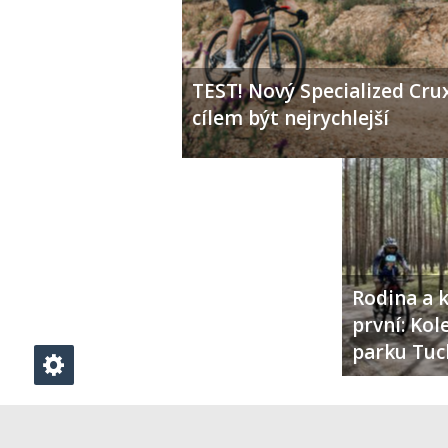
TEST! Nový Specialized Crux
cílem být nejrychlejší
Rodina a k
první: Ko
parku Tuc