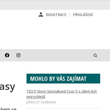
REGISTRACE
PŘIHLÁŠENÍ
MOHLO BY VÁS ZAJÍMAT
rasy
TEST! Nový Specialized Crux 5 s cílem být
nejrychlejší
před 21 hodinami
nskem se