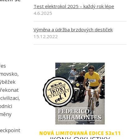
Test elektrokol 2025 – každý rok lépe
4.6.2025
Výměna a údržba brzdových destiček
15.12.2022
řes
umovsko,
výběžek
překonat
vilizaci,
odníci
změny
heckpoint