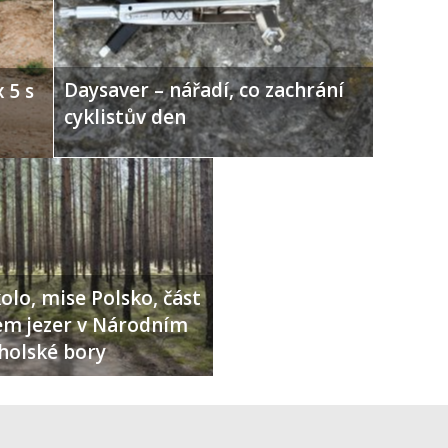
Daysaver – nářadí, co zachrání
 5 s
cyklistův den
olo, mise Polsko, část
lem jezer v Národním
holské bory