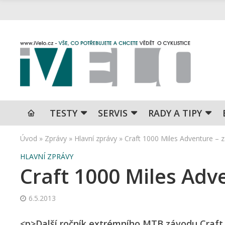
TESTY
SERVIS
RADY A TIPY
Úvod
»
Zprávy
»
Hlavní zprávy
»
Craft 1000 Miles Adventure – z
HLAVNÍ ZPRÁVY
Craft 1000 Miles Adve
6.5.2013
<p>Další ročník extrémního MTB závodu Craft