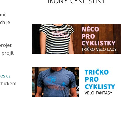
omě
ch je
projet
projít.
es.cz
.
ychickém