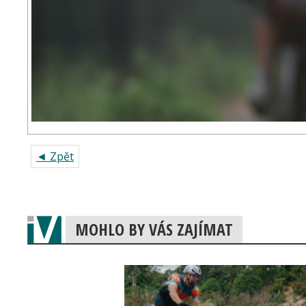
◄ Zpět
MOHLO BY VÁS ZAJÍMAT