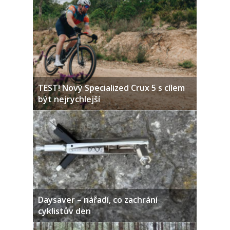
TEST! Nový Specialized Crux 5 s cílem
být nejrychlejší
Daysaver – nářadí, co zachrání
cyklistův den