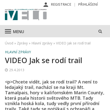
REGISTRACE
PŘIHLÁŠENÍ
MENU
Úvod
»
Zprávy
»
Hlavní zprávy
»
VIDEO Jak se rodí trail
HLAVNÍ ZPRÁVY
VIDEO Jak se rodí trail
29.4.2013
<p>Chcete vidět, jak se rodí trail? A není to
ledajaký trail, nachází se na kraji Mt.
Tamalpais, hory v kalifornském Marin County,
která psala historii světového MTB. Tady
vznikla hoská kola, tudy vedly první přírodní
traily. Také tady se potýkají s ochranáři a