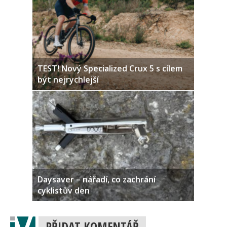
TEST! Nový Specialized Crux 5 s cílem
být nejrychlejší
Daysaver – nářadí, co zachrání
cyklistův den
PŘIDAT KOMENTÁŘ