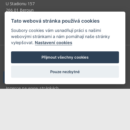
U Stadionu 157
266 01 Beroun
Tato webová stránka používá cookies
Telefon: +420 604 763 835
E-mail:
predplatne@vpress.cz
Soubory cookies vám usnadňují práci s našimi
webovými stránkami a nám pomáhají naše stránky
vylepšovat.
Nastavení cookies
Přijmout všechny cookies
Redakce
Předplatné
Pouze nezbytné
Inzerce v časopise
Inzerce na www stránkách
Obchodní podmínky
Ochrana osobních údajů