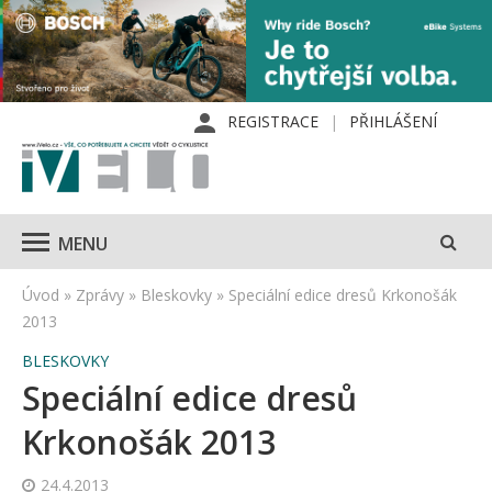
REGISTRACE
PŘIHLÁŠENÍ
MENU
Úvod
»
Zprávy
»
Bleskovky
»
Speciální edice dresů Krkonošák
2013
BLESKOVKY
Speciální edice dresů
Krkonošák 2013
24.4.2013