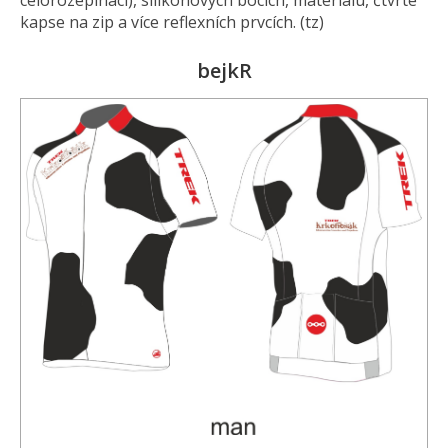
celorozepínací), silikonových bocích, materiálu, čtvrté
kapse na zip a více reflexních prvcích. (tz)
bejkR