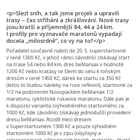
<p>Slezl sníh, a tak jsme projeli a upravili
trasy – čas stříhání a zkrášlování. Nové trasy
jsou kratší a příjemnější 84, 44 a 24 km.
I profily pro vyznavače maratonů vypadají
docela „milosrdně“, co vy na to?</p>
Pořadatel současně nabízí do 20. 5. superstartovné
v ceně 1300 Kč, v jehož rámci závodníci získávají start
na trase 54 nebo 84 km, dres beManiax v hodnotě
1200 Kč nebo kraťasy se šlemi do setu k loňským
dresům v ceně 1450 Kč, dárek ke startu za 350 Kč
(letos to budou návleky na ruce reflexní), startovné za
1/2 na podzimním Novopackém beManiax 1/2
maratonu, cyklistické rukavice maratonu. Dále pak je
k dispozici varianta zvýhodněného startovného za
1000 Kč, kde závodníci získávají jednodušší provedení
dresu beManiax. Rozdíl mezi dresem
v Superstartovném 1300 Kč a pouze výhodném
startovném 1000 Kč je v zipu (obyčejný a