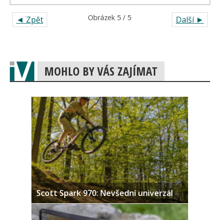
Obrázek 5 / 5
◄ Zpět
Další ►
MOHLO BY VÁS ZAJÍMAT
Scott Spark 970: Nevšední univerzál