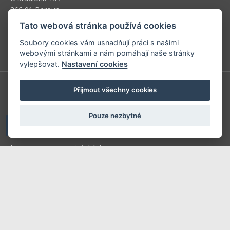
266 01 Beroun
Tato webová stránka používá cookies
Telefon: +420 604 763 835
Soubory cookies vám usnadňují práci s našimi
E-mail:
predplatne@vpress.cz
webovými stránkami a nám pomáhají naše stránky
vylepšovat.
Nastavení cookies
Přijmout všechny cookies
Redakce
Předplatné
Pouze nezbytné
Inzerce v časopise
Inzerce na www stránkách
Obchodní podmínky
Ochrana osobních údajů