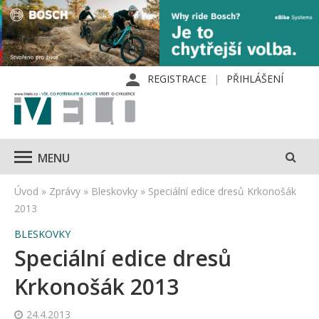
REGISTRACE
PŘIHLÁŠENÍ
MENU
Úvod
»
Zprávy
»
Bleskovky
»
Speciální edice dresů Krkonošák
2013
BLESKOVKY
Speciální edice dresů
Krkonošák 2013
24.4.2013