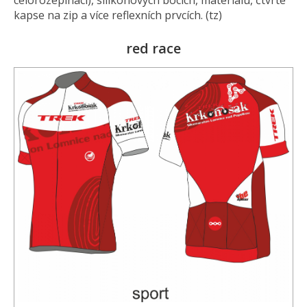
celorozepínací), silikonových bocích, materiálu, čtvrté
kapse na zip a více reflexních prvcích. (tz)
red race