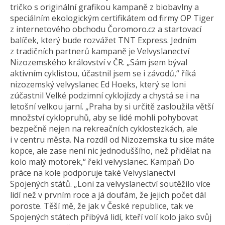
tričko s originální grafikou kampaně z biobavlny a
speciálním ekologickým certifikátem od firmy OP Tiger
z internetového obchodu Čoromoro.cz a startovací
balíček, který bude rozvážet TNT Express. Jedním
z tradičních partnerů kampaně je Velvyslanectví
Nizozemského království v ČR. „Sám jsem býval
aktivním cyklistou, účastnil jsem se i závodů,“ říká
nizozemský velvyslanec Ed Hoeks, který se loni
zúčastnil Velké podzimní cyklojízdy a chystá se i na
letošní velkou jarní. „Praha by si určitě zasloužila větší
množství cyklopruhů, aby se lidé mohli pohybovat
bezpečně nejen na rekreačních cyklostezkách, ale
i v centru města. Na rozdíl od Nizozemska tu sice máte
kopce, ale zase není nic jednoduššího, než přidělat na
kolo malý motorek,“ řekl velvyslanec. Kampaň Do
práce na kole podporuje také Velvyslanectví
Spojených států. „Loni za velvyslanectví soutěžilo více
lidí než v prvním roce a já doufám, že jejich počet dál
poroste. Těší mě, že jak v České republice, tak ve
Spojených státech přibývá lidí, kteří volí kolo jako svůj