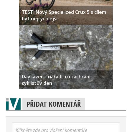
TEST! Nový Specialized Crux 5 s cílem
být nejrychlejší
Daysaver – nářadí, co zachrání
cyklistův den
PŘIDAT KOMENTÁŘ
Klikněte zde pro vložení komentáře