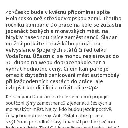
<p>Česko bude v květnu připomínat spíše
Holandsko než středoevropskou zemi. Třetího
ročníku kampaně Do práce na kole se zúčastní
jedenáct českých a moravských měst, na
bicykly nasednou tisíce zaměstnanců. Šlapat
možná potkáte i pražského primátora,
velvyslance Spojených států či ředitelku
Vodafonu. Účastníci se mohou registrovat do
30. dubna na webu dopracenakole.net a
vyhrát hodnotné ceny. Cílem kampaně je
omezit zbytečné zahlcování měst automobily
při každodenních cestách do práce, ale
i zlepšit kondici lidí a oživit ulice.</p>
Ke kampani Do práce na kole se mohou připojit
soutěžní týmy zaměstnanců z jedenácti českých a
moravských měst. Na ty, kdo budou jezdit poctivě,
čekají hodnotné ceny. Auto*Mat nabízí pomoc
s výběrem pohodlné trasy i manuál pro bezpečnou