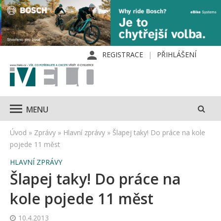
REGISTRACE
PŘIHLÁŠENÍ
MENU
Úvod
»
Zprávy
»
Hlavní zprávy
»
Šlapej taky! Do práce na kole
pojede 11 měst
HLAVNÍ ZPRÁVY
Šlapej taky! Do práce na
kole pojede 11 měst
10.4.2013