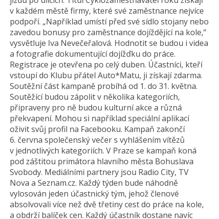
jízdu po ulicích. Titul Cyklozaměstnavatel roku získají
v každém městě firmy, které své zaměstnance nejvíce
podpoří. „Například umístí před své sídlo stojany nebo
zavedou bonusy pro zaměstnance dojíždějící na kole,“
vysvětluje Iva Nevečeřalová. Hodnotit se budou i videa
a fotografie dokumentující dojížďku do práce.
Registrace je otevřena po celý duben. Účastníci, kteří
vstoupí do Klubu přátel Auto*Matu, ji získají zdarma.
Soutěžní část kampaně probíhá od 1. do 31. května.
Soutěžící budou zápolit v několika kategoriích,
připraveny pro ně budou kulturní akce a různá
překvapení. Mohou si například speciální aplikací
oživit svůj profil na Facebooku. Kampaň zakončí
6. června společenský večer s vyhlášením vítězů
v jednotlivých kategoriích. V Praze se kampaň koná
pod záštitou primátora hlavního města Bohuslava
Svobody. Mediálními partnery jsou Radio City, TV
Nova a Seznam.cz. Každý týden bude náhodně
vylosován jeden účastnický tým, jehož členové
absolvovali více než dvě třetiny cest do práce na kole,
a obdrží balíček cen. Každý účastník dostane navíc