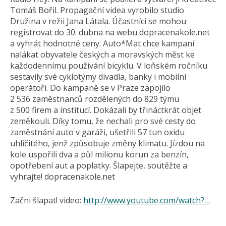
Tomáš Bořil. Propagační videa vyrobilo studio
Družina v režii Jana Látala. Účastníci se mohou
registrovat do 30. dubna na webu dopracenakole.net
a vyhrát hodnotné ceny. Auto*Mat chce kampaní
nalákat obyvatele českých a moravských měst ke
každodennímu používání bicyklu. V loňském ročníku
sestavily své cyklotýmy divadla, banky i mobilní
operátoři. Do kampaně se v Praze zapojilo
2 536 zaměstnanců rozdělených do 829 týmu
z 500 firem a institucí. Dokázali by třináctkrát objet
zeměkouli. Díky tomu, že nechali pro své cesty do
zaměstnání auto v garáži, ušetřili 57 tun oxidu
uhličitého, jenž způsobuje změny klimatu. Jízdou na
kole uspořili dva a půl milionu korun za benzín,
opotřebení aut a poplatky. Šlapejte, soutěžte a
vyhrajte! dopracenakole.net
Začni šlapat! video:
http://www.youtube.com/watch?…