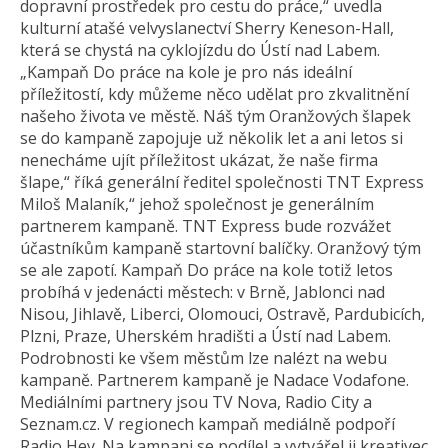
dopravní prostředek pro cestu do práce,“ uvedla
kulturní atašé velvyslanectví Sherry Keneson-Hall,
která se chystá na cyklojízdu do Ústí nad Labem.
„Kampaň Do práce na kole je pro nás ideální
příležitostí, kdy můžeme něco udělat pro zkvalitnění
našeho života ve městě. Náš tým Oranžových šlapek
se do kampaně zapojuje už několik let a ani letos si
nenecháme ujít příležitost ukázat, že naše firma
šlape,“ říká generální ředitel společnosti TNT Express
Miloš Malaník,“ jehož společnost je generálním
partnerem kampaně. TNT Express bude rozvážet
účastníkům kampaně startovní balíčky. Oranžový tým
se ale zapotí. Kampaň Do práce na kole totiž letos
probíhá v jedenácti městech: v Brně, Jablonci nad
Nisou, Jihlavě, Liberci, Olomouci, Ostravě, Pardubicích,
Plzni, Praze, Uherském hradišti a Ústí nad Labem.
Podrobnosti ke všem městům lze nalézt na webu
kampaně. Partnerem kampaně je Nadace Vodafone.
Mediálními partnery jsou TV Nova, Radio City a
Seznam.cz. V regionech kampaň mediálně podpoří
Radio Hey. Na kampani se podílel a vytvářel ji kreativec