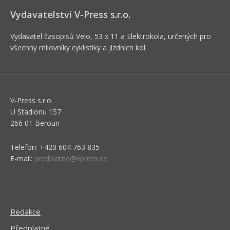
Vydavatelství V-Press s.r.o.
Vydavatel časopisů Velo, 53 x 11 a Elektrokola, určených pro
všechny milovníky cyklistiky a jízdních kol.
V-Press s.r.o.
U Stadionu 157
266 01 Beroun
Telefon: +420 604 763 835
E-mail:
predplatne@vpress.cz
Redakce
Předplatné