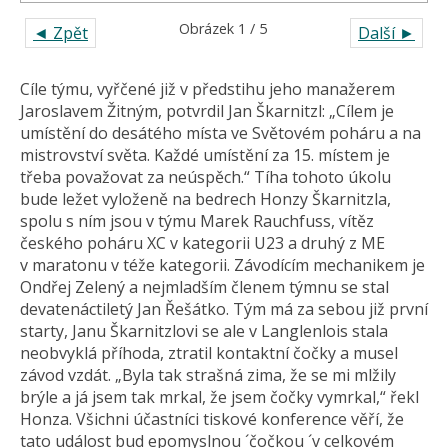
Obrázek 1 / 5
◄ Zpět
Další ►
Cíle týmu, vyřčené již v předstihu jeho manažerem
Jaroslavem Žitným, potvrdil Jan Škarnitzl: „Cílem je
umístění do desátého místa ve Světovém poháru a na
mistrovství světa. Každé umístění za 15. místem je
třeba považovat za neúspěch.“ Tíha tohoto úkolu
bude ležet vyloženě na bedrech Honzy Škarnitzla,
spolu s ním jsou v týmu Marek Rauchfuss, vítěz
českého poháru XC v kategorii U23 a druhý z ME
v maratonu v téže kategorii. Závodícím mechanikem je
Ondřej Zelený a nejmladším členem týmnu se stal
devatenáctiletý Jan Řešátko. Tým má za sebou již první
starty, Janu Škarnitzlovi se ale v Langlenlois stala
neobvyklá příhoda, ztratil kontaktní čočky a musel
závod vzdát. „Byla tak strašná zima, že se mi mlžily
brýle a já jsem tak mrkal, že jsem čočky vymrkal,“ řekl
Honza. Všichni účastníci tiskové konference věří, že
tato událost bud epomyslnou ´čočkou ´v celkovém