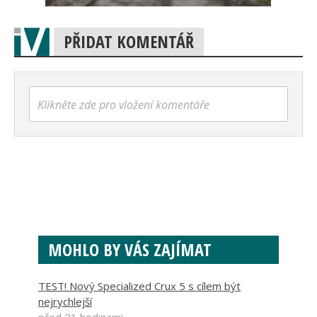
PŘIDAT KOMENTÁŘ
Klikněte zde pro vložení komentáře
MOHLO BY VÁS ZAJÍMAT
TEST! Nový Specialized Crux 5 s cílem být
nejrychlejší
před 21 hodinami