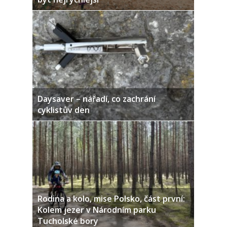
Daysaver – nářadí, co zachrání
cyklistův den
Rodina a kolo, mise Polsko, část první:
Kolem jezer v Národním parku
Tucholské bory