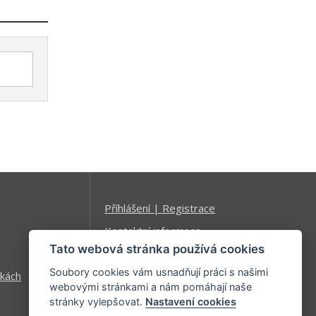
Příhlášení | Registrace
Kontaktní informace
Tato webová stránka používá cookies
Mapa stránek
Soubory cookies vám usnadňují práci s našimi
kách
webovými stránkami a nám pomáhají naše
stránky vylepšovat.
Nastavení cookies