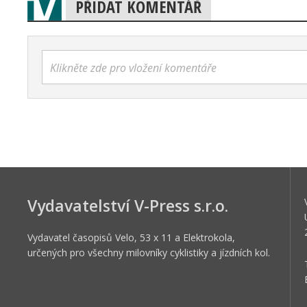
PŘIDAT KOMENTÁŘ
Klikněte zde pro vložení komentáře
Vydavatelství V-Press s.r.o.
Vydavatel časopisů Velo, 53 x 11 a Elektrokola,
určených pro všechny milovníky cyklistiky a jízdních kol.