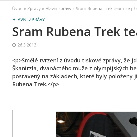
Úvod
»
Zprávy
»
Hlavní zprávy
»
Sram Rubena Trek team se př
HLAVNÍ ZPRÁVY
Sram Rubena Trek te
26.3.2013
<p>Smělé tvrzení z úvodu tiskové zprávy, že jd
Škanitzla, dvanáctého muže z olympijských he
postavený na základech, které byly položeny 
Rubena Trek.</p>