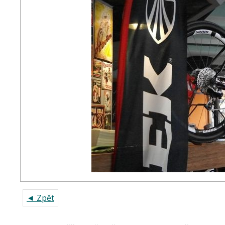
◄ Zpět