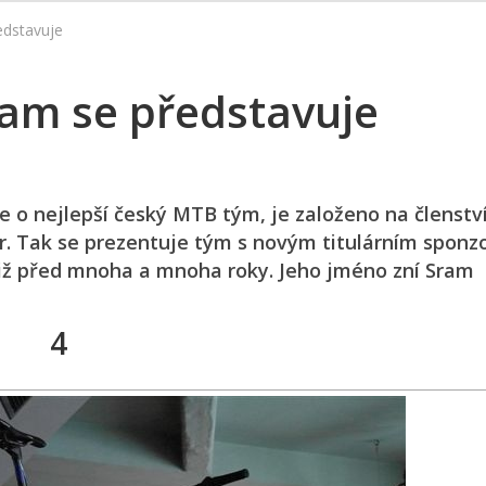
edstavuje
am se představuje
e o nejlepší český MTB tým, je založeno na členstv
r. Tak se prezentuje tým s novým titulárním sponz
již před mnoha a mnoha roky. Jeho jméno zní Sram
4