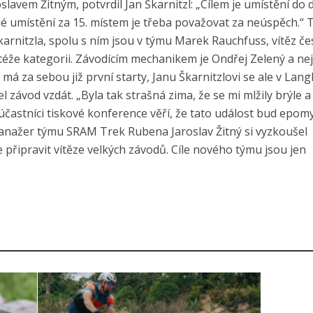
slavem Žitným, potvrdil Jan Škarnitzl: „Cílem je umístění do
é umístění za 15. místem je třeba považovat za neúspěch.“ 
arnitzla, spolu s ním jsou v týmu Marek Rauchfuss, vítěz č
téže kategorii. Závodícím mechanikem je Ondřej Zelený a ne
á za sebou již první starty, Janu Škarnitzlovi se ale v Lang
 závod vzdát. „Byla tak strašná zima, že se mi mlžily brýle a
 účastníci tiskové konference věří, že tato událost bud epom
Manažer týmu SRAM Trek Rubena Jaroslav Žitný si vyzkoušel
připravit vítěze velkých závodů. Cíle nového týmu jsou jen