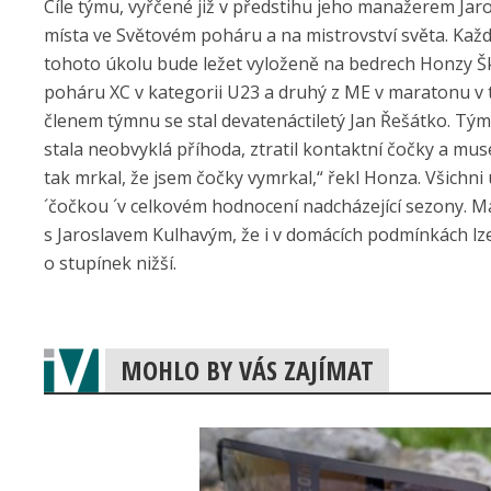
Cíle týmu, vyřčené již v předstihu jeho manažerem Jaro
místa ve Světovém poháru a na mistrovství světa. Každ
tohoto úkolu bude ležet vyloženě na bedrech Honzy Šk
poháru XC v kategorii U23 a druhý z ME v maratonu v 
členem týmnu se stal devatenáctiletý Jan Řešátko. Tým m
stala neobvyklá příhoda, ztratil kontaktní čočky a musel
tak mrkal, že jsem čočky vymrkal,“ řekl Honza. Všichni
´čočkou ´v celkovém hodnocení nadcházející sezony. 
s Jaroslavem Kulhavým, že i v domácích podmínkách lze 
o stupínek nižší.
MOHLO BY VÁS ZAJÍMAT