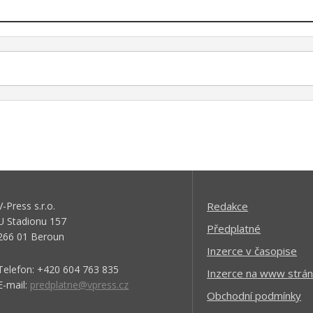
V-Press s.r.o.
Redakce
U Stadionu 157
Předplatné
266 01 Beroun
Inzerce v časopise
Telefon: +420 604 763 835
Inzerce na www strán
E-mail:
predplatne@vpress.cz
Obchodní podmínky