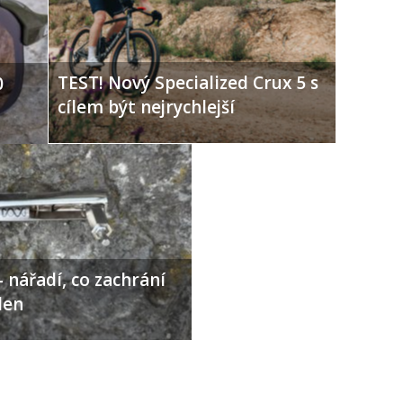
TEST! Nový Specialized Crux 5 s
0
cílem být nejrychlejší
 nářadí, co zachrání
den