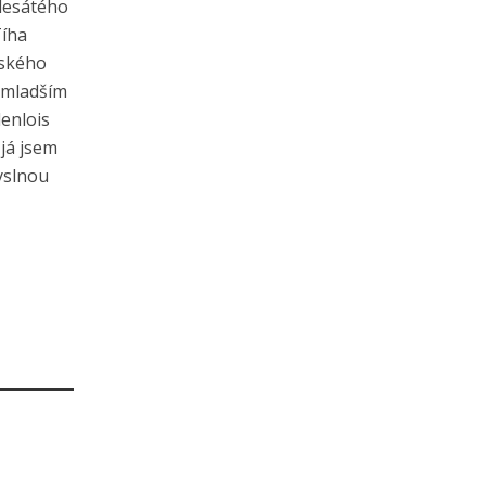
 desátého
Tíha
eského
jmladším
lenlois
 já jsem
yslnou