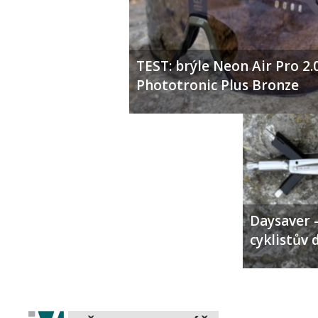
TEST: brýle Neon Air Pro 2.
Phototronic Plus Bronze
Daysaver –
cyklistův 