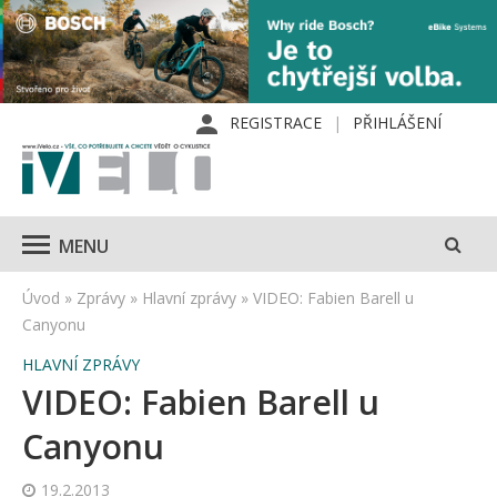
REGISTRACE
PŘIHLÁŠENÍ
MENU
Úvod
»
Zprávy
»
Hlavní zprávy
»
VIDEO: Fabien Barell u
Canyonu
HLAVNÍ ZPRÁVY
VIDEO: Fabien Barell u
Canyonu
19.2.2013