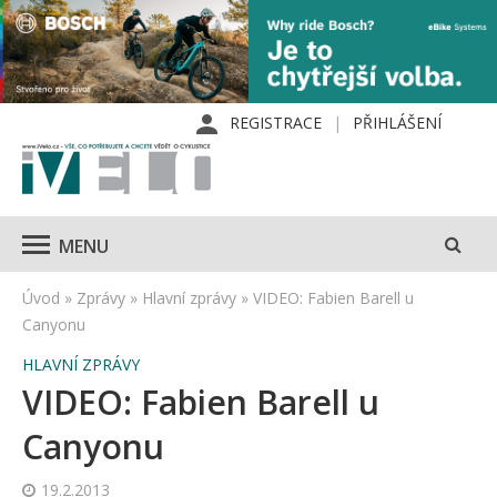
REGISTRACE
PŘIHLÁŠENÍ
MENU
Úvod
»
Zprávy
»
Hlavní zprávy
»
VIDEO: Fabien Barell u
Canyonu
HLAVNÍ ZPRÁVY
VIDEO: Fabien Barell u
Canyonu
19.2.2013