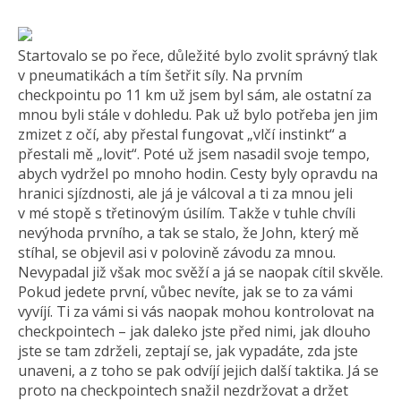
Startovalo se po řece, důležité bylo zvolit správný tlak
v pneumatikách a tím šetřit síly. Na prvním
checkpointu po 11 km už jsem byl sám, ale ostatní za
mnou byli stále v dohledu. Pak už bylo potřeba jen jim
zmizet z očí, aby přestal fungovat „vlčí instinkt“ a
přestali mě „lovit“. Poté už jsem nasadil svoje tempo,
abych vydržel po mnoho hodin. Cesty byly opravdu na
hranici sjízdnosti, ale já je válcoval a ti za mnou jeli
v mé stopě s třetinovým úsilím. Takže v tuhle chvíli
nevýhoda prvního, a tak se stalo, že John, který mě
stíhal, se objevil asi v polovině závodu za mnou.
Nevypadal již však moc svěží a já se naopak cítil skvěle.
Pokud jedete první, vůbec nevíte, jak se to za vámi
vyvíjí. Ti za vámi si vás naopak mohou kontrolovat na
checkpointech – jak daleko jste před nimi, jak dlouho
jste se tam zdrželi, zeptají se, jak vypadáte, zda jste
unaveni, a z toho se pak odvíjí jejich další taktika. Já se
proto na checkpointech snažil nezdržovat a držet