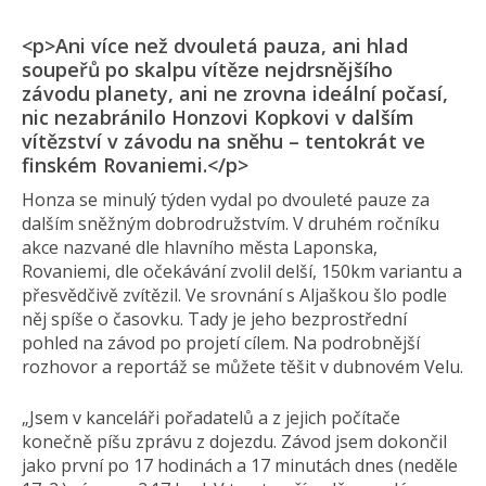
<p>Ani více než dvouletá pauza, ani hlad
soupeřů po skalpu vítěze nejdrsnějšího
závodu planety, ani ne zrovna ideální počasí,
nic nezabránilo Honzovi Kopkovi v dalším
vítězství v závodu na sněhu – tentokrát ve
finském Rovaniemi.</p>
Honza se minulý týden vydal po dvouleté pauze za
dalším sněžným dobrodružstvím. V druhém ročníku
akce nazvané dle hlavního města Laponska,
Rovaniemi, dle očekávání zvolil delší, 150km variantu a
přesvědčivě zvítězil. Ve srovnání s Aljaškou šlo podle
něj spíše o časovku. Tady je jeho bezprostřední
pohled na závod po projetí cílem. Na podrobnější
rozhovor a reportáž se můžete těšit v dubnovém Velu.
„Jsem v kanceláři pořadatelů a z jejich počítače
konečně píšu zprávu z dojezdu. Závod jsem dokončil
jako první po 17 hodinách a 17 minutách dnes (neděle