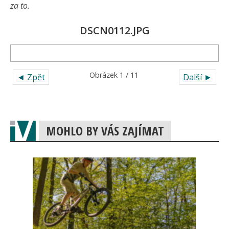
za to.
DSCN0112.JPG
Obrázek 1 / 11
◄ Zpět
Další ►
MOHLO BY VÁS ZAJÍMAT