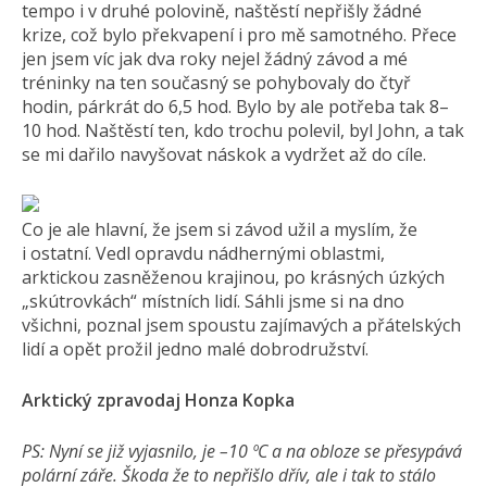
tempo i v druhé polovině, naštěstí nepřišly žádné
krize, což bylo překvapení i pro mě samotného. Přece
jen jsem víc jak dva roky nejel žádný závod a mé
tréninky na ten současný se pohybovaly do čtyř
hodin, párkrát do 6,5 hod. Bylo by ale potřeba tak 8–
10 hod. Naštěstí ten, kdo trochu polevil, byl John, a tak
se mi dařilo navyšovat náskok a vydržet až do cíle.
Co je ale hlavní, že jsem si závod užil a myslím, že
i ostatní. Vedl opravdu nádhernými oblastmi,
arktickou zasněženou krajinou, po krásných úzkých
„skútrovkách“ místních lidí. Sáhli jsme si na dno
všichni, poznal jsem spoustu zajímavých a přátelských
lidí a opět prožil jedno malé dobrodružství.
Arktický zpravodaj Honza Kopka
PS: Nyní se již vyjasnilo, je –10 ºC a na obloze se přesypává
polární záře. Škoda že to nepřišlo dřív, ale i tak to stálo