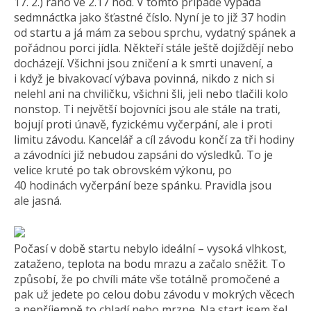
17. 2.) ráno ve 2.17 hod. V tomto případě vypadá
sedmnáctka jako šťastné číslo. Nyní je to již 37 hodin
od startu a já mám za sebou sprchu, vydatný spánek a
pořádnou porci jídla. Někteří stále ještě dojíždějí nebo
docházejí. Všichni jsou zničení a k smrti unavení, a
i když je bivakovací výbava povinná, nikdo z nich si
nelehl ani na chviličku, všichni šli, jeli nebo tlačili kolo
nonstop. Ti největší bojovníci jsou ale stále na trati,
bojují proti únavě, fyzickému vyčerpání, ale i proti
limitu závodu. Kancelář a cíl závodu končí za tři hodiny
a závodníci již nebudou zapsáni do výsledků. To je
velice kruté po tak obrovském výkonu, po
40 hodinách vyčerpání beze spánku. Pravidla jsou
ale jasná.
Počasí v době startu nebylo ideální – vysoká vlhkost,
zataženo, teplota na bodu mrazu a začalo sněžit. To
způsobí, že po chvíli máte vše totálně promočené a
pak už jedete po celou dobu závodu v mokrých věcech
a nepříjemně to chladí nebo mrzne. Na start jsem šel