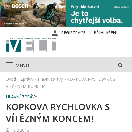
REGISTRACE
PŘIHLÁŠENÍ
MENU
Úvod
»
Zprávy
»
Hlavní zprávy
»
KOPKOVA RYCHLOVKA S
VÍTĚZNÝM KONCEM!
HLAVNÍ ZPRÁVY
KOPKOVA RYCHLOVKA S
VÍTĚZNÝM KONCEM!
18.2.2013