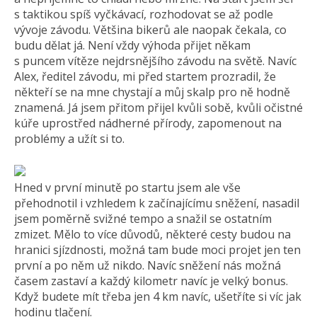
s taktikou spíš vyčkávací, rozhodovat se až podle
vývoje závodu. Většina bikerů ale naopak čekala, co
budu dělat já. Není vždy výhoda přijet někam
s puncem vítěze nejdrsnějšího závodu na světě. Navíc
Alex, ředitel závodu, mi před startem prozradil, že
někteří se na mne chystají a můj skalp pro ně hodně
znamená. Já jsem přitom přijel kvůli sobě, kvůli očistné
kúře uprostřed nádherné přírody, zapomenout na
problémy a užít si to.
Hned v první minutě po startu jsem ale vše
přehodnotil i vzhledem k začínajícímu sněžení, nasadil
jsem poměrně svižné tempo a snažil se ostatním
zmizet. Mělo to více důvodů, některé cesty budou na
hranici sjízdnosti, možná tam bude moci projet jen ten
první a po něm už nikdo. Navíc sněžení nás možná
časem zastaví a každý kilometr navíc je velký bonus.
Když budete mít třeba jen 4 km navíc, ušetříte si víc jak
hodinu tlačení.