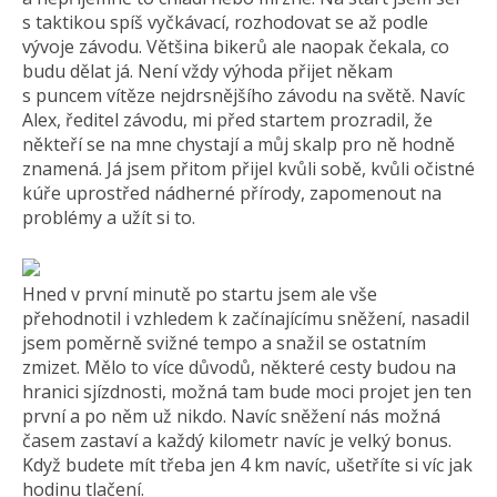
s taktikou spíš vyčkávací, rozhodovat se až podle
vývoje závodu. Většina bikerů ale naopak čekala, co
budu dělat já. Není vždy výhoda přijet někam
s puncem vítěze nejdrsnějšího závodu na světě. Navíc
Alex, ředitel závodu, mi před startem prozradil, že
někteří se na mne chystají a můj skalp pro ně hodně
znamená. Já jsem přitom přijel kvůli sobě, kvůli očistné
kúře uprostřed nádherné přírody, zapomenout na
problémy a užít si to.
Hned v první minutě po startu jsem ale vše
přehodnotil i vzhledem k začínajícímu sněžení, nasadil
jsem poměrně svižné tempo a snažil se ostatním
zmizet. Mělo to více důvodů, některé cesty budou na
hranici sjízdnosti, možná tam bude moci projet jen ten
první a po něm už nikdo. Navíc sněžení nás možná
časem zastaví a každý kilometr navíc je velký bonus.
Když budete mít třeba jen 4 km navíc, ušetříte si víc jak
hodinu tlačení.