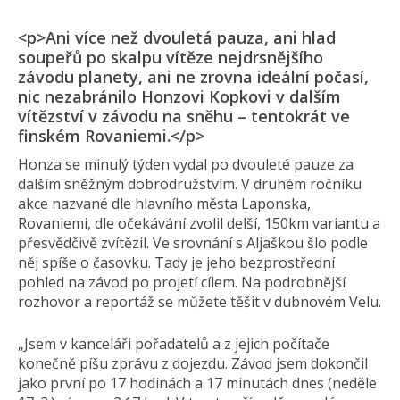
<p>Ani více než dvouletá pauza, ani hlad
soupeřů po skalpu vítěze nejdrsnějšího
závodu planety, ani ne zrovna ideální počasí,
nic nezabránilo Honzovi Kopkovi v dalším
vítězství v závodu na sněhu – tentokrát ve
finském Rovaniemi.</p>
Honza se minulý týden vydal po dvouleté pauze za
dalším sněžným dobrodružstvím. V druhém ročníku
akce nazvané dle hlavního města Laponska,
Rovaniemi, dle očekávání zvolil delší, 150km variantu a
přesvědčivě zvítězil. Ve srovnání s Aljaškou šlo podle
něj spíše o časovku. Tady je jeho bezprostřední
pohled na závod po projetí cílem. Na podrobnější
rozhovor a reportáž se můžete těšit v dubnovém Velu.
„Jsem v kanceláři pořadatelů a z jejich počítače
konečně píšu zprávu z dojezdu. Závod jsem dokončil
jako první po 17 hodinách a 17 minutách dnes (neděle