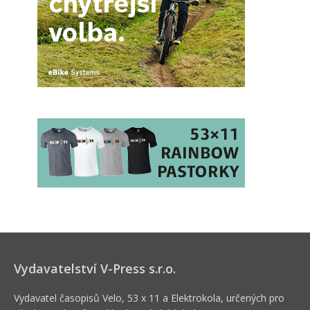
Vydavatelství V-Press s.r.o.
Vydavatel časopisů Velo, 53 x 11 a Elektrokola, určených pro