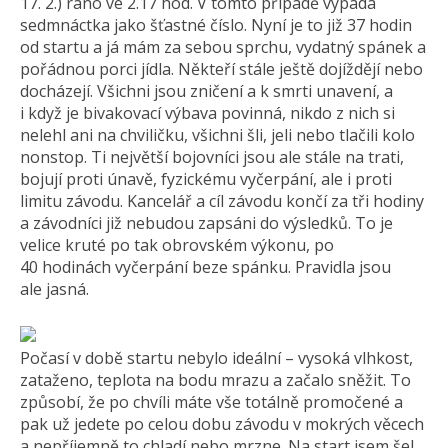
17. 2.) ráno ve 2.17 hod. V tomto případě vypadá
sedmnáctka jako šťastné číslo. Nyní je to již 37 hodin
od startu a já mám za sebou sprchu, vydatný spánek a
pořádnou porci jídla. Někteří stále ještě dojíždějí nebo
docházejí. Všichni jsou zničení a k smrti unavení, a
i když je bivakovací výbava povinná, nikdo z nich si
nelehl ani na chviličku, všichni šli, jeli nebo tlačili kolo
nonstop. Ti největší bojovníci jsou ale stále na trati,
bojují proti únavě, fyzickému vyčerpání, ale i proti
limitu závodu. Kancelář a cíl závodu končí za tři hodiny
a závodníci již nebudou zapsáni do výsledků. To je
velice kruté po tak obrovském výkonu, po
40 hodinách vyčerpání beze spánku. Pravidla jsou
ale jasná.
Počasí v době startu nebylo ideální – vysoká vlhkost,
zataženo, teplota na bodu mrazu a začalo sněžit. To
způsobí, že po chvíli máte vše totálně promočené a
pak už jedete po celou dobu závodu v mokrých věcech
a nepříjemně to chladí nebo mrzne. Na start jsem šel