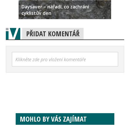
Daysaver – nářadí, co zachrání
cyklistův den
PŘIDAT KOMENTÁŘ
Klikněte zde pro vložení komentáře
MOHLO BY VÁS ZAJÍMAT