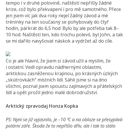
tempo i v druhé polovině, naštěstí nepřišly žádné
krize, což bylo překvapení i pro mě samotného. Přece
jen jsem víc jak dva roky nejel žádný závod a mé
tréninky na ten současný se pohybovaly do čtyř
hodin, párkrát do 6,5 hod. Bylo by ale potřeba tak 8–
10 hod. Naštěstí ten, kdo trochu polevil, byl John, a tak
se mi dařilo navyšovat náskok a vydržet až do cíle.
Co je ale hlavní, že jsem si závod užil a myslím, že
i ostatní. Vedl opravdu nádhernými oblastmi,
arktickou zasněženou krajinou, po krásných úzkých
„skútrovkách“ místních lidí. Sáhli jsme si na dno
všichni, poznal jsem spoustu zajímavých a přátelských
lidí a opět prožil jedno malé dobrodružství.
Arktický zpravodaj Honza Kopka
PS: Nyní se již vyjasnilo, je –10 ºC a na obloze se přesypává
polární záře. Škoda že to nepřišlo dřív, ale i tak to stálo