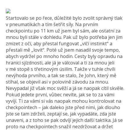
Startovalo se po řece, důležité bylo zvolit správný tlak
v pneumatikách a tím šetřit síly. Na prvním
checkpointu po 11 km už jsem byl sám, ale ostatní za
mnou byli stále v dohledu. Pak už bylo potřeba jen jim
zmizet z očí, aby přestal fungovat „vlčí instinkt“ a
přestali mě „lovit“. Poté už jsem nasadil svoje tempo,
abych vydržel po mnoho hodin. Cesty byly opravdu na
hranici sjízdnosti, ale já je válcoval a ti za mnou jeli
v mé stopě s třetinovým úsilím. Takže v tuhle chvíli
nevýhoda prvního, a tak se stalo, že John, který mě
stíhal, se objevil asi v polovině závodu za mnou.
Nevypadal již však moc svěží a já se naopak cítil skvěle.
Pokud jedete první, vůbec nevíte, jak se to za vámi
vyvíjí. Ti za vámi si vás naopak mohou kontrolovat na
checkpointech – jak daleko jste před nimi, jak dlouho
jste se tam zdrželi, zeptají se, jak vypadáte, zda jste
unaveni, a z toho se pak odvíjí jejich další taktika. Já se
proto na checkpointech snažil nezdržovat a držet