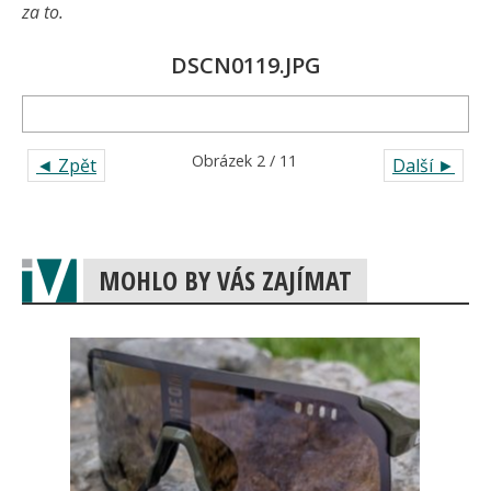
za to.
DSCN0119.JPG
Obrázek 2 / 11
◄ Zpět
Další ►
MOHLO BY VÁS ZAJÍMAT