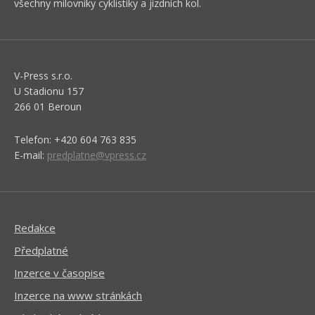
všechny milovníky cyklistiky a jízdních kol.
V-Press s.r.o.
U Stadionu 157
266 01 Beroun
Telefon: +420 604 763 835
E-mail:
predplatne@vpress.cz
Redakce
Předplatné
Inzerce v časopise
Inzerce na www stránkách