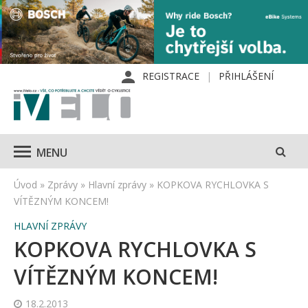
REGISTRACE
PŘIHLÁŠENÍ
MENU
Úvod
»
Zprávy
»
Hlavní zprávy
»
KOPKOVA RYCHLOVKA S
VÍTĚZNÝM KONCEM!
HLAVNÍ ZPRÁVY
KOPKOVA RYCHLOVKA S
VÍTĚZNÝM KONCEM!
18.2.2013