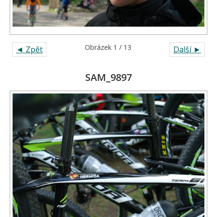
Obrázek 1 / 13
◄ Zpět
Další ►
SAM_9897