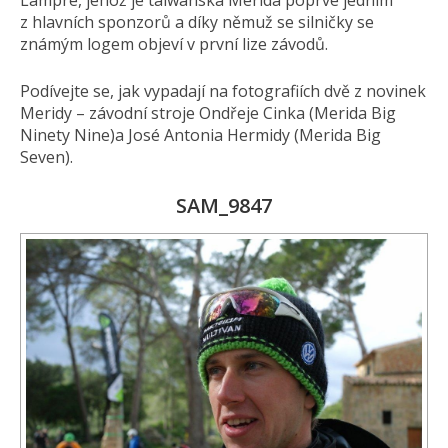
Lampre, jehož je taiwanská Merida poprvé jedním
z hlavních sponzorů a díky němuž se silničky se
známým logem objeví v první lize závodů.
Podívejte se, jak vypadají na fotografiích dvě z novinek
Meridy – závodní stroje Ondřeje Cinka (Merida Big
Ninety Nine)a José Antonia Hermidy (Merida Big
Seven).
SAM_9847