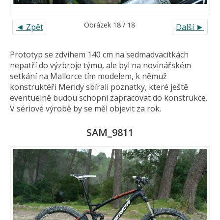
Obrázek 18 / 18
◄ Zpět
Další ►
Prototyp se zdvihem 140 cm na sedmadvacítkách
nepatří do výzbroje týmu, ale byl na novinářském
setkání na Mallorce tím modelem, k němuž
konstruktéři Meridy sbírali poznatky, které ještě
eventuelně budou schopni zapracovat do konstrukce.
V sériové výrobě by se měl objevit za rok.
SAM_9811