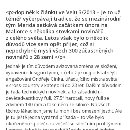
<p>doplněk k článku ve Velu 3/2013 – Je to už
téměř vyčerpávají tradice, že se mezinárodní
tým Merida setkává začátkem února na
Mallorce s několika stovkami novinářů
z celého světa. Letos však bylo o několik
důvodů více sem opět přijet, což si
nepochybně myslí všech 300 zúčastněných
novinářů z 28 zemí.</p>
Jednak je tím důvodem avizovaná změna ve složení,
vybavení i designu týmu, z čehož je nejpodstatnější
angažování Ondřeje Cinka, úřadujícího mistra světa
v cross-country v kategorii do 23 let. Dalším důvodem
je řada technických novinek, a to zásadních –
devětadvacítkový full, 27,5“ hardtail, nový full se
zdvihem 140 mm a také něco ze silnice. Na všech
těchto lákadlech jsme tu mohli bez omezení jezdit. Ale
je tu ještě jedna výrazná přísada – to vše bylo
okořeněno společnou večeří se silničním profitýmem