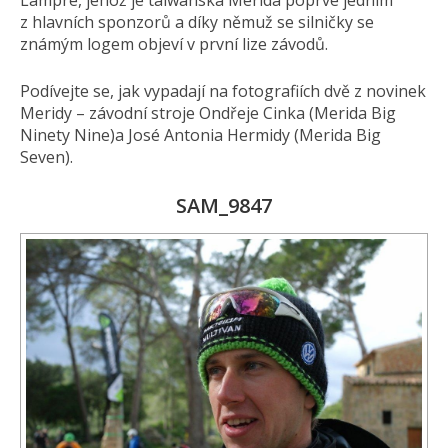
Lampre, jehož je taiwanská Merida poprvé jedním
z hlavních sponzorů a díky němuž se silničky se
známým logem objeví v první lize závodů.
Podívejte se, jak vypadají na fotografiích dvě z novinek
Meridy – závodní stroje Ondřeje Cinka (Merida Big
Ninety Nine)a José Antonia Hermidy (Merida Big
Seven).
SAM_9847