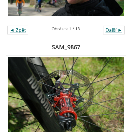
Obrázek 1 / 13
◄ Zpět
Další ►
SAM_9867