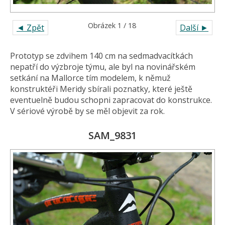
Obrázek 1 / 18
◄ Zpět
Další ►
Prototyp se zdvihem 140 cm na sedmadvacítkách
nepatří do výzbroje týmu, ale byl na novinářském
setkání na Mallorce tím modelem, k němuž
konstruktéři Meridy sbírali poznatky, které ještě
eventuelně budou schopni zapracovat do konstrukce.
V sériové výrobě by se měl objevit za rok.
SAM_9831