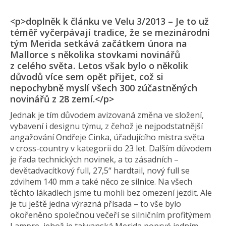
<p>doplněk k článku ve Velu 3/2013 – Je to už
téměř vyčerpávají tradice, že se mezinárodní
tým Merida setkává začátkem února na
Mallorce s několika stovkami novinářů
z celého světa. Letos však bylo o několik
důvodů více sem opět přijet, což si
nepochybně myslí všech 300 zúčastněných
novinářů z 28 zemí.</p>
Jednak je tím důvodem avizovaná změna ve složení,
vybavení i designu týmu, z čehož je nejpodstatnější
angažování Ondřeje Cinka, úřadujícího mistra světa
v cross-country v kategorii do 23 let. Dalším důvodem
je řada technických novinek, a to zásadních –
devětadvacítkový full, 27,5“ hardtail, nový full se
zdvihem 140 mm a také něco ze silnice. Na všech
těchto lákadlech jsme tu mohli bez omezení jezdit. Ale
je tu ještě jedna výrazná přísada – to vše bylo
okořeněno společnou večeří se silničním profitýmem