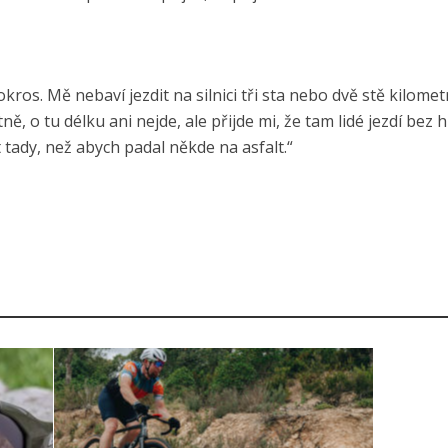
okros. Mě nebaví jezdit na silnici tři sta nebo dvě stě kilomet
ně, o tu délku ani nejde, ale přijde mi, že tam lidé jezdí bez h
t tady, než abych padal někde na asfalt.“