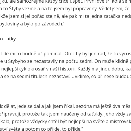
u, ale samozřejmě každý chce uspět. První dvě tři kola se m
za to Štyby vezme a na to jsem byl připravený. Věděl jsem, že 
kže jsem si jel pořád stejně, ale pak mi ta jedna zatáčka ned
pytloviny a bylo po závodech.“
ho taťky…
 lidé mi to hodně připomínali. Otec by byl jen rád, že tu vyros
, že u Štybyho se nezastavily na počtu sedmi. On může klidně
e nejlepší cyklokrosař v naší historii. Každý má jinou dobu, k
nda se na sedmi titulech nezastaví. Uvidíme, co přinese budou
 dělat, jede se dál a jak jsem říkal, sezóna má ještě dva měs
j připravuji, protože tak jsem naučený od taťuldy. Jeho vždy z
kala, protože vždycky chtěl být nejlepší na světě a mistrovský
tví světa a potom co přijde, to přijde.“