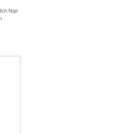
ěch Nipl
m