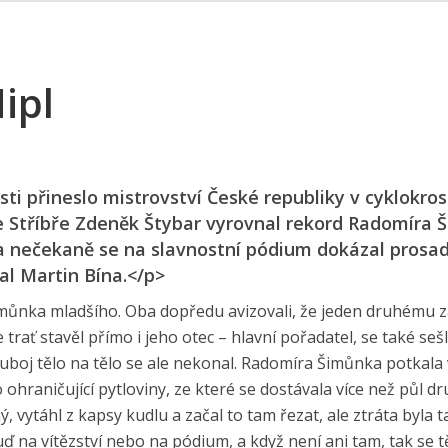
ipl
 přineslo mistrovství České republiky v cyklokros
 Stříbře Zdeněk Štybar vyrovnal rekord Radomíra 
ela nečekaně se na slavnostní pódium dokázal prosad
ral Martin Bína.</p>
imůnka mladšího. Oba dopředu avizovali, že jeden druhému
trať stavěl přímo i jeho otec – hlavní pořadatel, se také seš
ouboj tělo na tělo se ale nekonal. Radomíra Šimůnka potkala
ohraničující pytloviny, ze které se dostávala více než půl d
 vytáhl z kapsy kudlu a začal to tam řezat, ale ztráta byla t
ď na vítězství nebo na pódium, a když není ani tam, tak se 