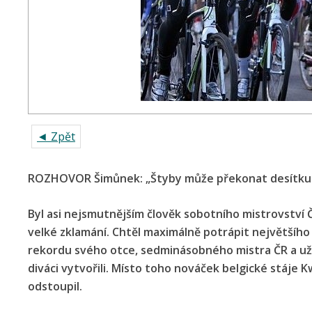
◄ Zpět
ROZHOVOR Šimůnek: „Štyby může překonat desítku 
Byl asi nejsmutnějším člověk sobotního mistrovství 
velké zklamání. Chtěl maximálně potrápit největšíh
rekordu svého otce, sedminásobného mistra ČR a užít
diváci vytvořili. Místo toho nováček belgické stáj
odstoupil.