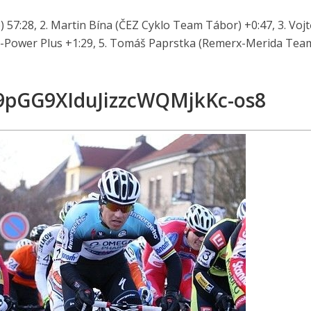
57:28, 2. Martin Bína (ČEZ Cyklo Team Tábor) +0:47, 3. Vojt
CP-Power Plus +1:29, 5. Tomáš Paprstka (Remerx-Merida Tea
t9pGG9XIduJizzcWQMjkKc-os8