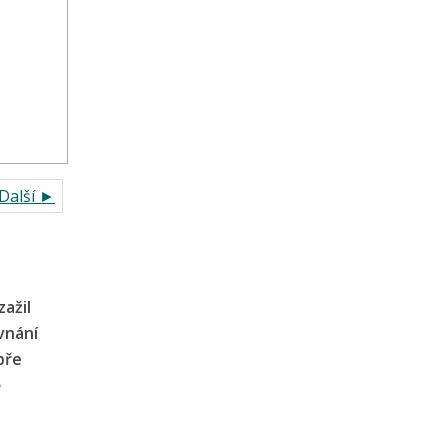
Další ►
ažil
vnání
bře
ě