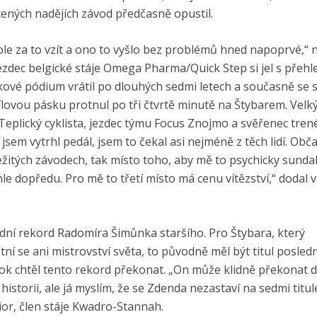
cených nadějích závod předčasně opustil.
kole za to vzít a ono to vyšlo bez problémů hned napoprvé,“ 
ezdec belgické stáje Omega Pharma/Quick Step si jel s přeh
ikové pódium vrátil po dlouhých sedmi letech a současně se s
lovou pásku protnul po tři čtvrtě minutě na Štybarem. Vel
Teplický cyklista, jezdec týmu Focus Znojmo a svěřenec tren
jsem vytrhl pedál, jsem to čekal asi nejméně z těch lidí. Obč
ežitých závodech, tak místo toho, aby mě to psychicky sunda
e dopředu. Pro mě to třetí místo má cenu vítězství,“ dodal v
ní rekord Radomíra Šimůnka staršího. Pro Štybara, který
tní se ani mistrovství světa, to původně měl být titul posledn
rok chtěl tento rekord překonat. „On může klidně překonat d
 historii, ale já myslím, že se Zdenda nezastaví na sedmi titul
ior, člen stáje Kwadro-Stannah.