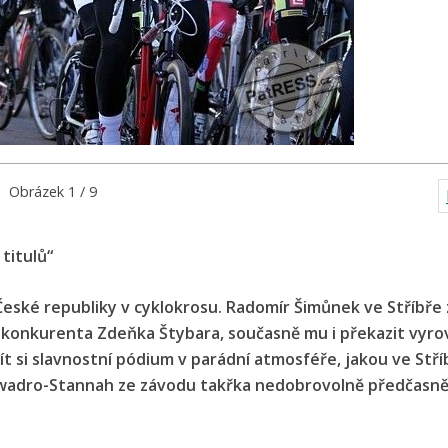
Obrázek 1 / 9
titulů“
České republiky v cyklokrosu. Radomír Šimůnek ve Stříbře z
o konkurenta Zdeňka Štybara, současně mu i překazit vyro
 si slavnostní pódium v parádní atmosféře, jakou ve Stří
e Kwadro-Stannah ze závodu takřka nedobrovolně předčasn