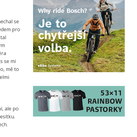
nechal se
ledem pro
tal
kým
éra
as se mi
lo, mě to
elmi
í, ale po
esítku.
ech.