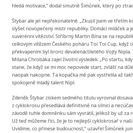
hledá motivace,“ dodal smutně Šimůnek, který po ztra
Štybar ale jel nepřekonatelně. „Zkusil jsem ve třetím 
slyšet novopečený mistr republiky. Domácí miláček a j
suverénní vítězství. Stříbrný Martin Bína se na republ
celkovým vítězem Českého poháru Toi Toi Cup, když cí
překvapením byl bronz devatenáctiletého Vojty Nipla. 
Milana Chrobáka zajel životní výsledek. „Po startu, kdy 
stane, že když se mi moc nepovede start, zvlášť na důl
naopak nakopne. Ta kopačka mě pak vystřelila až takhl
spokojeně mladý talent Nipl.
Zdeněk Štybar ziskem sedmého titulu vyrovnal dosavad
z cyklokrosu přesedlává definitivně na silnici a nezúčas
závodě tuhle domněnku sám vyvrátil, jelikož by už za 
Už teď můžeme říci, že je to nejlepší cyklokrosař v naší
Uvidíme, co přinese budoucnost,“ uzavřel Šimůnek jun