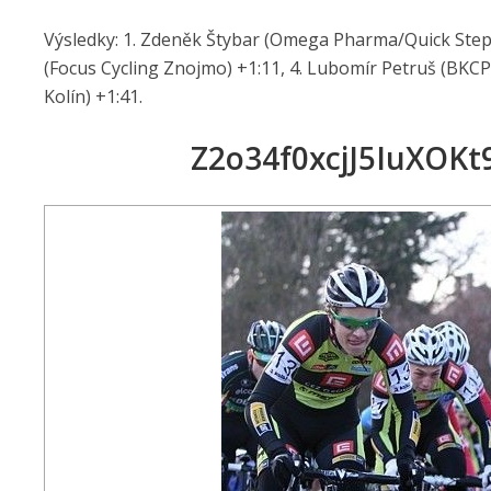
Výsledky: 1. Zdeněk Štybar (Omega Pharma/Quick Step) 
(Focus Cycling Znojmo) +1:11, 4. Lubomír Petruš (BK
Kolín) +1:41.
Z2o34f0xcjJ5IuXOK