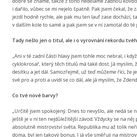
dobře se známe, takže z toho neděláme žádnou kovbojk
i dařilo, vůbec se mi nejelo špatně. Pak jsem čekal, že 
jezdí hodně rychle, ale pak mu ten lauf zase dochází, ta
v dalším kole to samé a pak jsem se v ní zamotal do té 
Tady nešlo jen o titul, ale i o vyrovnání rekordu tvé
„Ani v té zadní části hlavy jsem tohle moc nebral, i když
cyklokrosař, který těch titulů má také dost. Já myslím
desítku a jet dál. Samozřejmě, už teď můžeme říci, že j
své pro a proti a uvidí se co dál, ale já myslím, že Zde
Co tvé nové barvy?
„Určitě jsem spokojený. Dnes to nevyšlo, ale nedá se nic
ještě je v ní ten nejdůležitější závod. Vždycky se na ně
absolutně mistrovství světa. Republika mu až tolik neří
doma, byl jen takový bonus. I já vše směřuji na mistrovs