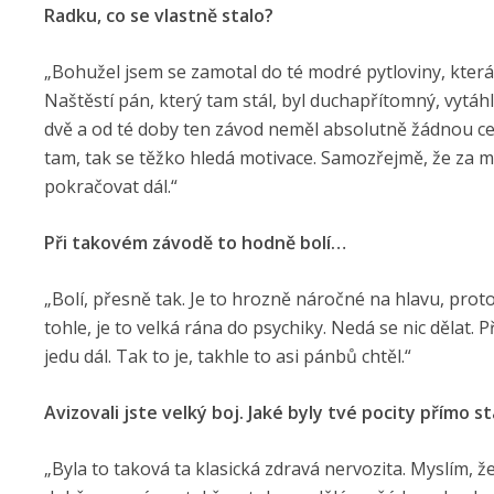
Radku, co se vlastně stalo?
„Bohužel jsem se zamotal do té modré pytloviny, která ty
Naštěstí pán, který tam stál, byl duchapřítomný, vytáhl
dvě a od té doby ten závod neměl absolutně žádnou ce
tam, tak se těžko hledá motivace. Samozřejmě, že za m
pokračovat dál.“
Při takovém závodě to hodně bolí…
„Bolí, přesně tak. Je to hrozně náročné na hlavu, pro
tohle, je to velká rána do psychiky. Nedá se nic dělat. P
jedu dál. Tak to je, takhle to asi pánbů chtěl.“
Avizovali jste velký boj. Jaké byly tvé pocity přímo s
„Byla to taková ta klasická zdravá nervozita. Myslím, ž