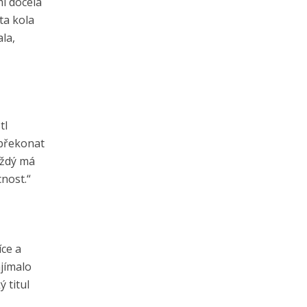
i docela
ta kola
ala,
tl
 překonat
aždý má
cnost.“
íce a
ajímalo
 titul