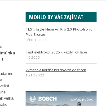
MOHLO BY VÁS ZAJÍMAT
TEST: brýle Neon Air Pro 2.0 Phototronic
Plus Bronze
před 1 dnem
u.
Test elektrokol 2025 – každý rok lépe
Šimůnka
4.6.2025
it
Výměna a údržba brzdových destiček
 zadarmo
15.12.2022
la
 velká
ruhé
ak velká,
těžko