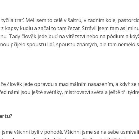
čila trať. Měl jsem to celé v šaltru, v zadním kole, pastorcíc
 z kapsy kudlu a začal to tam řezat. Strávil jsem tam asi minu
nu. Tady člověk jede buď na vítězství nebo na pódium a když
nou přijelo spoustu lidí, spoustu známých, ale tam nemělo 
tože člověk jede opravdu s maximálním nasazením, a když se 
řed námi jsou ještě svěťáky, mistrovství světa a ještě tři týdn
tartu?
e jsme všichni byli v pohodě. Všichni jsme se na sebe usmíval