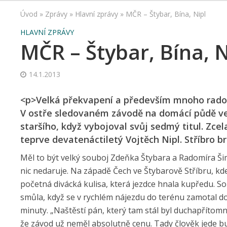
Úvod
»
Zprávy
»
Hlavní zprávy
»
MČR – Štybar, Bína, Nipl
HLAVNÍ ZPRÁVY
MČR – Štybar, Bína, N
14.1.2013
<p>Velká překvapení a především mnoho radosti
V ostře sledovaném závodě na domácí půdě ve
staršího, když vybojoval svůj sedmý titul. Zc
teprve devatenáctiletý Vojtěch Nipl. Stříbro b
Měl to být velký souboj Zdeňka Štybara a Radomíra Š
nic nedaruje. Na západě Čech ve Štybarově Stříbru, kde 
početná divácká kulisa, která jezdce hnala kupředu. S
smůla, když se v rychlém nájezdu do terénu zamotal do 
minuty. „Naštěstí pán, který tam stál byl duchapřítomný,
že závod už neměl absolutně cenu. Tady člověk jede bu