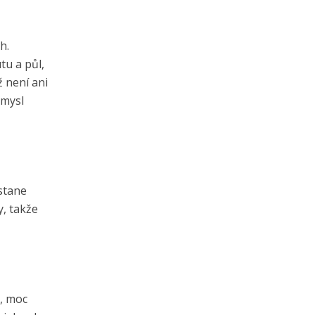
h.
tu a půl,
 není ani
smysl
stane
y, takže
i, moc