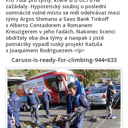
Pro Tour pro týmy, které si u UCI o ně
zažádaly. Hypotetický souboj o poslední
osmnácté volné místo se měl odehrávat mezi
týmy Argos Shimano a Saxo Bank Tinkoff
s Alberto Contadorem a Romanem
Kreuzigerem v jeho řadách. Nakonec licenci
obdržely oba dva týmy a naopak z jisté
patnáctky vypadl ruský projekt Kaťuša
s Joaquimem Rodriguezem.</p>
Caruso-is-ready-for-climbing-944×633