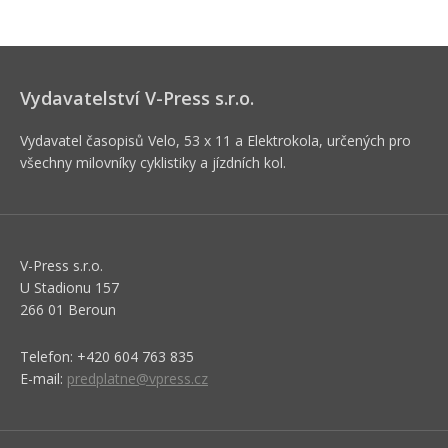
Vydavatelství V-Press s.r.o.
Vydavatel časopisů Velo, 53 x 11 a Elektrokola, určených pro
všechny milovníky cyklistiky a jízdních kol.
V-Press s.r.o.
U Stadionu 157
266 01 Beroun
Telefon: +420 604 763 835
E-mail:
predplatne@vpress.cz