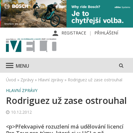
REGISTRACE
PŘIHLÁŠENÍ
MENU
Úvod
»
Zprávy
»
Hlavní zprávy
»
Rodriguez už zase ostrouhal
HLAVNÍ ZPRÁVY
Rodriguez už zase ostrouhal
10.12.2012
<p>Překvapivé rozuzlení má udělování licencí