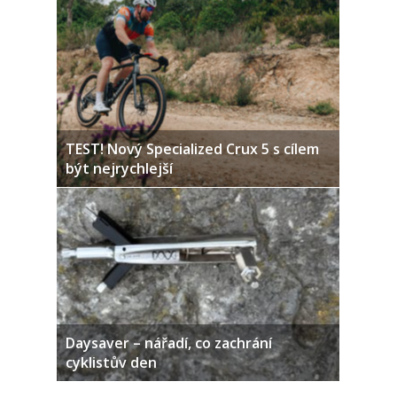
TEST! Nový Specialized Crux 5 s cílem
být nejrychlejší
Daysaver – nářadí, co zachrání
cyklistův den