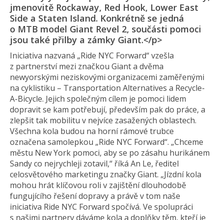
jmenovitě Rockaway, Red Hook, Lower East
Side a Staten Island. Konkrétně se jedná
o MTB model Giant Revel 2, součásti pomoci
jsou také přilby a zámky Giant.</p>
Iniciativa nazvaná „Ride NYC Forward“ vzešla
z partnerství mezi značkou Giant a dvěma
newyorskými neziskovými organizacemi zaměřenými
na cyklistiku – Transportation Alternatives a Recycle-
A-Bicycle. Jejich společným cílem je pomoci lidem
dopravit se kam potřebují, především pak do práce, a
zlepšit tak mobilitu v nejvíce zasažených oblastech.
Všechna kola budou na horní rámové trubce
označena samolepkou „Ride NYC Forward“. „Chceme
městu New York pomoci, aby se po zásahu hurikánem
Sandy co nejrychleji zotavil,“ říká An Le, ředitel
celosvětového marketingu značky Giant. „Jízdní kola
mohou hrát klíčovou roli v zajištění dlouhodobě
fungujícího řešení dopravy a právě v tom naše
iniciativa Ride NYC Forward spočívá. Ve spolupráci
s našimi partnery dáváme kola a doplňky těm, kteří je