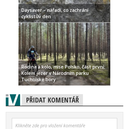
Daysaver – nářadí, co zachrání
cyklistův den
Rodina a kolo, mise Polsko, část první:
Kolem jezer v Národním parku
Tucholské bory
PŘIDAT KOMENTÁŘ
Klikněte zde pro vložení komentáře