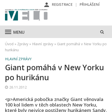
REGISTRACE
PŘIHLÁŠENÍ
MENU
Úvod
»
Zprávy
»
Hlavní zprávy
»
Giant pomáhá v New Yorku po
hurikánu
HLAVNÍ ZPRÁVY
Giant pomáhá v New Yorku
po hurikánu
26.11.2012
<p>Americká pobočka značky Giant věnovala
100 kol lidem v těch oblastech New Yorku,
které byly nejvíce postiženy hurikánem Sandy,