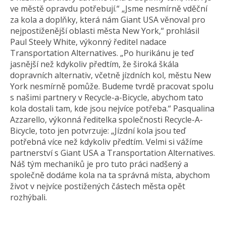
ve městě opravdu potřebují.“ „Jsme nesmírně vděční
za kola a doplňky, která nám Giant USA věnoval pro
nejpostiženější oblasti města New York,“ prohlásil
Paul Steely White, výkonný ředitel nadace
Transportation Alternatives. „Po hurikánu je teď
jasnější než kdykoliv předtím, že široká škála
dopravních alternativ, včetně jízdních kol, městu New
York nesmírně pomůže. Budeme tvrdě pracovat spolu
s našimi partnery v Recycle-a-Bicycle, abychom tato
kola dostali tam, kde jsou nejvíce potřeba.“ Pasqualina
Azzarello, výkonná ředitelka společnosti Recycle-A-
Bicycle, toto jen potvrzuje: „Jízdní kola jsou teď
potřebná více než kdykoliv předtím. Velmi si vážíme
partnerství s Giant USA a Transportation Alternatives.
Náš tým mechaniků je pro tuto práci nadšený a
společně dodáme kola na ta správná místa, abychom
život v nejvíce postižených částech města opět
rozhýbali.