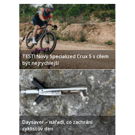
TEST! Nový Specialized Crux 5 s cílem
být nejrychlejší
Daysaver – nářadí, co zachrání
cyklistův den