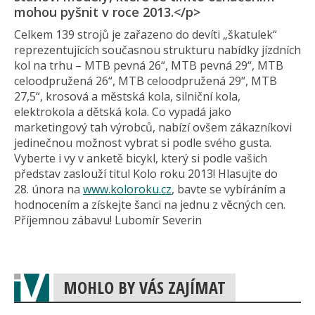
mohou pyšnit v roce 2013.</p>
Celkem 139 strojů je zařazeno do devíti „škatulek“
reprezentujících současnou strukturu nabídky jízdních
kol na trhu – MTB pevná 26“, MTB pevná 29“, MTB
celoodpružená 26“, MTB celoodpružená 29“, MTB
27,5“, krosová a městská kola, silniční kola,
elektrokola a dětská kola. Co vypadá jako
marketingový tah výrobců, nabízí ovšem zákazníkovi
jedinečnou možnost vybrat si podle svého gusta.
Vyberte i vy v anketě bicykl, který si podle vašich
představ zaslouží titul Kolo roku 2013! Hlasujte do
28. února na
www.koloroku.cz
, bavte se vybíráním a
hodnocením a získejte šanci na jednu z věcných cen.
Příjemnou zábavu! Lubomír Severin
MOHLO BY VÁS ZAJÍMAT