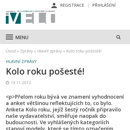
REGISTRACE
PŘIHLÁŠENÍ
MENU
Úvod
»
Zprávy
»
Hlavní zprávy
»
Kolo roku pošesté!
HLAVNÍ ZPRÁVY
Kolo roku pošesté!
19.11.2012
<p>Přelom roku bývá ve znamení vyhodnocení
a anket většinou reflektujících to, co bylo.
Anketa Kolo roku, jejíž šestý ročník připravilo
naše vydavatelství, směřuje naopak do
budoucnosti. Ve vyhlášených kategoriích
stanoví modely, které se tímto označením