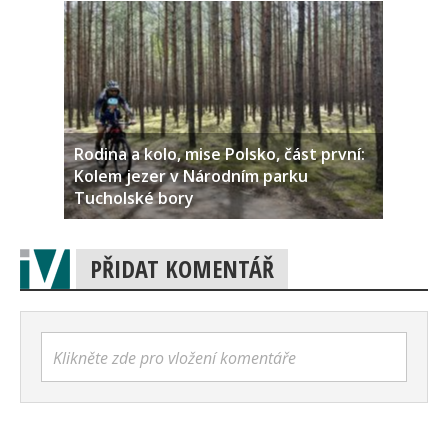
Rodina a kolo, mise Polsko, část první:
Kolem jezer v Národním parku
Tucholské bory
PŘIDAT KOMENTÁŘ
Klikněte zde pro vložení komentáře