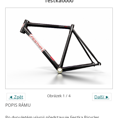
festka0000
Obrázek 1 / 4
◄ Zpět
Další ►
POPIS RÁMU
Po dvouletém vývoji představuje Festka Bicycles