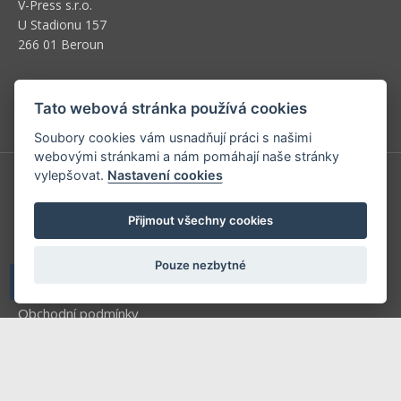
V-Press s.r.o.
U Stadionu 157
266 01 Beroun
Telefon: +420 604 763 835
E-mail:
predplatne@vpress.cz
Tato webová stránka používá cookies
Soubory cookies vám usnadňují práci s našimi
webovými stránkami a nám pomáhají naše stránky
vylepšovat.
Nastavení cookies
Redakce
Přijmout všechny cookies
Předplatné
Inzerce v časopise
Pouze nezbytné
Inzerce na www stránkách
Obchodní podmínky
Ochrana osobních údajů