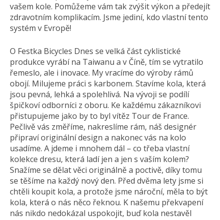
vašem kole. Pomůžeme vám tak zvýšit výkon a předejít
zdravotním komplikacím. Jsme jediní, kdo vlastní tento
systém v Evropě!
O Festka Bicycles Dnes se velká část cyklistické
produkce vyrábí na Taiwanu a v Číně, tím se vytratilo
řemeslo, ale i inovace. My vracíme do výroby rámů
obojí. Milujeme práci s karbonem. Stavíme kola, která
jsou pevná, lehká a spolehlivá. Na vývoji se podílí
špičkoví odborníci z oboru. Ke každému zákazníkovi
přistupujeme jako by to byl vítěz Tour de France.
Pečlivě vás změříme, nakreslíme rám, náš designér
připraví originální design a nakonec vás na kolo
usadíme. A jdeme i mnohem dál – co třeba vlastní
kolekce dresu, která ladí jen a jen s vaším kolem?
Snažíme se dělat věci originálně a poctivě, díky tomu
se těšíme na každý nový den. Před dvěma lety jsme si
chtěli koupit kola, a protože jsme nároční, měla to být
kola, která o nás něco řeknou. K našemu překvapení
nás nikdo nedokázal uspokojit, buď kola nestavěl