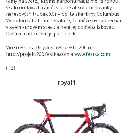
rámy na světě.) Kromě karbonu nabízíme i širokou
škálu ocelových rámů, včetně absolutní novinky –
nerezových trubek XCr – od italské firmy Columbus.
Výhodou tohoto materiálu je, že může být ponechán
v svém surovém stavu a není jej potřeba lakovat.
Dalším materiálem je pak hliník.
Více o Festka Bicycles a Projektu 200 na:
http://projekt200.festka.com a
www.festka.com
.
(TZ)
royal1