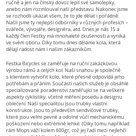
ručně a jen na čínský dovoz lepil své samolepky,
anebo nám rozmlouval naši představu. Nakonec jsme
se rozhodli ukázat všem, že to jde dělat i pořádně.
Našli jsme ty nejlepší odborníky v různých profesích –
svářeče, vývojáře, designéra, atd. Dnes je nás 15 a
každý člen Festky má mnohaleté zkušenosti a vyniká
ve svém oboru. Díky tomu dnes děláme kola, která
dělají radost nám i našim zákazníkům.
Festka Bicycles se zaměřuje na ruční zakázkovou
výrobu rámů a celých kol. Naší snahou je společně
s klientem vytvořit kolo, které přesně odpovídá jeho
potřebám a přáním. Součástí našich služeb je obsáhlé
specializované poradenství zaměřující se na veškeré
aspekty cyklistiky, včetně měření posedu a designu
oblečení. Naší specialitou jsou trubky vlastní
konstrukce. Jsou to především sendvičové trubky,
které jsou velmi pevné a odolné vůči mechanickému
poškození nebo extrémně lehké. (Díky tomu například
rám Mops váží kolem 600gr, což jej řadí mezi nejlehčí