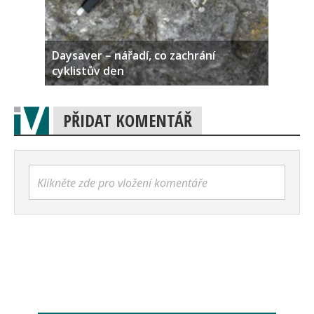
Daysaver – nářadí, co zachrání
cyklistův den
PŘIDAT KOMENTÁŘ
Klikněte zde pro vložení komentáře