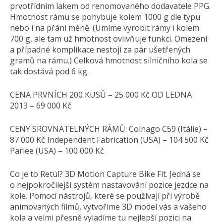
prvotřídním lakem od renomovaného dodavatele PPG.
Hmotnost rámu se pohybuje kolem 1000 g dle typu
nebo i na přání méně. (Umíme vyrobit rámy i kolem
700 g, ale tam už hmotnost ovlivňuje funkci. Omezení
a případné komplikace nestojí za pár ušetřených
gramů na rámu.) Celková hmotnost silničního kola se
tak dostává pod 6 kg.
CENA PRVNÍCH 200 KUSŮ – 25 000 Kč OD LEDNA
2013 – 69 000 Kč
CENY SROVNATELNÝCH RÁMŮ: Colnago C59 (Itálie) –
87 000 Kč Independent Fabrication (USA) – 104 500 Kč
Parlee (USA) – 100 000 Kč
Co je to Retül? 3D Motion Capture Bike Fit. Jedná se
o nejpokročilejší systém nastavování pozice jezdce na
kole. Pomocí nástrojů, které se používají při výrobě
animovaných filmů, vytvoříme 3D model vás a vašeho
kola a velmi přesně vyladíme tu nejlepší pozici na