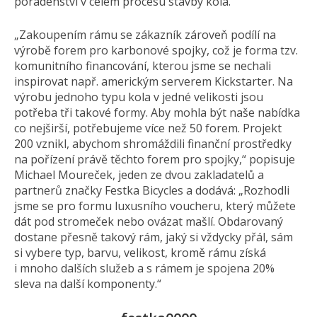
poradenství v celém procesu stavby kola.
„Zakoupením rámu se zákazník zároveň podílí na
výrobě forem pro karbonové spojky, což je forma tzv.
komunitního financování, kterou jsme se nechali
inspirovat např. americkým serverem Kickstarter. Na
výrobu jednoho typu kola v jedné velikosti jsou
potřeba tři takové formy. Aby mohla být naše nabídka
co nejširší, potřebujeme více než 50 forem. Projekt
200 vznikl, abychom shromáždili finanční prostředky
na pořízení právě těchto forem pro spojky,“ popisuje
Michael Moureček, jeden ze dvou zakladatelů a
partnerů značky Festka Bicycles a dodává: „Rozhodli
jsme se pro formu luxusního voucheru, který můžete
dát pod stromeček nebo ovázat mašlí. Obdarovaný
dostane přesně takový rám, jaký si vždycky přál, sám
si vybere typ, barvu, velikost, kromě rámu získá
i mnoho dalších služeb a s rámem je spojena 20%
sleva na další komponenty.“