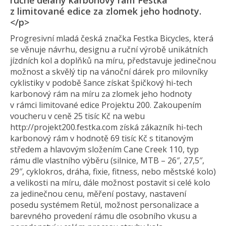
ručně dělaný karbonový rám Festka
z limitované edice za zlomek jeho hodnoty.
</p>
Progresivní mladá česká značka Festka Bicycles, která
se věnuje návrhu, designu a ruční výrobě unikátních
jízdních kol a doplňků na míru, představuje jedinečnou
možnost a skvělý tip na vánoční dárek pro milovníky
cyklistiky v podobě šance získat špičkový hi-tech
karbonový rám na míru za zlomek jeho hodnoty
v rámci limitované edice Projektu 200. Zakoupením
voucheru v ceně 25 tisíc Kč na webu
http://projekt200.festka.com získá zákazník hi-tech
karbonový rám v hodnotě 69 tisíc Kč s titanovým
středem a hlavovým složením Cane Creek 110, typ
rámu dle vlastního výběru (silnice, MTB – 26″, 27,5″,
29″, cyklokros, dráha, fixie, fitness, nebo městské kolo)
a velikosti na míru, dále možnost postavit si celé kolo
za jedinečnou cenu, měření postavy, nastavení
posedu systémem Retül, možnost personalizace a
barevného provedení rámu dle osobního vkusu a