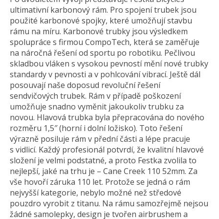
ultimativní karbonový rám. Pro spojení trubek jsou
použité karbonové spojky, které umožňují stavbu
rámu na míru. Karbonové trubky jsou výsledkem
spolupráce s firmou CompoTech, která se zaměřuje
na náročná řešení od sportu po robotiku. Pečlivou
skladbou vláken s vysokou pevností mění nové trubky
standardy v pevnosti a v pohlcování vibrací. Ještě dál
posouvají naše doposud revoluční řešení
sendvičových trubek. Rám v případě poškození
umožňuje snadno vyměnit jakoukoliv trubku za
novou. Hlavová trubka byla přepracována do nového
rozměru 1,5″ (horní i dolní ložisko). Toto řešení
výrazně posiluje rám v přední části a lépe pracuje
s vidlicí. Každý profesionál potvrdí, že kvalitní hlavové
složení je velmi podstatné, a proto Festka zvolila to
nejlepší, jaké na trhu je – Cane Creek 110 52mm. Za
vše hovoří záruka 110 let. Protože se jedná o rám
nejvyšší kategorie, nebylo možné než středové
pouzdro vyrobit z titanu. Na rámu samozřejmě nejsou
žádné samolepky, design je tvořen airbrushem a