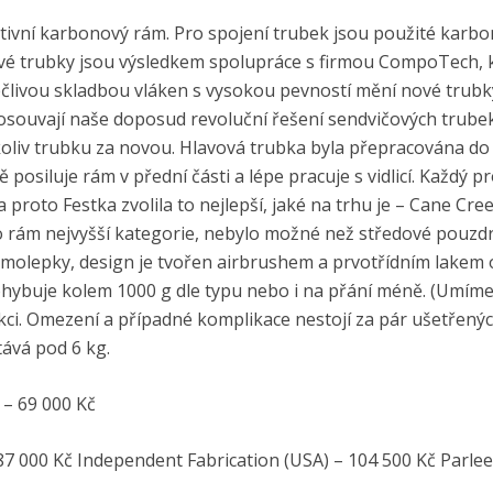
ativní karbonový rám. Pro spojení trubek jsou použité karb
vé trubky jsou výsledkem spolupráce s firmou CompoTech, 
člivou skladbou vláken s vysokou pevností mění nové trubk
l posouvají naše doposud revoluční řešení sendvičových trube
oliv trubku za novou. Hlavová trubka byla přepracována d
ě posiluje rám v přední části a lépe pracuje s vidlicí. Každý p
 a proto Festka zvolila to nejlepší, jaké na trhu je – Cane Cre
 o rám nejvyšší kategorie, nebylo možné než středové pouzd
amolepky, design je tvořen airbrushem a prvotřídním lakem 
buje kolem 1000 g dle typu nebo i na přání méně. (Umíme
nkci. Omezení a případné komplikace nestojí za pár ušetřen
tává pod 6 kg.
– 69 000 Kč
000 Kč Independent Fabrication (USA) – 104 500 Kč Parlee