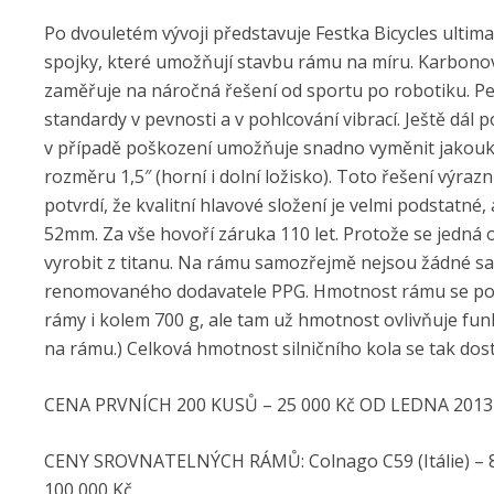
Po dvouletém vývoji představuje Festka Bicycles ultim
spojky, které umožňují stavbu rámu na míru. Karbono
zaměřuje na náročná řešení od sportu po robotiku. Pe
standardy v pevnosti a v pohlcování vibrací. Ještě dá
v případě poškození umožňuje snadno vyměnit jakouk
rozměru 1,5″ (horní i dolní ložisko). Toto řešení výrazn
potvrdí, že kvalitní hlavové složení je velmi podstatné,
52mm. Za vše hovoří záruka 110 let. Protože se jedná
vyrobit z titanu. Na rámu samozřejmě nejsou žádné s
renomovaného dodavatele PPG. Hmotnost rámu se pohy
rámy i kolem 700 g, ale tam už hmotnost ovlivňuje fu
na rámu.) Celková hmotnost silničního kola se tak dos
CENA PRVNÍCH 200 KUSŮ – 25 000 Kč OD LEDNA 2013 
CENY SROVNATELNÝCH RÁMŮ: Colnago C59 (Itálie) – 87 
100 000 Kč