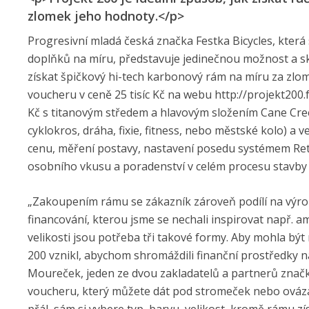
zlomek jeho hodnoty.</p>
Progresivní mladá česká značka Festka Bicycles, která 
doplňků na míru, představuje jedinečnou možnost a skv
získat špičkový hi-tech karbonový rám na míru za zlo
voucheru v ceně 25 tisíc Kč na webu http://projekt200.
Kč s titanovým středem a hlavovým složením Cane Creek 
cyklokros, dráha, fixie, fitness, nebo městské kolo) a v
cenu, měření postavy, nastavení posedu systémem Ret
osobního vkusu a poradenství v celém procesu stavby 
„Zakoupením rámu se zákazník zároveň podílí na výro
financování, kterou jsme se nechali inspirovat např. 
velikosti jsou potřeba tři takové formy. Aby mohla být
200 vznikl, abychom shromáždili finanční prostředky n
Moureček, jeden ze dvou zakladatelů a partnerů značk
voucheru, který můžete dát pod stromeček nebo ováza