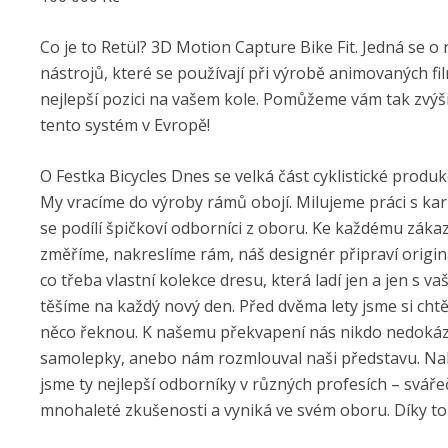
Co je to Retül? 3D Motion Capture Bike Fit. Jedná se o
nástrojů, které se používají při výrobě animovaných f
nejlepší pozici na vašem kole. Pomůžeme vám tak zvýšit
tento systém v Evropě!
O Festka Bicycles Dnes se velká část cyklistické produkc
My vracíme do výroby rámů obojí. Milujeme práci s karb
se podílí špičkoví odborníci z oboru. Ke každému zákaz
změříme, nakreslíme rám, náš designér připraví origi
co třeba vlastní kolekce dresu, která ladí jen a jen s v
těšíme na každý nový den. Před dvěma lety jsme si chtěl
něco řeknou. K našemu překvapení nás nikdo nedokázal 
samolepky, anebo nám rozmlouval naši představu. Nakon
jsme ty nejlepší odborníky v různých profesích – sváře
mnohaleté zkušenosti a vyniká ve svém oboru. Díky to