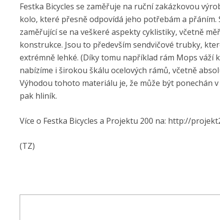
Festka Bicycles se zaměřuje na ruční zakázkovou výrob
kolo, které přesně odpovídá jeho potřebám a přáním. S
zaměřující se na veškeré aspekty cyklistiky, včetně mě
konstrukce. Jsou to především sendvičové trubky, kt
extrémně lehké. (Díky tomu například rám Mops váží ko
nabízíme i širokou škálu ocelových rámů, včetně absol
Výhodou tohoto materiálu je, že může být ponechán v 
pak hliník.
Více o Festka Bicycles a Projektu 200 na: http://projek
(TZ)