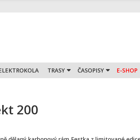
ELEKTROKOLA
TRASY
ČASOPISY
E-SHOP
ekt 200
učně dělaný karbonový rám Festka z limitované edic