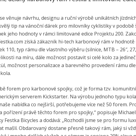
se věnuje návrhu, designu a ruční výrobě unikátních jízdních
ělý tip na vánoční dárek pro milovníky cyklistiky v podobě
mek jeho hodnoty v rámci limitované edice Projektu 200. Za
festka.com získá zákazník hi-tech karbonový rám v hodnotě 6
110, typ rámu dle vlastního výběru (silnice, MTB – 26″, 27,5
elikosti na míru, dále možnost postavit si celé kolo za jedine
ül, možnost personalizace a barevného provedení rámu dle
kola.
bě forem pro karbonové spojky, což je forma tzv. komunitn
americkým serverem Kickstarter. Na výrobu jednoho typu kola
 naše nabídka co nejširší, potřebujeme více než 50 forem. Pr
a pořízení právě těchto forem pro spojky,“ popisuje Michael
y Festka Bicycles a dodává: „Rozhodli jsme se pro formu lu
t mašlí. Obdarovaný dostane přesně takový rám, jaký si vžd