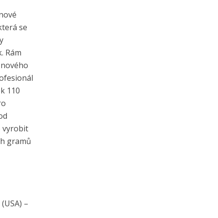
onové
která se
y
k. Rám
o nového
rofesionál
ek 110
ro
od
 vyrobit
ých gramů
 (USA) –