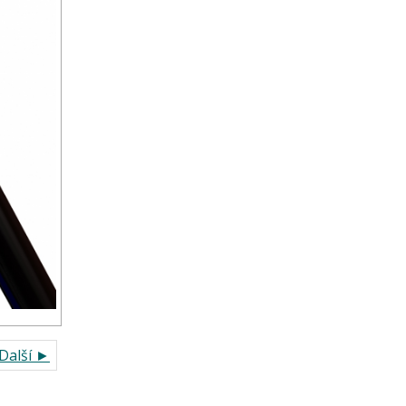
Další ►