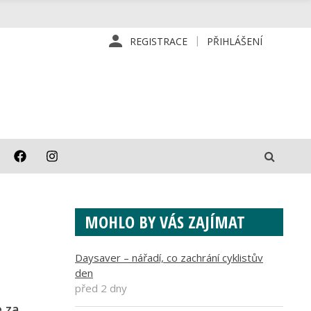
REGISTRACE
PŘIHLÁŠENÍ
MOHLO BY VÁS ZAJÍMAT
Daysaver – nářadí, co zachrání cyklistův
den
před 2 dny
e za