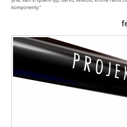
přál, sám si vybere typ, barvu, velikost, kromě rámu z
komponenty.“
f