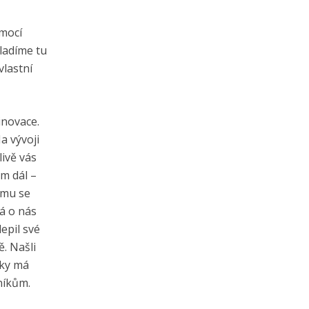
omocí
ladíme tu
vlastní
inovace.
a vývoji
livě vás
m dál –
tomu se
rá o nás
epil své
. Našli
tky má
níkům.