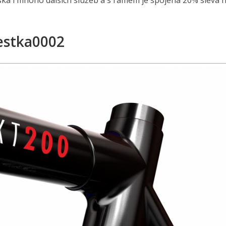
íská i mnoho dalších služeb a s rámem je spojena 20% sleva n
estka0002