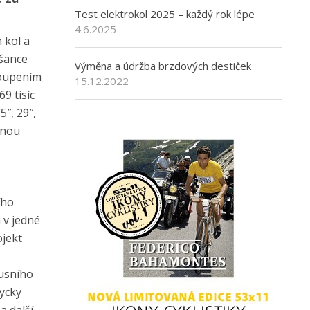
Test elektrokol 2025 – každý rok lépe
4.6.2025
 kol a
 šance
Výměna a údržba brzdových destiček
koupením
15.12.2022
9 tisíc
″, 29″,
čnou
ího
 v jedné
ojekt
xusního
ycky