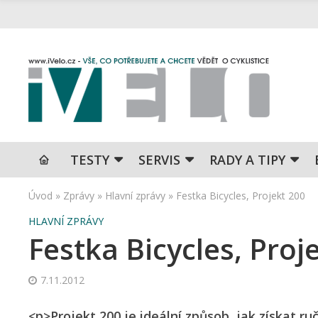
TESTY
SERVIS
RADY A TIPY
Úvod
»
Zprávy
»
Hlavní zprávy
»
Festka Bicycles, Projekt 200
HLAVNÍ ZPRÁVY
Festka Bicycles, Proj
7.11.2012
<p>Projekt 200 je ideální způsob, jak získat r