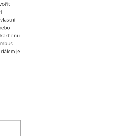
vořit
í
vlastní
 nebo
ě karbonu
umbus.
riálem je