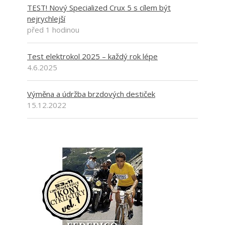
TEST! Nový Specialized Crux 5 s cílem být
nejrychlejší
před 1 hodinou
Test elektrokol 2025 – každý rok lépe
4.6.2025
Výměna a údržba brzdových destiček
15.12.2022