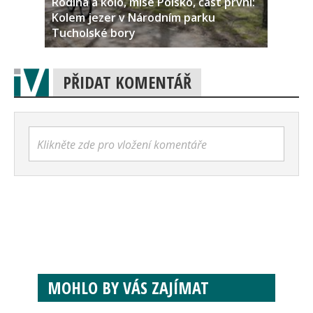
Rodina a kolo, mise Polsko, část první:
Kolem jezer v Národním parku
Tucholské bory
PŘIDAT KOMENTÁŘ
Klikněte zde pro vložení komentáře
MOHLO BY VÁS ZAJÍMAT