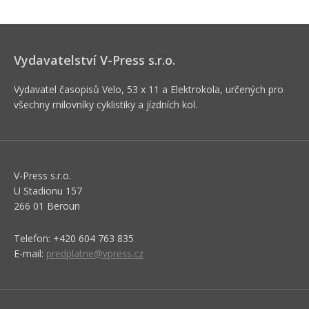
Vydavatelství V-Press s.r.o.
Vydavatel časopisů Velo, 53 x 11 a Elektrokola, určených pro
všechny milovníky cyklistiky a jízdních kol.
V-Press s.r.o.
U Stadionu 157
266 01 Beroun
Telefon: +420 604 763 835
E-mail:
predplatne@vpress.cz