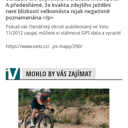
A předesíláme, že kvalita zdejšího ježdění
není blízkostí velkoměsta nijak negativně
poznamenána.</p>
Pokud vás čtenářský okruh publikovaný ve Velu
11/2012 zaujal, můžete si stáhnout GPS data a vyrazit!
https://www.ivelo.cz/…ps-mapy/290/
MOHLO BY VÁS ZAJÍMAT