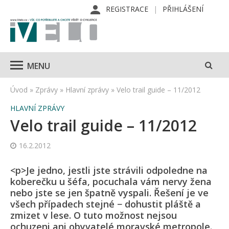
REGISTRACE
PŘIHLÁŠENÍ
MENU
Úvod
»
Zprávy
»
Hlavní zprávy
»
Velo trail guide – 11/2012
HLAVNÍ ZPRÁVY
Velo trail guide – 11/2012
16.2.2012
<p>Je jedno, jestli jste strávili odpoledne na
koberečku u šéfa, pocuchala vám nervy žena
nebo jste se jen špatně vyspali. Řešení je ve
všech případech stejné − dohustit pláště a
zmizet v lese. O tuto možnost nejsou
ochuzeni ani obyvatelé moravské metropole.