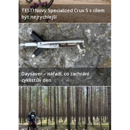
TEST! Nový Specialized Crux 5 s cílem
být nejrychlejší
Daysaver – nářadí, co zachrání
cyklistův den