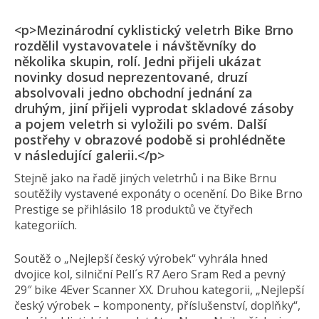
<p>Mezinárodní cyklistický veletrh Bike Brno
rozdělil vystavovatele i návštěvníky do
několika skupin, rolí. Jedni přijeli ukázat
novinky dosud neprezentované, druzí
absolvovali jedno obchodní jednání za
druhým, jiní přijeli vyprodat skladové zásoby
a pojem veletrh si vyložili po svém. Další
postřehy v obrazové podobě si prohlédněte
v následující galerii.</p>
Stejně jako na řadě jiných veletrhů i na Bike Brnu
soutěžily vystavené exponáty o ocenění. Do Bike Brno
Prestige se přihlásilo 18 produktů ve čtyřech
kategoriích.
Soutěž o „Nejlepší český výrobek“ vyhrála hned
dvojice kol, silniční Pell´s R7 Aero Sram Red a pevný
29″ bike 4Ever Scanner XX. Druhou kategorii, „Nejlepší
český výrobek – komponenty, příslušenství, doplňky“,