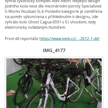
vyhrál cyklistický komplet Atex Neon. Nejlepší design
jízdního kola nese dle mezinárodní poroty Specialized
S-Works Roubaix SL4. Poslední kategorie je zaměřena
na poměr výkon/cena s přihlédnutím k designu, zde
vyhrálo kolo Ghost Cagua 6591 s E:I shockem, tedy
elektronicky ovládaným tlumičem.
První díl reportáže
https://www.ivelo.cz/…-2012-1-dil/
IMG_4177