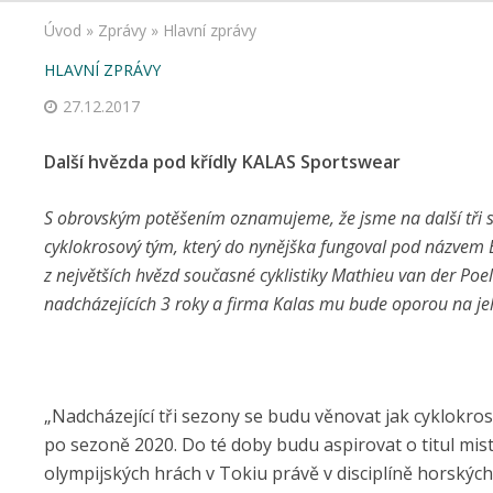
Úvod
»
Zprávy
»
Hlavní zprávy
HLAVNÍ ZPRÁVY
27.12.2017
Další hvězda pod křídly KALAS Sportswear
S obrovským potěšením oznamujeme, že jsme na další tři 
cyklokrosový tým, který do nynějška fungoval pod názvem
z největších hvězd současné cyklistiky Mathieu van der Poel
nadcházejících 3 roky a firma Kalas mu bude oporou na je
„Nadcházející tři sezony se budu věnovat jak cyklokrosu
po sezoně 2020. Do té doby budu aspirovat o titul mis
olympijských hrách v Tokiu právě v disciplíně horských 