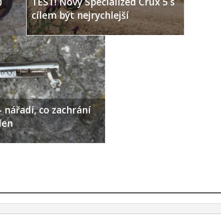
TEST! Nový Specialized Crux 5 s
0
cílem být nejrychlejší
 nářadí, co zachrání
den