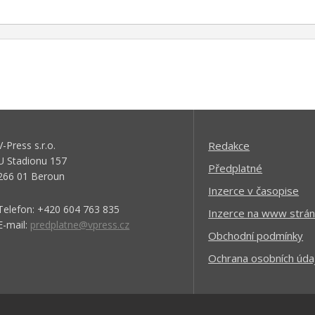
V-Press s.r.o.
Redakce
U Stadionu 157
Předplatné
266 01 Beroun
Inzerce v časopise
Telefon: +420 604 763 835
Inzerce na www strán
E-mail:
predplatne@vpress.cz
Obchodní podmínky
Ochrana osobních úda