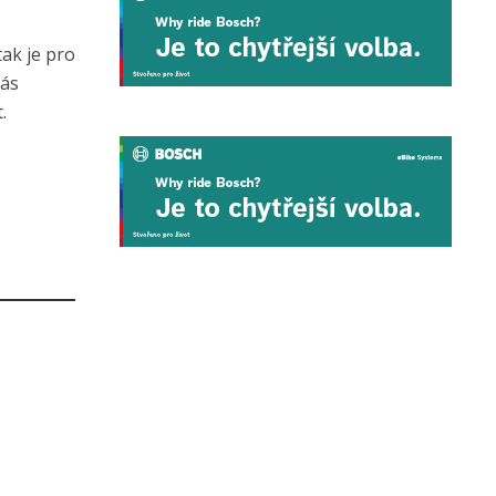
tak je pro
nás
.