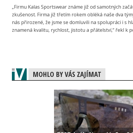
„Firmu Kalas Sportswear známe již od samotných začátk
zkušenost. Firma již třetím rokem obléká naše dva týmy
nás přirozené, že jsme se domluvili na spolupráci i s
znamená kvalitu, rychlost, jistotu a přátelství,“ řekl
MOHLO BY VÁS ZAJÍMAT