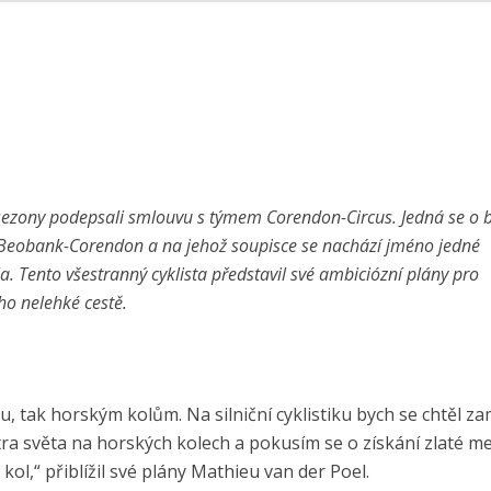
sezony podepsali smlouvu s týmem Corendon-Circus. Jedná se o b
 Beobank-Corendon a na jehož soupisce se nachází jméno jedné
a. Tento všestranný cyklista představil své ambiciózní plány pro
ho nelehké cestě.
, tak horským kolům. Na silniční cyklistiku bych se chtěl za
tra světa na horských kolech a pokusím se o získání zlaté me
kol,“ přiblížil své plány Mathieu van der Poel.