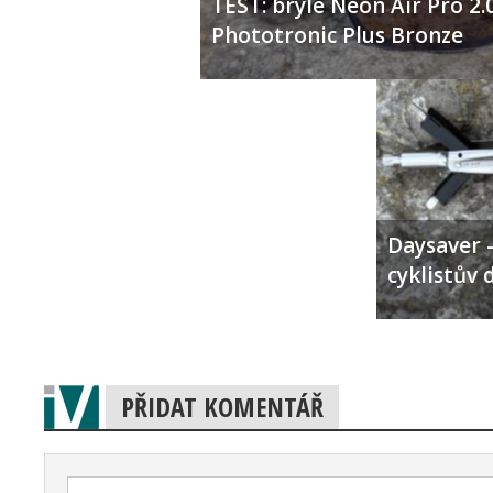
TEST: brýle Neon Air Pro 2.
Phototronic Plus Bronze
Daysaver –
cyklistův 
PŘIDAT KOMENTÁŘ