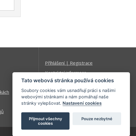
Příhlášení | Registrace
Kontaktní informace
Tato webová stránka používá cookies
Mapa stránek
Soubory cookies vám usnadňují práci s našimi
kách
webovými stránkami a nám pomáhají naše
stránky vylepšovat.
Nastavení cookies
jů
Přijmout všechny
Pouze nezbytné
cookies
| developed by
Kinet