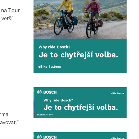
i na Tour
jvětší
irma
avovat,“