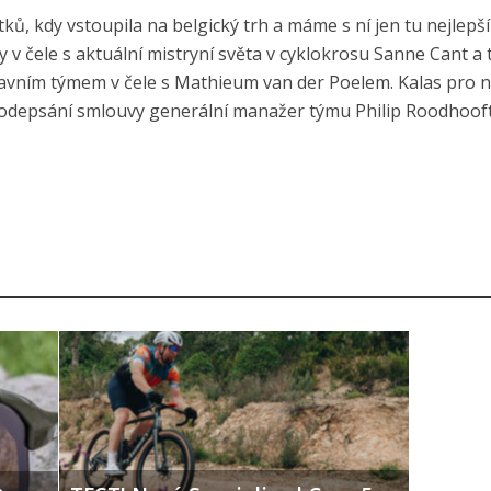
ů, kdy vstoupila na belgický trh a máme s ní jen tu nejlepší
 v čele s aktuální mistryní světa v cyklokrosu Sanne Cant a 
 hlavním týmem v čele s Mathieum van der Poelem. Kalas pro 
 k podepsání smlouvy generální manažer týmu Philip Roodhooft