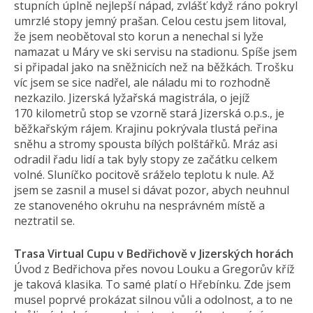
stupních úplně nejlepší nápad, zvlášť když ráno pokryl
umrzlé stopy jemný prašan. Celou cestu jsem litoval,
že jsem neobětoval sto korun a nenechal si lyže
namazat u Máry ve ski servisu na stadionu. Spíše jsem
si připadal jako na sněžnicích než na běžkách. Trošku
víc jsem se sice nadřel, ale náladu mi to rozhodně
nezkazilo. Jizerská lyžařská magistrála, o jejíž
170 kilometrů stop se vzorně stará Jizerská o.p.s., je
běžkařským rájem. Krajinu pokrývala tlustá peřina
sněhu a stromy spousta bílých polštářků. Mráz asi
odradil řadu lidí a tak byly stopy ze začátku celkem
volné. Sluníčko pocitově sráželo teplotu k nule. Až
jsem se zasnil a musel si dávat pozor, abych neuhnul
ze stanoveného okruhu na nesprávném místě a
neztratil se.
Trasa Virtual Cupu v Bedřichově v Jizerských horách
Úvod z Bedřichova přes novou Louku a Gregorův kříž
je taková klasika. To samé platí o Hřebínku. Zde jsem
musel poprvé prokázat silnou vůli a odolnost, a to ne