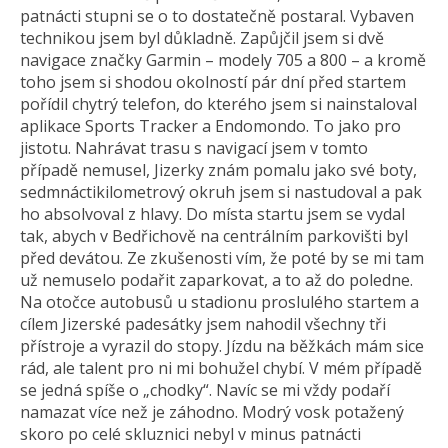
patnácti stupni se o to dostatečně postaral. Vybaven
technikou jsem byl důkladně. Zapůjčil jsem si dvě
navigace značky Garmin – modely 705 a 800 – a kromě
toho jsem si shodou okolností pár dní před startem
pořídil chytrý telefon, do kterého jsem si nainstaloval
aplikace Sports Tracker a Endomondo. To jako pro
jistotu. Nahrávat trasu s navigací jsem v tomto
případě nemusel, Jizerky znám pomalu jako své boty,
sedmnáctikilo­metrový okruh jsem si nastudoval a pak
ho absolvoval z hlavy. Do místa startu jsem se vydal
tak, abych v Bedřichově na centrálním parkovišti byl
před devátou. Ze zkušenosti vím, že poté by se mi tam
už nemuselo podařit zaparkovat, a to až do poledne.
Na otočce autobusů u stadionu proslulého startem a
cílem Jizerské padesátky jsem nahodil všechny tři
přístroje a vyrazil do stopy. Jízdu na běžkách mám sice
rád, ale talent pro ni mi bohužel chybí. V mém případě
se jedná spíše o „chodky“. Navíc se mi vždy podaří
namazat více než je záhodno. Modrý vosk potažený
skoro po celé skluznici nebyl v minus patnácti