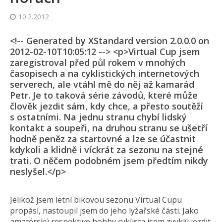
10.2.2012
<!-- Generated by XStandard version 2.0.0.0 on
2012-02-10T10:05:12 --> <p>Virtual Cup jsem
zaregistroval před půl rokem v mnohých
časopisech a na cyklistických internetových
serverech, ale vtáhl mě do něj až kamarád
Petr. Je to taková série závodů, které může
člověk jezdit sám, kdy chce, a přesto soutěží
s ostatními. Na jednu stranu chybí lidský
kontakt a soupeři, na druhou stranu se ušetří
hodně peněz za startovné a lze se účastnit
kdykoli a klidně i víckrát za sezonu na stejné
trati. O něčem podobném jsem předtím nikdy
neslyšel.</p>
Jelikož jsem letní bikovou sezonu Virtual Cupu
propásl, nastoupil jsem do jeho lyžařské části. Jako
amatérský respektive hobby cyklista jsem zvyklý jezdit