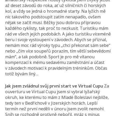
až deset závodů do roka, ať už silničních či horských
kol, a vždy se jedná o hromadné starty. Na lyžích mě
nic takového podstoupit zatím nenapadlo, ovšem
nějak se začít musí. Běžky jsou dobrou přípravou
každého cyklisty, tak proč to nezkusit. Turistiku mám
rád ve všech jejích podobách. A jako turistiku víceméně
beru i svoje vystoupení v závodech. Abych se přiznal,
nemám moc rád výroky typu „chci překonat sám sebe“
nebo „čím více soupeřů porazím, tím větší sebevědomí
mám“, a tak podobně. Sport je pro mě vítanou
kompenzací k mému sedavému zaměstnání a účast
v závodech motivací k pravidelným tréninkům. Občas
totiž bývám líný…
Jak jsem zvládnul svůj první start ve Virtual Cupu
Za
ouverturu ve Virtual Cupu jsem si vybral lyžařský
okruh, ke kterému to mám z Mladé Boleslavi nejblíže,
tedy ten v Bedřichově v Jizerských horách. Lepší
termín než první neděli v únoru jsem zvolit nemohl.
Sníh se rozhodně protivně nebořil, mráz s minus