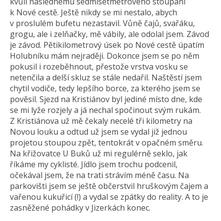
kvůli následnému sedmisetmetrového stoupání
k Nové cestě. Ještě nikdy se mi nestalo, abych
v proslulém bufetu nezastavil. Vůně čajů, svařáku,
grogu, ale i zelňačky, mě vábily, ale odolal jsem. Závod
je závod. Pětikilometrový úsek po Nové cestě úpatím
Holubníku mám nejraději. Dokonce jsem se po něm
pokusil i rozeběhnout, přestože vrstva vosku se
netenčila a delší skluz se stále nedařil. Naštěstí jsem
chytil vodiče, tedy lepšího borce, za kterého jsem se
pověsil. Sjezd na Kristiánov byl jediné místo dne, kde
se mi lyže rozjely a já nechal spočinout svým rukám.
Z Kristiánova už mě čekaly necelé tři kilometry na
Novou louku a odtud už jsem se vydal již jednou
projetou stoupou zpět, tentokrát v opačném směru.
Na křižovatce U Buků už mi regulérně seklo, jak
říkáme my cyklisté. Jídlo jsem trochu podcenil,
očekával jsem, že na trati strávím méně času. Na
parkovišti jsem se ještě občerstvil hruškovým čajem a
vařenou kukuřicí (!) a vydal se zpátky do reality. A to je
zasněžené pohádky v Jizerkách konec.