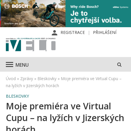
REGISTRACE
PŘIHLÁŠENÍ
MENU
Úvod
»
Zprávy
»
Bleskovky
»
Moje premiéra ve Virtual Cupu –
na lyžích v Jizerských horách
BLESKOVKY
Moje premiéra ve Virtual
Cupu – na lyžích v Jizerských
horách