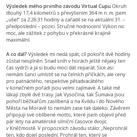
Výsledek mého prvního závodu Virtual Cupu
Okruh
dlouhý 17,4 kilometrů s převýšením 364 m n. m. jsem
„ušel“ za 2:26:31 hodiny a zařadil se na aktuální 31. –
předposlední – pozici. Stručné hodnocení: Výkon nic
moc, ale zážitek z pohybu v překrásné krajině
maximální.
A co dál?
Výsledek mi nedá spát, cíl pokořit dvě hodiny
zůstal nesplněn. Snad sníh v horách ještě nějaký ten
čas vydrží a já si budu moci dát reparát. Sice asi
nemám šanci umístit se na čelních příčkách, ale ceny
pro patnáctého, respektive pětadvacátého
v konečném pořadí jsou velmi zajímavé. A také mě
lákají zbylé dvě trasy. Jak Vysočina, tak Šumava jsou
pohoří běžkařům zaslíbená a na Kvildu i do Nového
Města na Moravě to nemám zase tak daleko. Závěrem
připojuji své oblíbené motto, které jsem objevil před
pár lety na amatérské silniční časovce dvojic
v Kněžmostě. V propozicích závodu stálo: „Neprohrál
ten, kdo dojel poslední. Prohrál ten, který se