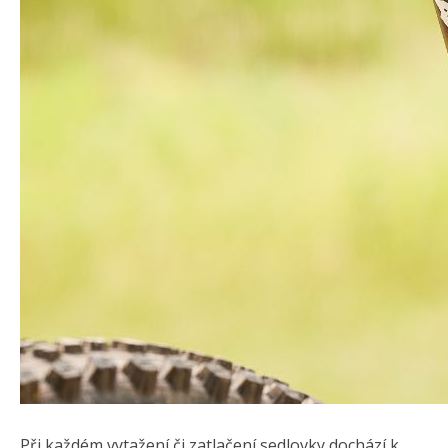
Při každém vytažení či zatlačení sedlovky dochází k