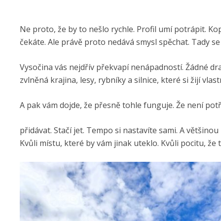
Ne proto, že by to nešlo rychle. Profil umí potrápit. Ko
čekáte. Ale právě proto nedává smysl spěchat. Tady se
Vysočina vás nejdřív překvapí nenápadností. Žádné dra
zvlněná krajina, lesy, rybníky a silnice, které si žijí vl
A pak vám dojde, že přesně tohle funguje. Že není pot
přidávat. Stačí jet. Tempo si nastavíte sami. A většinou
Kvůli místu, které by vám jinak uteklo. Kvůli pocitu, ž