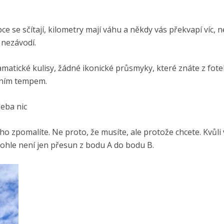
pce se sčítají, kilometry mají váhu a někdy vás překvapí víc, n
 nezávodí.
matické kulisy, žádné ikonické průsmyky, které znáte z fote
astním tempem.
řeba nic
 ho zpomalíte. Ne proto, že musíte, ale protože chcete. Kvůli
e tohle není jen přesun z bodu A do bodu B.