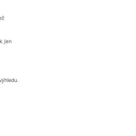
ež
k. Jen
 výhledu.