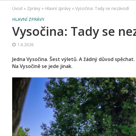
Úvod
»
Zprávy
»
Hlavní zprávy
»
Vysočina: Tady se nezávodí
HLAVNÍ ZPRÁVY
Vysočina: Tady se ne
1.6.2026
Jedna Vysočina. Šest výletů. A žádný důvod spěchat
Na Vysočině se jede jinak.