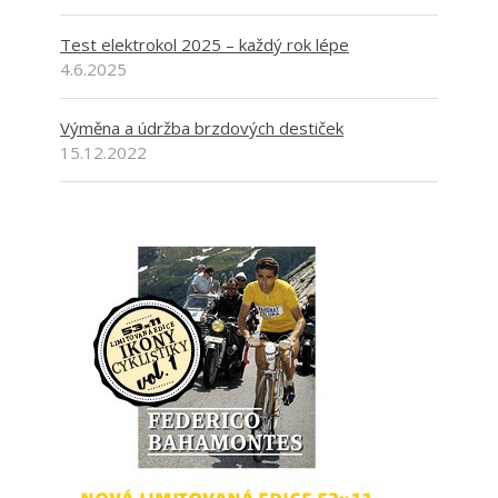
Test elektrokol 2025 – každý rok lépe
4.6.2025
Výměna a údržba brzdových destiček
15.12.2022