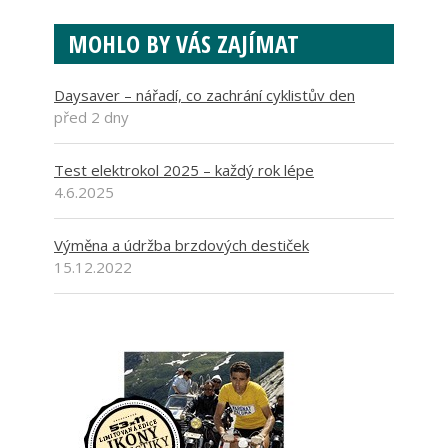
MOHLO BY VÁS ZAJÍMAT
Daysaver – nářadí, co zachrání cyklistův den
před 2 dny
Test elektrokol 2025 – každý rok lépe
4.6.2025
Výměna a údržba brzdových destiček
15.12.2022