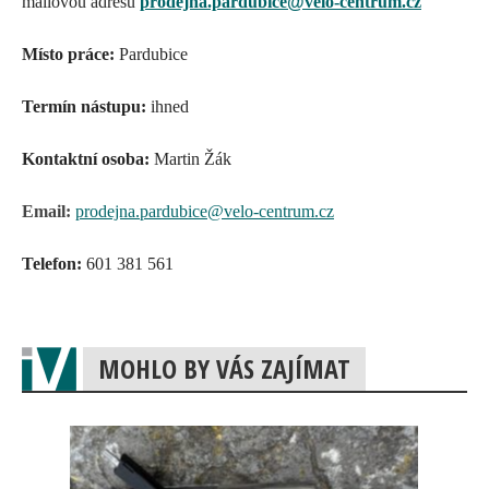
mailovou adresu
prodejna.pardubice
@
velo-centrum.cz
Místo práce:
Pardubice
Termín nástupu:
ihned
Kontaktní osoba:
Martin Žák
Email:
prodejna.pardubice@velo-centrum.cz
Telefon:
601 381 561
MOHLO BY VÁS ZAJÍMAT