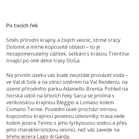
Po tocích řek
Směs přírodní krajiny a živých vesnic, strmé srázy
Dolomit a mírné kopcovité oblasti – to je
nezapomenutelný zážitek, setkání s krásou Trentina
trvající po celé délce trasy DoGa.
Na prvním úseku vás bude neustále provázet voda –
ve Val di Sole a na silnici směrem na Val Rendenu, na
území přírodního parku Adamello-Brenta. Pohled na
horská údolí na březích řeky Sarca se prolíná s
venkovskou krajinou Bleggio a Lomaso kolem
Comano Terme. Poslední úsek prochází mírnou
kopcovitou krajinou posetou olivovníky: trasa vede
kolem jezera Tenno s jeho tyrkysovou vodou a přes
jeho charakteristickou vesnici, než vás zavede na
břehy jezera Lago di Garda.