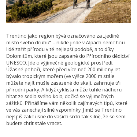
Trentino jako region bývá označováno za „jediné
místo svého druhu“ – nikde jinde v Alpách nemohou
lidé zažít přírodu v té nejlepší podobě, a to díky
Dolomitům, které jsou zapsané do Přírodního dědictví
UNESCO. Jde o výjimečné geologické prostředí.
Úžasné pohoří, které před více než 200 miliony let
bývalo tropickým mořem (ve výšce 2000 m stále
můžete najít mušle zasazené do skal), zahrnuje tři
přírodní parky. A když cyklista může tuhle nádheru
hltat ze sedla svého kola, dočká se výjimečných
zážitků. Přinášíme vám několik zajímavých tipů, které
ve vás zanechají silné vzpomínky. Jimiž se Trentino
nejspíš zakousne do vašich srdcí tak silně, že se sem
budete chtít stále vracet.