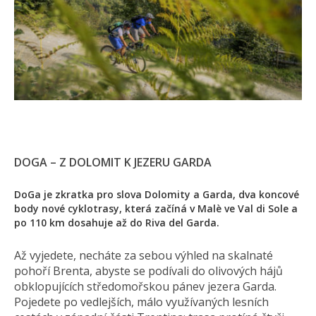
DOGA – Z DOLOMIT K JEZERU GARDA
DoGa je zkratka pro slova Dolomity a Garda, dva koncové
body nové cyklotrasy, která začíná v Malè ve Val di Sole a
po 110 km dosahuje až do Riva del Garda.
Až vyjedete, necháte za sebou výhled na skalnaté
pohoří Brenta, abyste se podívali do olivových hájů
obklopujících středomořskou pánev jezera Garda.
Pojedete po vedlejších, málo využívaných lesních