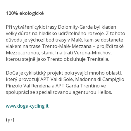
100% ekologické
Při vytváření cyklotrasy Dolomity-Garda byl kladen
velký důraz na hledisko udržitelného rozvoje. Z tohoto
důvodu je výchozí bod trasy v Malè, kam se dostanete
vlakem na trase Trento-Malè-Mezzana – projíždí také
Mezzocoronou, stanicí na trati Verona-Mnichov,
kterou stejně jako Trento obsluhuje Trenitalia.
DoGa je cyklistický projekt pokrývající mnoho oblastí,
který provozují APT Val di Sole, Madonna di Campiglio
Pinzolo Val Rendena a APT Garda Trentino ve
spolupráci se specializovanou agenturou Helios.
www.doga-cycling.it
(pr)