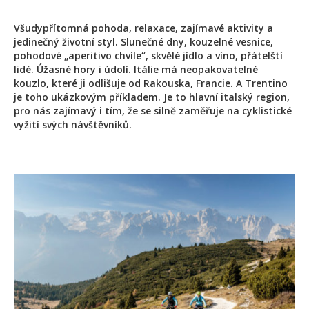
Všudypřítomná pohoda, relaxace, zajímavé aktivity a
jedinečný životní styl. Slunečné dny, kouzelné vesnice,
pohodové „aperitivo chvíle“, skvělé jídlo a víno, přátelští
lidé. Úžasné hory i údolí. Itálie má neopakovatelné
kouzlo, které ji odlišuje od Rakouska, Francie. A Trentino
je toho ukázkovým příkladem. Je to hlavní italský region,
pro nás zajímavý i tím, že se silně zaměřuje na cyklistické
vyžití svých návštěvníků.