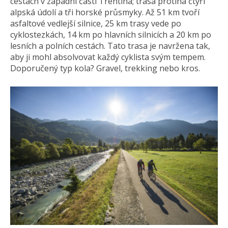
cestách v západní části Trentina; trasa protíná čtyři
alpská údolí a tři horské průsmyky. Až 51 km tvoří
asfaltové vedlejší silnice, 25 km trasy vede po
cyklostezkách, 14 km po hlavních silnicích a 20 km po
lesních a polních cestách. Tato trasa je navržena tak,
aby ji mohl absolvovat každý cyklista svým tempem.
Doporučený typ kola? Gravel, trekking nebo kros.