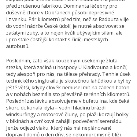
před zrušenou fabrikou. Dominanta léčebny pro
duševně choré v Dobřanech působí depresivně
i z venku. Pár kilometrů před tím, než se Radbuza vlije
do vodní nádrže České údolí, je nutné absolvovat se
zaťatými zuby, a to nejen kvůli ubývajícím silám, ale
i pro stále častější kontakt s řidiči městských
autobusů.
Posledním, zato však kouzelným úsekem je žlutá
stezka, která začíná u hospody U Kladivouna a končí,
tedy alespoň pro nás, na tělese přehrady. Tenhle úsek
technického singltrailu je skutečnou lahůdkou a byl by
ještě větší, kdyby člověk nemusel mít na zádech batoh
a v nohách bezmála sto převážně terénních kilometrů.
Poslední zastávku absolvujeme v bufetu Ina, kde čeká
skoro dokonalá idyla – vodní hladinu brázdí
windsurfingy a motorové čluny, po pláži korzují holky
v bikinách a cvrčkové zahájili podvečerní serenádu.
Jenže odjezd vlaku, který nás má neplánovaně
dopravit domů o den dřív, se nekompromisně blíží.