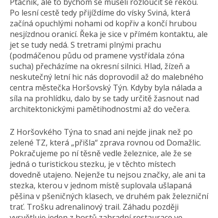
Ptáčník, ale to bychom se museli rozloučit se řekou.
Po lesní cestě tedy přijíždíme do vísky Sviná, která
začíná opuchlými nohami od kopřiv a končí hrubou
nesjízdnou oranicí. Řeka je sice v přímém kontaktu, ale
jet se tudy nedá. S tretrami plnými prachu
(podmáčenou půdu od pramene vystřídala zóna
sucha) přecházíme na okresní silnici. Hlad, žízeň a
neskutečný letní hic nás doprovodil až do malebného
centra městečka Horšovský Týn. Kdyby byla nálada a
síla na prohlídku, dalo by se tady určitě žasnout nad
architektonickými pamětihodnostmi až do večera.
Z Horšovkého Týna to snad ani nejde jinak než po
zelené TZ, která „přišla“ zprava rovnou od Domažlic.
Pokračujeme po ní těsně vedle železnice, ale že se
jedná o turistickou stezku, je v těchto místech
dovedně utajeno. Nejenže tu nejsou značky, ale ani ta
stezka, kterou v jednom místě suplovala ušlapaná
pěšina v pšeničných klasech, ve druhém pak železniční
trať. Trošku adrenalinový trail. Záhadu později
vysvětluje jeden z hostů zahradní restaurace ve