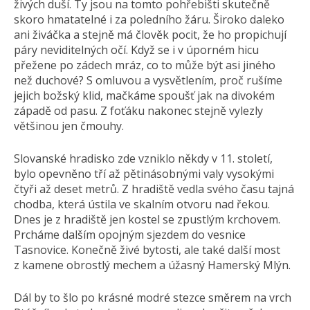
živých duší. Ty jsou na tomto pohřebišti skutečně
skoro hmatatelné i za poledního žáru. Široko daleko
ani živáčka a stejně má člověk pocit, že ho propichují
páry neviditelných očí. Když se i v úporném hicu
přežene po zádech mráz, co to může být asi jiného
než duchové? S omluvou a vysvětlením, proč rušíme
jejich božský klid, mačkáme spoušť jak na divokém
západě od pasu. Z foťáku nakonec stejně vylezly
většinou jen čmouhy.
Slovanské hradisko zde vzniklo někdy v 11. století,
bylo opevněno tří až pětinásobnými valy vysokými
čtyři až deset metrů. Z hradiště vedla svého času tajná
chodba, která ústila ve skalním otvoru nad řekou.
Dnes je z hradiště jen kostel se zpustlým krchovem.
Prcháme dalším opojným sjezdem do vesnice
Tasnovice. Konečně živé bytosti, ale také další most
z kamene obrostlý mechem a úžasný Hamerský Mlýn.
Dál by to šlo po krásné modré stezce směrem na vrch