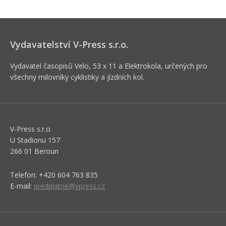
Vydavatelství V-Press s.r.o.
Vydavatel časopisů Velo, 53 x 11 a Elektrokola, určených pro
všechny milovníky cyklistiky a jízdních kol.
V-Press s.r.o.
U Stadionu 157
266 01 Beroun
Telefon: +420 604 763 835
E-mail:
predplatne@vpress.cz