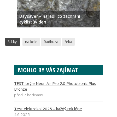
Daysaver – nářadí, co zachrání
cyklistův den
štítky:
na kole
Radbuza
řeka
MOHLO BY VÁS ZAJÍMAT
TEST: brýle Neon Air Pro 2.0 Phototronic Plus
Bronze
před 7 hodinami
Test elektrokol 2025 – každý rok lépe
4.6.2025