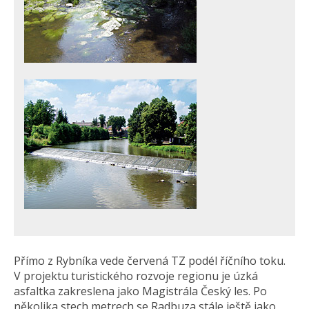
Přímo z Rybníka vede červená TZ podél říčního toku.
V projektu turistického rozvoje regionu je úzká
asfaltka zakreslena jako Magistrála Český les. Po
několika stech metrech se Radbuza stále ještě jako