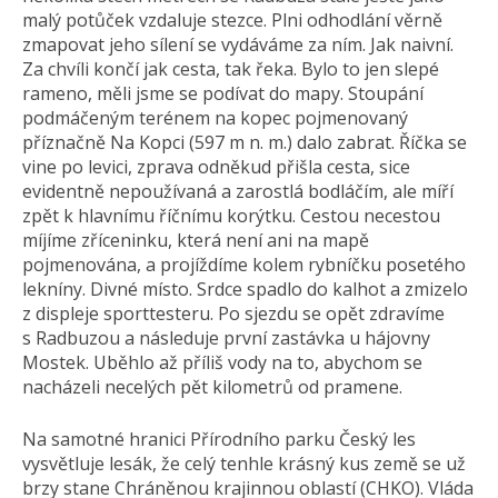
malý potůček vzdaluje stezce. Plni odhodlání věrně
zmapovat jeho sílení se vydáváme za ním. Jak naivní.
Za chvíli končí jak cesta, tak řeka. Bylo to jen slepé
rameno, měli jsme se podívat do mapy. Stoupání
podmáčeným terénem na kopec pojmenovaný
příznačně Na Kopci (597 m n. m.) dalo zabrat. Říčka se
vine po levici, zprava odněkud přišla cesta, sice
evidentně nepoužívaná a zarostlá bodláčím, ale míří
zpět k hlavnímu říčnímu korýtku. Cestou necestou
míjíme zříceninku, která není ani na mapě
pojmenována, a projíždíme kolem rybníčku posetého
lekníny. Divné místo. Srdce spadlo do kalhot a zmizelo
z displeje sporttesteru. Po sjezdu se opět zdravíme
s Radbuzou a následuje první zastávka u hájovny
Mostek. Uběhlo až příliš vody na to, abychom se
nacházeli necelých pět kilometrů od pramene.
Na samotné hranici Přírodního parku Český les
vysvětluje lesák, že celý tenhle krásný kus země se už
brzy stane Chráněnou krajinnou oblastí (CHKO). Vláda