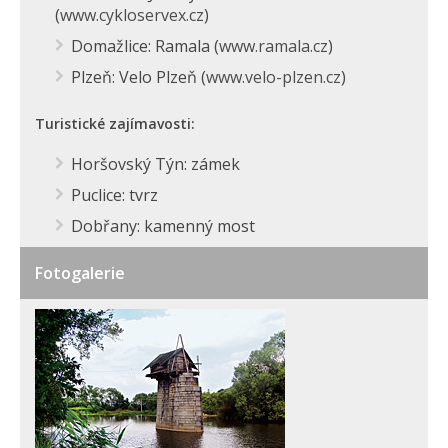
(
www.cykloservex.cz
)
Domažlice: Ramala (
www.ramala.cz
)
Plzeň: Velo Plzeň (
www.velo-plzen.cz
)
Turistické zajímavosti:
Horšovský Týn: zámek
Puclice: tvrz
Dobřany: kamenný most
Fotogalerie