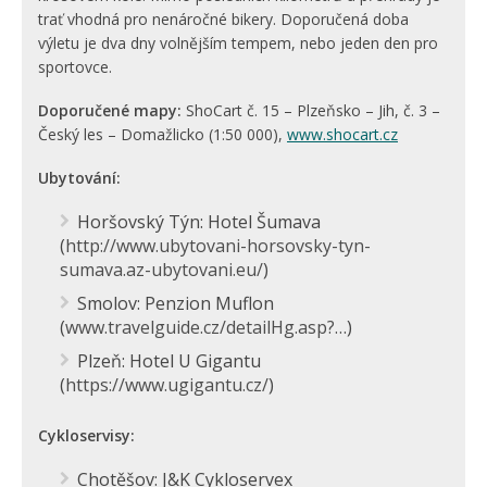
trať vhodná pro nenáročné bikery. Doporučená doba
výletu je dva dny volnějším tempem, nebo jeden den pro
sportovce.
Doporučené mapy:
ShoCart č. 15 – Plzeňsko – Jih, č. 3 –
Český les – Domažlicko (1:50 000),
www.shocart.cz
Ubytování:
Horšovský Týn: Hotel Šumava
(
http://www.ubytovani-horsovsky-tyn-
sumava.az-ubytovani.eu/
)
Smolov: Penzion Muflon
(
www.travelguide.cz/detailHg.asp?…
)
Plzeň: Hotel U Gigantu
(
https://www.ugigantu.cz/
)
Cykloservisy:
Chotěšov: J&K Cykloservex