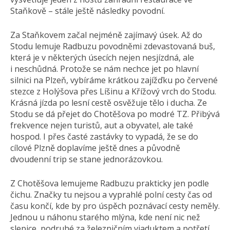
Staňkově – stále ještě následky povodní.
Za Staňkovem začal nejméně zajímavý úsek. Až do
Stodu lemuje Radbuzu povodněmi zdevastovaná buš,
která je v některých úsecích nejen nesjízdná, ale
i neschůdná. Protože se nám nechce jet po hlavní
silnici na Plzeň, vybíráme krátkou zajížďku po červené
stezce z Holýšova přes Líšinu a Křížový vrch do Stodu.
Krásná jízda po lesní cestě osvěžuje tělo i ducha. Ze
Stodu se dá přejet do Chotěšova po modré TZ. Přibývá
frekvence nejen turistů, aut a obyvatel, ale také
hospod. I přes časté zastávky to vypadá, že se do
cílové Plzně doplavíme ještě dnes a původně
dvoudenní trip se stane jednorázovkou.
Z Chotěšova lemujeme Radbuzu prakticky jen podle
čichu. Značky tu nejsou a vyprahlé polní cesty čas od
času končí, kde by pro úspěch poznávací cesty neměly.
Jednou u náhonu starého mlýna, kde není nic než
slepice, podruhé za železničním viaduktem a potřetí