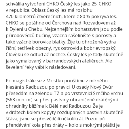
schválila vytvoření CHKO Český les jako 25. CHKO
v republice. Oblast Český les má rozlohu
470 kilometrů čtverečních, které z 80 % pokrývá les.
CHKO se potáhne od Čerchova nad Rozvadovem až
k Dyleni u Chebu. Nejcennějším bohatstvím jsou podle
přírodovědců bučiny, vzácná rašeliniště s porosty a
také vzácné borovice blatky. Žije tu ohrožená vydra
říční, tetřívek obecný, rys ostrovid a bobr evropský.
Člověku se odtud až nechce. Český les je tady skutečně
jako vymalovaný v barrandovských ateliérech. Ale
ševelení řeky vábí k následování.
Po magistrále se z Mostku pouštíme z mírného
klesání s Radbuzou po pravici. U osady Nový Dvůr
přesedám na zelenou TZ a po vrstevnici Srnčího vrchu
(563 m n. m.) se přes pastviny ohraničené drátěnými
ohradníky blížíme k Bělé nad Radbuzou. Že je
v drátech kolem kopyty rozdupaných pastvin skutečně
šťáva, jsme se přesvědčili několikrát. Pozor při
přendávání kola přes dráty – kolo s mokrými plášti je