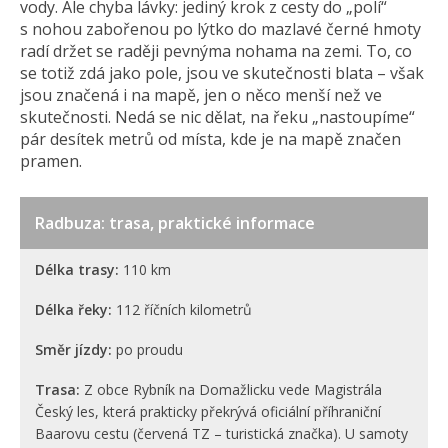
vody. Ale chyba lávky: jediný krok z cesty do „polí“
s nohou zabořenou po lýtko do mazlavé černé hmoty
radí držet se raději pevnýma nohama na zemi. To, co
se totiž zdá jako pole, jsou ve skutečnosti blata – však
jsou značená i na mapě, jen o něco menší než ve
skutečnosti. Nedá se nic dělat, na řeku „nastoupíme“
pár desítek metrů od místa, kde je na mapě značen
pramen.
Radbuza: trasa, praktické informace
Délka trasy:
110 km
Délka řeky:
112 říčních kilometrů
Směr jízdy:
po proudu
Trasa:
Z obce Rybník na Domažlicku vede Magistrála
Český les, která prakticky překrývá oficiální příhraniční
Baarovu cestu (červená TZ – turistická značka). U samoty