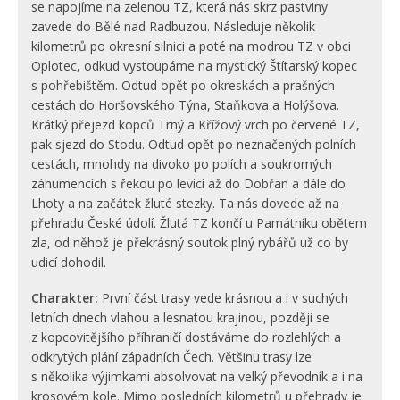
se napojíme na zelenou TZ, která nás skrz pastviny
zavede do Bělé nad Radbuzou. Následuje několik
kilometrů po okresní silnici a poté na modrou TZ v obci
Oplotec, odkud vystoupáme na mystický Štítarský kopec
s pohřebištěm. Odtud opět po okreskách a prašných
cestách do Horšovského Týna, Staňkova a Holýšova.
Krátký přejezd kopců Trný a Křížový vrch po červené TZ,
pak sjezd do Stodu. Odtud opět po neznačených polních
cestách, mnohdy na divoko po polích a soukromých
záhumencích s řekou po levici až do Dobřan a dále do
Lhoty a na začátek žluté stezky. Ta nás dovede až na
přehradu České údolí. Žlutá TZ končí u Památníku obětem
zla, od něhož je překrásný soutok plný rybářů už co by
udicí dohodil.
Charakter:
První část trasy vede krásnou a i v suchých
letních dnech vlahou a lesnatou krajinou, později se
z kopcovitějšího příhraničí dostáváme do rozlehlých a
odkrytých plání západních Čech. Většinu trasy lze
s několika výjimkami absolvovat na velký převodník a i na
krosovém kole. Mimo posledních kilometrů u přehrady je