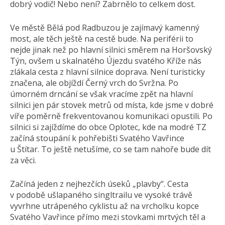
dobrý vodič! Nebo není? Zabrnělo to celkem dost.
Ve městě Bělá pod Radbuzou je zajímavý kamenný
most, ale těch ještě na cestě bude. Na periférii to
nejde jinak než po hlavní silnici směrem na Horšovský
Týn, ovšem u skalnatého Újezdu svatého Kříže nás
zlákala cesta z hlavní silnice doprava. Není turisticky
značena, ale objíždí Černý vrch do Svržna. Po
úmorném drncání se však vracíme zpět na hlavní
silnici jen pár stovek metrů od místa, kde jsme v dobré
víře poměrně frekventovanou komunikaci opustili. Po
silnici si zajíždíme do obce Oplotec, kde na modré TZ
začíná stoupání k pohřebišti Svatého Vavřince
u Štítar. To ještě netušíme, co se tam nahoře bude dít
za věci.
Začíná jeden z nejhezčích úseků „plavby“. Cesta
v podobě ušlapaného singltrailu ve vysoké trávě
vyvrhne utrápeného cyklistu až na vrcholku kopce
Svatého Vavřince přímo mezi stovkami mrtvých těl a