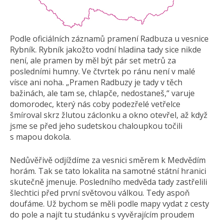
Podle oficiálních záznamů pramení Radbuza u vesnice
Rybník. Rybník jakožto vodní hladina tady sice nikde
není, ale pramen by měl být pár set metrů za
posledními humny. Ve čtvrtek po ránu není v malé
vísce ani noha. „Pramen Radbuzy je tady v těch
bažinách, ale tam se, chlapče, nedostaneš,“ varuje
domorodec, který nás coby podezřelé vetřelce
šmíroval skrz žlutou záclonku a okno otevřel, až když
jsme se před jeho sudetskou chaloupkou točili
s mapou dokola.
Nedůvěřivě odjíždíme za vesnici směrem k Medvědím
horám. Tak se tato lokalita na samotné státní hranici
skutečně jmenuje. Posledního medvěda tady zastřelili
šlechtici před první světovou válkou. Tedy aspoň
doufáme. Už bychom se měli podle mapy vydat z cesty
do pole a najít tu studánku s vyvěrajícím proudem