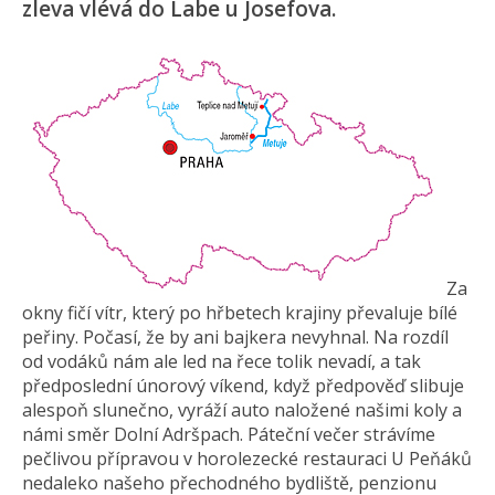
zleva vlévá do Labe u Josefova.
Za
okny fičí vítr, který po hřbetech krajiny převaluje bílé
peřiny. Počasí, že by ani bajkera nevyhnal. Na rozdíl
od vodáků nám ale led na řece tolik nevadí, a tak
předposlední únorový víkend, když předpověď slibuje
alespoň slunečno, vyráží auto naložené našimi koly a
námi směr Dolní Adršpach. Páteční večer strávíme
pečlivou přípravou v horolezecké restauraci U Peňáků
nedaleko našeho přechodného bydliště, penzionu