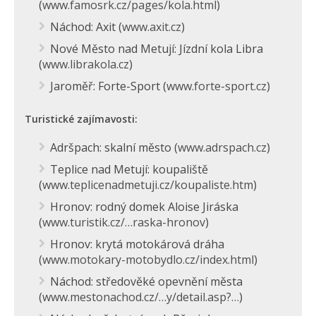
(
www.famosrk.cz/pages/kola.html
)
Náchod: Axit (
www.axit.cz
)
Nové Město nad Metují: Jízdní kola Libra
(
www.librakola.cz
)
Jaroměř: Forte-Sport (
www.forte-sport.cz
)
Turistické zajímavosti:
Adršpach: skalní město (
www.adrspach.cz
)
Teplice nad Metují: koupaliště
(
www.teplicenadmetuji.cz/koupaliste.htm
)
Hronov: rodný domek Aloise Jiráska
(
www.turistik.cz/…raska-hronov
)
Hronov: krytá motokárová dráha
(
www.motokary-motobydlo.cz/index.html
)
Náchod: středověké opevnění města
(
www.mestonachod.cz/…y/detail.asp?…
)