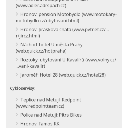
(
www.adler.adrspach.cz
)
Hronov: pension Motobydlo (
www.motokary-
motobydlo.cz/ubytovani.html
)
Hronov: Jiráskova chata (
www.pvtnet.cz/…
r/jircz.html
)
Náchod: hotel U města Prahy
(web.quick.cz/hot­praha)
Roztoky: ubytování U Kavalírů (
www.volny.cz/
…vani-kavalir
)
Jaroměř: Hotel 28 (web.quick.cz/ho­tel28)
Cykloservisy:
Teplice nad Metují: Redpoint
(
www.redpointteam.cz
)
Police nad Metují: Pítrs Bikes
Hronov: Famos RK