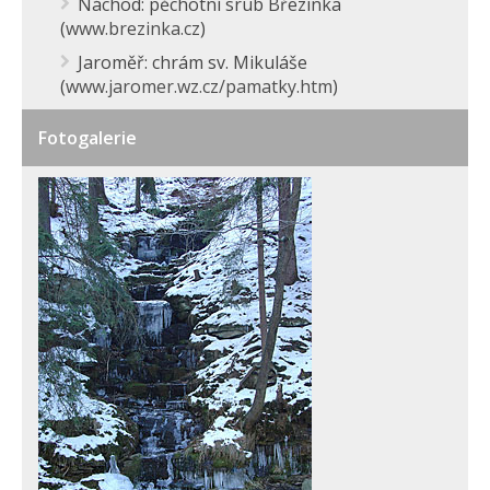
Náchod: pěchotní srub Březinka
(
www.brezinka.cz
)
Jaroměř: chrám sv. Mikuláše
(
www.jaromer.wz.cz/pamatky.htm
)
Fotogalerie