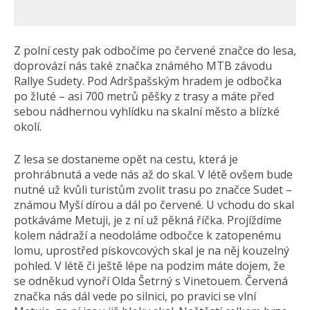
Z polní cesty pak odbočíme po červené značce do lesa,
doprovází nás také značka známého MTB závodu
Rallye Sudety. Pod Adršpašským hradem je odbočka
po žluté – asi 700 metrů pěšky z trasy a máte před
sebou nádhernou vyhlídku na skalní město a blízké
okolí.
Z lesa se dostaneme opět na cestu, která je
prohrábnutá a vede nás až do skal. V létě ovšem bude
nutné už kvůli turistům zvolit trasu po značce Sudet –
známou Myší dírou a dál po červené. U vchodu do skal
potkáváme Metuji, je z ní už pěkná říčka. Projíždíme
kolem nádraží a neodoláme odbočce k zatopenému
lomu, uprostřed pískovcových skal je na něj kouzelný
pohled. V létě či ještě lépe na podzim máte dojem, že
se odněkud vynoří Olda Šetrný s Vinetouem. Červená
značka nás dál vede po silnici, po pravici se vlní