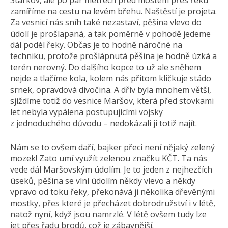
Stárkov, ale po pár metrech před mostem přes řeku
zamíříme na cestu na levém břehu. Naštěstí je projeta.
Za vesnicí nás sníh také nezastaví, pěšina vlevo do
údolí je prošlapaná, a tak poměrně v pohodě jedeme
dál podél řeky. Občas je to hodně náročné na
techniku, protože prošlápnutá pěšina je hodně úzká a
terén nerovný. Do dalšího kopce to už ale sněhem
nejde a tlačíme kola, kolem nás přitom kličkuje stádo
srnek, opravdová divočina. A dřív byla mnohem větší,
sjíždíme totiž do vesnice Maršov, která před stovkami
let nebyla vypálena postupujícími vojsky
z jednoduchého důvodu – nedokázali ji totiž najít.
Nám se to ovšem daří, bajker přeci není nějaký zelený
mozek! Zato umí využít zelenou značku KČT. Ta nás
vede dál Maršovským údolím. Je to jeden z nejhezčích
úseků, pěšina se vlní údolím někdy vlevo a někdy
vpravo od toku řeky, překonává ji několika dřevěnými
mostky, přes které je přecházet dobrodružství i v létě,
natož nyní, když jsou namrzlé. V létě ovšem tudy lze
jet přes řadu brodů, což je zábavnější.