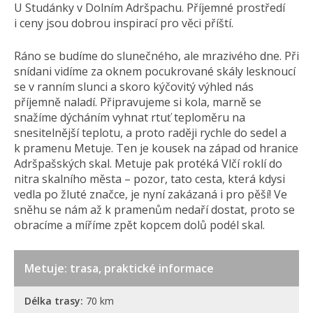
U Studánky v Dolním Adršpachu. Příjemné prostředí
i ceny jsou dobrou inspirací pro věci příští.
Ráno se budíme do slunečného, ale mrazivého dne. Při
snídani vidíme za oknem pocukrované skály lesknoucí
se v ranním slunci a skoro kýčovitý výhled nás
příjemně naladí. Připravujeme si kola, marně se
snažíme dýcháním vyhnat rtuť teploměru na
snesitelnější teplotu, a proto raději rychle do sedel a
k pramenu Metuje. Ten je kousek na západ od hranice
Adršpašských skal. Metuje pak protéká Vlčí roklí do
nitra skalního města – pozor, tato cesta, která kdysi
vedla po žluté značce, je nyní zakázaná i pro pěší! Ve
sněhu se nám až k pramenům nedaří dostat, proto se
obracíme a míříme zpět kopcem dolů podél skal.
Metuje: trasa, praktické informace
Délka trasy:
70 km