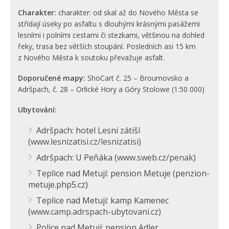
Charakter:
charakter: od skal až do Nového Města se
střídají úseky po asfaltu s dlouhými krásnými pasážemi
lesními i polními cestami či stezkami, většinou na dohled
řeky, trasa bez větších stoupání. Posledních asi 15 km
z Nového Města k soutoku převažuje asfalt.
Doporučené mapy:
ShoCart č. 25 – Broumovsko a
Adršpach, č. 28 – Orlické Hory a Góry Stolowe (1:50 000)
Ubytování:
Adršpach: hotel Lesní zátiší
(
www.lesnizatisi.cz/lesnizatisi
)
Adršpach: U Peňáka (
www.sweb.cz/penak
)
Teplice nad Metují: pension Metuje (penzion-
metuje.php5.cz)
Teplice nad Metují: kamp Kamenec
(
www.camp.adrspach-ubytovani.cz
)
Police nad Metují: pension Adler