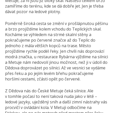
Metuje, za ní jsou již bloky skal. Naštěstí celkem brzo
zamíříme do terénu, kde se dá dobře jet. Jen je třeba
dávat pozor na ledové plotny.
Poměrně široká cesta se změní v prošlápnutou pěšinu
a brzo projíždíme kolem vchodu do Teplických skal.
Kocháme se výhledem na strmé skalní stěny a
pokračujeme po červené značce až do Teplic do
jednoho z mála větších kopců na trase. Město
projíždíme rychle podél řeky. Jen chvíli nás doprovází
modrá značka, u restaurace Rybárna vjíždíme na silnici
a Metuje nám nedovolí jinou možnost, než ji v údolí do
Dědova doprovázet po silnici. Až ve vesnici se vydáme
přes řeku a po jejím levém břehu pokračujeme
horšími cestami, zčásti opět po červené.
Z Dědova nás do České Metuje čeká silnice. Ale
v tomhle počasí to není taková nuda jako v létě –
ledové jazyky, uježděný sníh a další zimní nástrahy vás
procvičí v ovládání kola. V Metuji odbočíme na