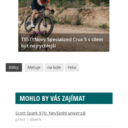
TEST! Nový Specialized Crux 5 s cílem
být nejrychlejší
štítky:
Metuje
na kole
řeka
MOHLO BY VÁS ZAJÍMAT
Scott Spark 970: Nevšední univerzál
před 1 dnem