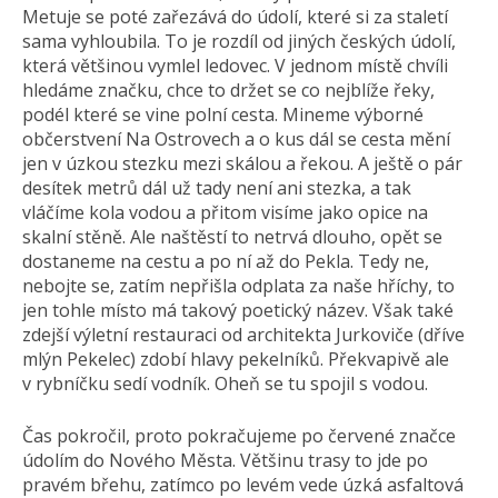
Metuje se poté zařezává do údolí, které si za staletí
sama vyhloubila. To je rozdíl od jiných českých údolí,
která většinou vymlel ledovec. V jednom místě chvíli
hledáme značku, chce to držet se co nejblíže řeky,
podél které se vine polní cesta. Mineme výborné
občerstvení Na Ostrovech a o kus dál se cesta mění
jen v úzkou stezku mezi skálou a řekou. A ještě o pár
desítek metrů dál už tady není ani stezka, a tak
vláčíme kola vodou a přitom visíme jako opice na
skalní stěně. Ale naštěstí to netrvá dlouho, opět se
dostaneme na cestu a po ní až do Pekla. Tedy ne,
nebojte se, zatím nepřišla odplata za naše hříchy, to
jen tohle místo má takový poetický název. Však také
zdejší výletní restauraci od architekta Jurkoviče (dříve
mlýn Pekelec) zdobí hlavy pekelníků. Překvapivě ale
v rybníčku sedí vodník. Oheň se tu spojil s vodou.
Čas pokročil, proto pokračujeme po červené značce
údolím do Nového Města. Většinu trasy to jde po
pravém břehu, zatímco po levém vede úzká asfaltová