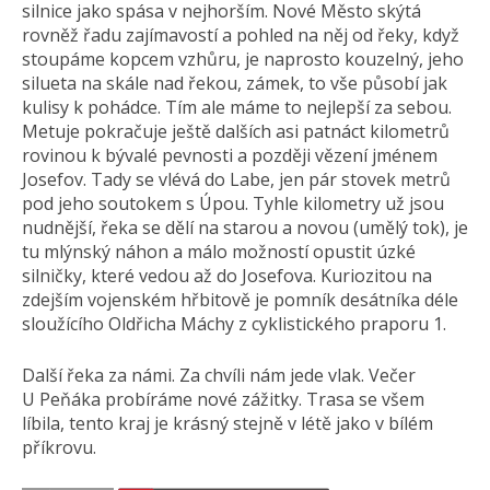
silnice jako spása v nejhorším. Nové Město skýtá
rovněž řadu zajímavostí a pohled na něj od řeky, když
stoupáme kopcem vzhůru, je naprosto kouzelný, jeho
silueta na skále nad řekou, zámek, to vše působí jak
kulisy k pohádce. Tím ale máme to nejlepší za sebou.
Metuje pokračuje ještě dalších asi patnáct kilometrů
rovinou k bývalé pevnosti a později vězení jménem
Josefov. Tady se vlévá do Labe, jen pár stovek metrů
pod jeho soutokem s Úpou. Tyhle kilometry už jsou
nudnější, řeka se dělí na starou a novou (umělý tok), je
tu mlýnský náhon a málo možností opustit úzké
silničky, které vedou až do Josefova. Kuriozitou na
zdejším vojenském hřbitově je pomník desátníka déle
sloužícího Oldřicha Máchy z cyklistického praporu 1.
Další řeka za námi. Za chvíli nám jede vlak. Večer
U Peňáka probíráme nové zážitky. Trasa se všem
líbila, tento kraj je krásný stejně v létě jako v bílém
příkrovu.