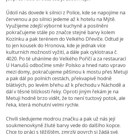
Údolí nás dovede k silnici z Police, kde se napojíme na
červenou a po silnici jedeme až k hotelu na Mýtě.
Využijeme zdejší výborné kuchyně a posilněni
pokračujeme stále po značce stejné barvy kolem
Kozínku a pak terénem do Velkého Dřevíče. Odtud je
to jen kousek do Hronova, kde je jednak více
kulturních možností vyžití, a dále pak cyklotrasa č.
4020. Po té uháníme do Velkého Poříčí a za restaurací
U Hanušů odbočíme směr Polsko a hned nato vpravo
mezi domy, pokračujeme pěšinou k mostu přes Metuji
a pak dál po polních cestách, překvapivě hodně
blátivých, po levém břehu až k přechodu v Náchodě a
dál v těsné blízkosti řeky. Oproti jiným řekám je na
Metuji hodně brzo vidět, že to není tuctový potok, ale
řeka, která mohutní velmi rychle.
Chvíli sledujeme modrou značku a pak už nás její
soukmenovkyně žluté barvy vede do dalšího kopce.
Chce to práci s těžištěm, zmrzlý povrch si žádá své.