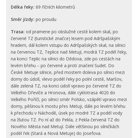
Délka řeky:
69 říčních kilometrů
Směr jízdy:
po proudu
Trasa:
od pramene po obslužné cestě kolem skal, po
červené TZ (turistické značce) lesem pod Adršpašským
hradem, dál kolem vstupu do Adršpašských skal, na silnici
na červenou TZ, Teplice nad Metují, modrá TZ podél řeky,
na konci Teplic na silnici do Dědova, zde po cestách na
levém břehu – po červené a proti značení Sudet. Do
České Metuje silnice, před mostem doleva po silnici mezi
domy do údolí, vlevo podél řeky po polní cestě, Maršov,
dále zelená TZ, na konci údolí vpravo po červené TZ do
Velkého Dřevíče a Hronova, dále cyklotrasa 4020 do
Velkého Poříčí, po silnici směr Polsko, vzápětí vpravo mezi
domy, pěšinou k mostu přes Metuji, dále po levém břehu
k přechodu v Náchodě, úsek po modré TZ a podél vody
na žlutou TZ. Po ní až do Pekla, z Pekla červená TZ do
Nového Města nad Metují. Dále většinou po silničkách
podél řek (Stará a Nová Metuje) do Josefova.