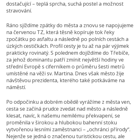
dostačující – teplá sprcha, suchá postel a možnost
stravování.
Ráno sjíždíme zpátky do města a znovu se napojujeme
na červenou TZ, která těsně kopíruje tok řeky
zpočátku po asfaltu a následně po polních cestách a
úzkých cestičkách. Profil cesty je tu až na pár výjimek
prakticky rovinatý. S polednem dojíždíme do Třebíče,
za jehož dominantu patří zmínit největší hodiny ve
střední Evropě s ciferníkem o průměru šesti metrů
umístěné na věži sv. Martina. Dnes však město žije
návštěvou prezidenta, kterého také potkáváme na
náměstí.
Po odpočinku a dobrém obědě vyrážíme z města ven,
cesta se začíná prudce zvedat nad město a následně
klesat, navíc, k našemu nemilému překvapení, se
proměnila v širokou a hlubokou bahenní stoku
vytvořenou lesními zaměstnanci – „ochránci přírody“.
Nejenže se jedná o značenou turistickou cestu, ale