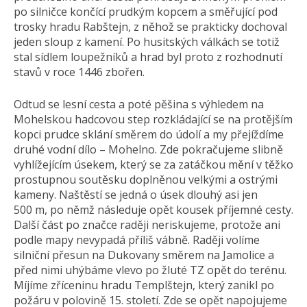
po silničce končící prudkým kopcem a směřující pod
trosky hradu Rabštejn, z něhož se prakticky dochoval
jeden sloup z kamení. Po husitských válkách se totiž
stal sídlem loupežníků a hrad byl proto z rozhodnutí
stavů v roce 1446 zbořen.
Odtud se lesní cesta a poté pěšina s výhledem na
Mohelskou hadcovou step rozkládající se na protějším
kopci prudce sklání směrem do údolí a my přejíždíme
druhé vodní dílo – Mohelno. Zde pokračujeme slibně
vyhlížejícím úsekem, který se za zatáčkou mění v těžko
prostupnou soutěsku doplněnou velkými a ostrými
kameny. Naštěstí se jedná o úsek dlouhý asi jen
500 m, po němž následuje opět kousek příjemné cesty.
Další část po značce raději neriskujeme, protože ani
podle mapy nevypadá příliš vábně. Raději volíme
silniční přesun na Dukovany směrem na Jamolice a
před nimi uhýbáme vlevo po žluté TZ opět do terénu.
Míjíme zříceninu hradu Templštejn, který zanikl po
požáru v polovině 15. století. Zde se opět napojujeme