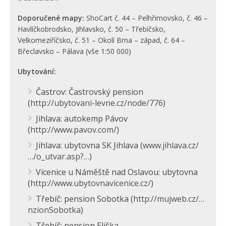
Doporučené mapy:
ShoCart č. 44 – Pelhřimovsko, č. 46 –
Havlíčkobrodsko, Jihlavsko, č. 50 – Třebíčsko,
Velkomeziříčsko, č. 51 – Okolí Brna – západ, č. 64 –
Břeclavsko – Pálava (vše 1:50 000)
Ubytování:
Častrov: Častrovský pension
(
http://ubytovani-levne.cz/node/776
)
Jihlava: autokemp Pávov
(
http://www.pavov.com/
)
Jihlava: ubytovna SK Jihlava (
www.jihlava.cz/
…/o_utvar.asp?…
)
Vícenice u Náměště nad Oslavou: ubytovna
(
http://www.ubytovnavicenice.cz/
)
Třebíč: pension Sobotka (
http://mujweb.cz/…
nzionSobotka
)
Třebíč: pension Eliška