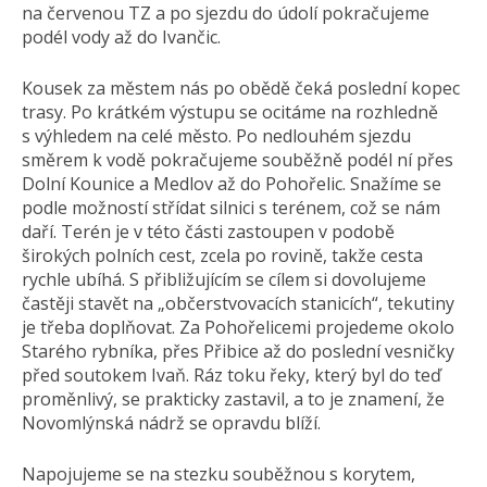
na červenou TZ a po sjezdu do údolí pokračujeme
podél vody až do Ivančic.
Kousek za městem nás po obědě čeká poslední kopec
trasy. Po krátkém výstupu se ocitáme na rozhledně
s výhledem na celé město. Po nedlouhém sjezdu
směrem k vodě pokračujeme souběžně podél ní přes
Dolní Kounice a Medlov až do Pohořelic. Snažíme se
podle možností střídat silnici s terénem, což se nám
daří. Terén je v této části zastoupen v podobě
širokých polních cest, zcela po rovině, takže cesta
rychle ubíhá. S přibližujícím se cílem si dovolujeme
častěji stavět na „občerstvovacích stanicích“, tekutiny
je třeba doplňovat. Za Pohořelicemi projedeme okolo
Starého rybníka, přes Přibice až do poslední vesničky
před soutokem Ivaň. Ráz toku řeky, který byl do teď
proměnlivý, se prakticky zastavil, a to je znamení, že
Novomlýnská nádrž se opravdu blíží.
Napojujeme se na stezku souběžnou s korytem,