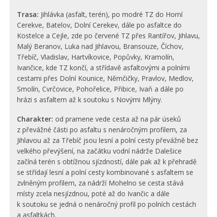
Trasa:
Jihlávka (asfalt, terén), po modré TZ do Horní
Cerekve, Batelov, Dolní Cerekev, dále po asfaltce do
Kostelce a Cejle, zde po červené TZ přes Rantířov, Jihlavu,
Malý Beranov, Luka nad Jihlavou, Bransouze, Číchov,
Třebíč, Vladislav, Hartvíkovice, Popůvky, Kramolín,
Ivančice, kde TZ končí, a střídavě asfaltovými a polními
cestami přes Dolní Kounice, Němčičky, Pravlov, Medlov,
Smolín, Cvrčovice, Pohořelice, Přibice, Ivaň a dále po
hrázi s asfaltem až k soutoku s Novými Mlýny.
Charakter:
od pramene vede cesta až na pár úseků
z převážné části po asfaltu s nenáročným profilem, za
Jihlavou až za Třebíč jsou lesní a polní cesty převážně bez
velkého převýšení, na začátku vodní nádrže Dalešice
začíná terén s obtížnou sjízdností, dále pak až k přehradě
se střídají lesní a polní cesty kombinované s asfaltem se
zvlněným profilem, za nádrží Mohelno se cesta stává
místy zcela nesjízdnou, poté až do Ivančic a dále
k soutoku se jedná o nenáročný profil po polních cestách
a asfaltkách.