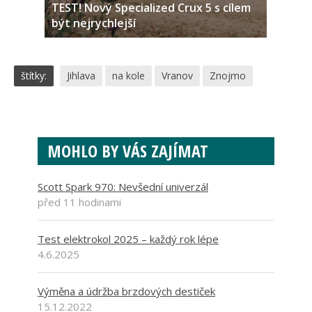
TEST! Nový Specialized Crux 5 s cílem
být nejrychlejší
štítky:
Jihlava
na kole
Vranov
Znojmo
MOHLO BY VÁS ZAJÍMAT
Scott Spark 970: Nevšední univerzál
před 11 hodinami
Test elektrokol 2025 – každý rok lépe
4.6.2025
Výměna a údržba brzdových destiček
15.12.2022