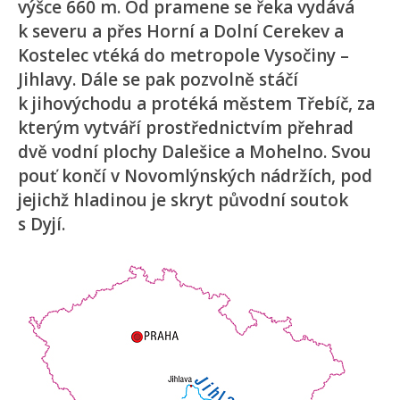
výšce 660 m. Od pramene se řeka vydává
k severu a přes Horní a Dolní Cerekev a
Kostelec vtéká do metropole Vysočiny –
Jihlavy. Dále se pak pozvolně stáčí
k jihovýchodu a protéká městem Třebíč, za
kterým vytváří prostřednictvím přehrad
dvě vodní plochy Dalešice a Mohelno. Svou
pouť končí v Novomlýnských nádržích, pod
jejichž hladinou je skryt původní soutok
s Dyjí.