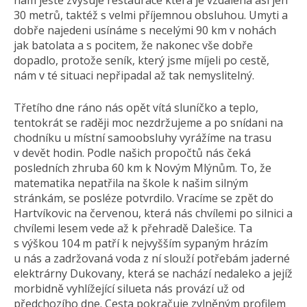
nám ještě zvyšuje restaurace která je vzdálená asi jen
30 metrů, taktéž s velmi příjemnou obsluhou. Umyti a
dobře najedeni usínáme s necelými 90 km v nohách
jak batolata a s pocitem, že nakonec vše dobře
dopadlo, protože seník, který jsme míjeli po cestě,
nám v té situaci nepřipadal až tak nemyslitelný.
Třetího dne ráno nás opět vítá sluníčko a teplo,
tentokrát se raději moc nezdržujeme a po snídani na
chodníku u místní samoobsluhy vyrážíme na trasu
v devět hodin. Podle našich propočtů nás čeká
posledních zhruba 60 km k Novým Mlýnům. To, že
matematika nepatřila na škole k našim silným
stránkám, se posléze potvrdilo. Vracíme se zpět do
Hartvíkovic na červenou, která nás chvílemi po silnici a
chvílemi lesem vede až k přehradě Dalešice. Ta
s výškou 104 m patří k nejvyšším sypaným hrázím
u nás a zadržovaná voda z ní slouží potřebám jaderné
elektrárny Dukovany, která se nachází nedaleko a jejíž
morbidně vyhlížející silueta nás provází už od
předchozího dne. Cesta pokračuje zvlněným profilem