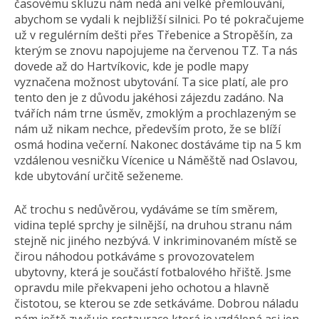
časovému skluzu nám nedá ani velké přemlouvání,
abychom se vydali k nejbližší silnici. Po té pokračujeme
už v regulérním dešti přes Třebenice a Stropěšín, za
kterým se znovu napojujeme na červenou TZ. Ta nás
dovede až do Hartvíkovic, kde je podle mapy
vyznačena možnost ubytování. Ta sice platí, ale pro
tento den je z důvodu jakéhosi zájezdu zadáno. Na
tvářích nám trne úsměv, zmoklým a prochlazeným se
nám už nikam nechce, především proto, že se blíží
osmá hodina večerní. Nakonec dostáváme tip na 5 km
vzdálenou vesničku Vícenice u Náměště nad Oslavou,
kde ubytování určitě seženeme.
Ač trochu s nedůvěrou, vydáváme se tím směrem,
vidina teplé sprchy je silnější, na druhou stranu nám
stejně nic jiného nezbývá. V inkriminovaném místě se
čirou náhodou potkáváme s provozovatelem
ubytovny, která je součástí fotbalového hřiště. Jsme
opravdu mile překvapeni jeho ochotou a hlavně
čistotou, se kterou se zde setkáváme. Dobrou náladu