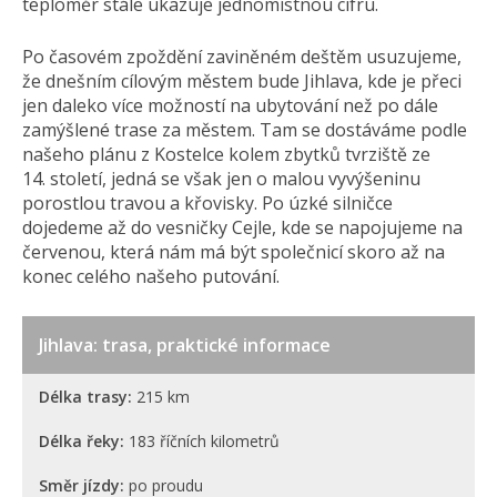
teploměr stále ukazuje jednomístnou cifru.
Po časovém zpoždění zaviněném deštěm usuzujeme,
že dnešním cílovým městem bude Jihlava, kde je přeci
jen daleko více možností na ubytování než po dále
zamýšlené trase za městem. Tam se dostáváme podle
našeho plánu z Kostelce kolem zbytků tvrziště ze
14. století, jedná se však jen o malou vyvýšeninu
porostlou travou a křovisky. Po úzké silničce
dojedeme až do vesničky Cejle, kde se napojujeme na
červenou, která nám má být společnicí skoro až na
konec celého našeho putování.
Jihlava: trasa, praktické informace
Délka trasy:
215 km
Délka řeky:
183 říčních kilometrů
Směr jízdy:
po proudu