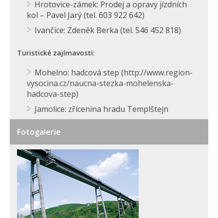
Hrotovice-zámek: Prodej a opravy jízdních
kol – Pavel Jarý (tel. 603 922 642)
Ivančice: Zdeněk Berka (tel. 546 452 818)
Turistické zajímavosti:
Mohelno: hadcová step (
http://www.region-
vysocina.cz/naucna-stezka-mohelenska-
hadcova-step
)
Jamolice: zřícenina hradu Templštejn
Fotogalerie