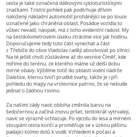
cesta je také označená dálkovými cykloturistickými
značkami. Tristní pohled pak podtrhuje dřívím
naložený nákladní automobil prohánějící se po louce
označené jako chráněná oblast. Posádce vozidla to
vůbec nevadí, naopak, má z toho evidentní radost. My
na šestikilometrovém úseku ztrácíme více jak hodinu.
Doporučujeme tedy tuto část vynechat a část
z Třebíče do obce Vladislav raději absolvovat po silnici.
Na té ještě chvíli zůstáváme až do vesnice Číměř, kde
míříme do terénu, ze kterého máme už delší dobu
mírné obavy. Vjíždíme totiž do oblasti vodní nádrže
Dalešice, kterou tvoří prudké svahy, takže je i při
pohledu do mapy na vrstevnice patrno, že se nebude
jednat o žádnou rovinu.
Za našimi zády navíc obloha změnila barvu na
šedočernou a začíná znovu pršet, tentokrát vytrvaleji,
navíc se výrazně ochlazuje. Po vjezdu do lesa a mírném
stoupání cesta končí a proměňuje se v úzkou pěšinu
padající kolmo dolů k vodě. Vzhledem k počasí a