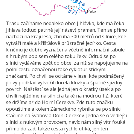
Trasu začínáme nedaleko obce Jihlávka, kde má řeka
Jihlava (odtud patrně její název) pramen. Ten se přímo
nachází na kraji lesa, zhruba 300 metrů od silnice, kde
vytváří malé a křišťálově průzračné jezírko. Cesta
k němu je dobře vyznačena včetně informační tabule
s hrubým popisem celého toku řeky. Odtud se po
silnici vydáváme zpět do obce, za níž se napojujeme na
polní cestu označenou také cykloturistickými
značkami. Po chvíli se ocitáme v lese, kde podmáčený
jílový podklad vytvořil docela kluzký a špatně sjízdný
povrch. Naštěstí se ale jedná jen o krátký úsek a po
chvíli najíždíme na silnici a také na modrou TZ, které
se držíme až do Horní Cerekve. Zde tuto značku
opouštíme a kolem Zámeckého rybníka se po silnici
stáčíme na Švábov a Dolní Cerekev. Jedná se o vedlejší
silnici s nulovým provozem, navíc nám silný vítr fouká
přímo do zad, takže cesta rychle utíká, jen ten