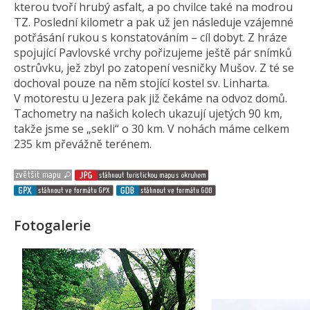
kterou tvoří hrubý asfalt, a po chvilce také na modrou
TZ. Poslední kilometr a pak už jen následuje vzájemné
potřásání rukou s konstatováním – cíl dobyt. Z hráze
spojující Pavlovské vrchy pořizujeme ještě pár snímků
ostrůvku, jež zbyl po zatopení vesničky Mušov. Z té se
dochoval pouze na něm stojící kostel sv. Linharta.
V motorestu u Jezera pak již čekáme na odvoz domů.
Tachometry na našich kolech ukazují ujetých 90 km,
takže jsme se „sekli“ o 30 km. V nohách máme celkem
235 km převážně terénem.
Fotogalerie