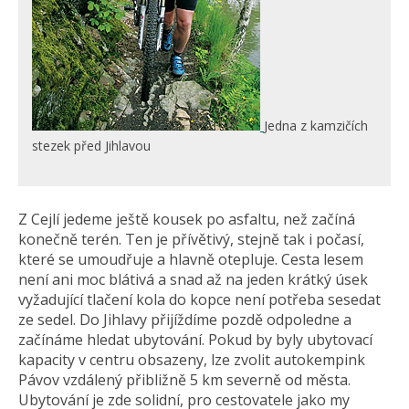
Jedna z kamzičích
stezek před Jihlavou
Z Cejlí jedeme ještě kousek po asfaltu, než začíná
konečně terén. Ten je přívětivý, stejně tak i počasí,
které se umoudřuje a hlavně otepluje. Cesta lesem
není ani moc blátivá a snad až na jeden krátký úsek
vyžadující tlačení kola do kopce není potřeba sesedat
ze sedel. Do Jihlavy přijíždíme pozdě odpoledne a
začínáme hledat ubytování. Pokud by byly ubytovací
kapacity v centru obsazeny, lze zvolit autokempink
Pávov vzdálený přibližně 5 km severně od města.
Ubytování je zde solidní, pro cestovatele jako my