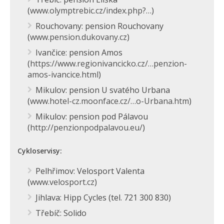
(
www.olymptrebic.cz/index.php?…
)
Rouchovany: pension Rouchovany
(
www.pension.dukovany.cz
)
Ivančice: pension Amos
(
https://www.regionivancicko.cz/…penzion-
amos-ivancice.html
)
Mikulov: pension U svatého Urbana
(
www.hotel-cz.moonface.cz/…o-Urbana.htm
)
Mikulov: pension pod Pálavou
(
http://penzionpodpalavou.eu/
)
Cykloservisy:
Pelhřimov: Velosport Valenta
(
www.velosport.cz
)
Jihlava: Hipp Cycles (tel. 721 300 830)
Třebíč: Solido