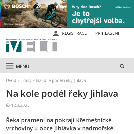
REGISTRACE
PŘIHLÁŠENÍ
MENU
Úvod
»
Trasy
»
Na kole podél řeky Jihlava
Na kole podél řeky Jihlava
12.3.2023
Řeka pramení na pokraji Křemešnické
vrchoviny u obce Jihlávka v nadmořské