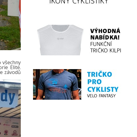
o všechny
ie Elite.
ie závodů