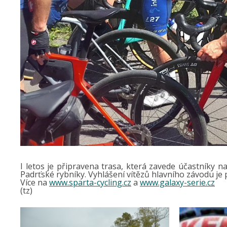
I letos je připravena trasa, která zavede účastníky n
Padrťské rybníky. Vyhlášení vítězů hlavního závodu j
Více na
www.sparta-cycling.cz
a
www.galaxy-serie.cz
(tz)