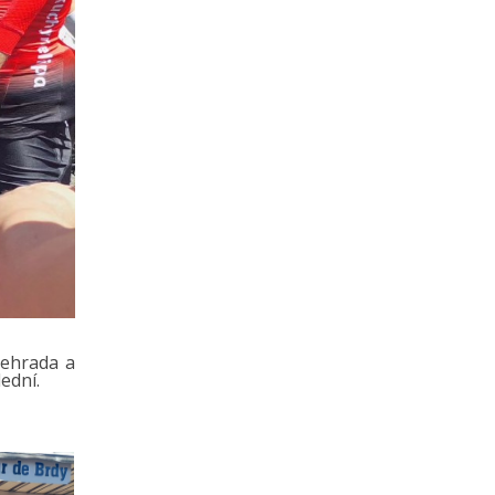
řehrada a
ední.