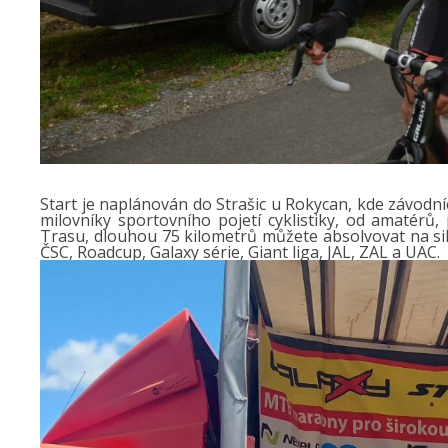
Start je naplánován do Strašic u Rokycan, kde závodní
milovníky sportovního pojetí cyklistiky, od amatérů,
Trasu, dlouhou 75 kilometrů můžete absolvovat na siln
ČSC, Roadcup, Galaxy série, Giant liga, JAL, ZAL a UAC.