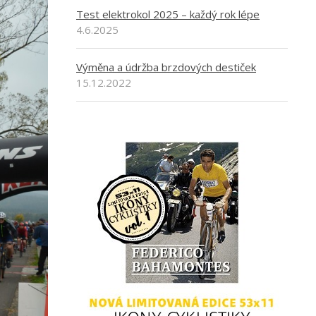
Test elektrokol 2025 – každý rok lépe
4.6.2025
Výměna a údržba brzdových destiček
15.12.2022