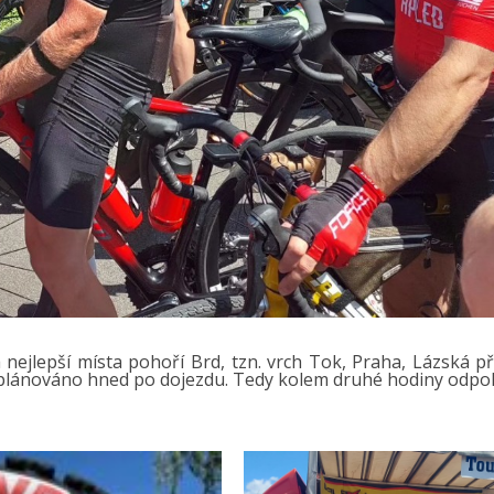
a nejlepší místa pohoří Brd, tzn. vrch Tok, Praha, Lázská p
e plánováno hned po dojezdu. Tedy kolem druhé hodiny odpol