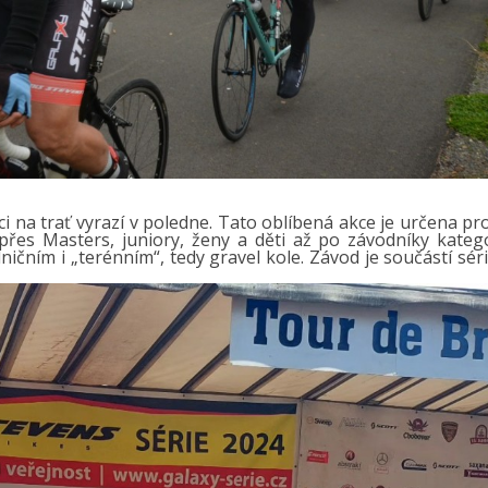
ci na trať vyrazí v poledne. Tato oblíbená akce je určena pr
 přes Masters, juniory, ženy a děti až po závodníky kategor
ičním i „terénním“, tedy gravel kole. Závod je součástí sér